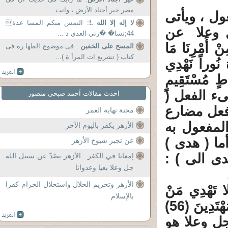
مصر خير أجناد الأرض ، وانت...
ول ، ويأتى
لا إله إلا الله .!
: التمس منكم المسا عدة
ل وعلا عن
44;تسا� �رني العدي د ...
 أَمْرِنَا مَا
المسح على الخفين
: فى موضوع الطها رة فى
كتاب ( تشريع ات المرأ ة )...
ُ نُوراً نَهْدِي
اطٍ مُسْتَقِيمٍ
جىء الفعل (
احدث مقالات آحمد صبحي منصور
 ) فعل مضارع
محنة نهاية العمر
المفعول به
الأزهر يكفر باليوم الآخر
ما ( هدى )
عن تجبر شيوخ الأزهر
دى الى ) :
إمعانا في الكفر : الأزهر يصُدّ عن سبيل الله
جل وعلا بغيا وعدوانا
الأزهر وتحريم الحلال واستحلال الحرام كفرا
تَهْدِي مَنْ
بالإسلام
أَحْبَبْتَ وَلَكِنَّ اللَّهَ يَهْدِي مَنْ يَشَاءُ وَهُوَ أَعْلَمُ بِالْمُهْتَدِينَ (56)
جل وعلا هو