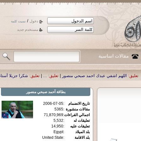
/
دخول
نسيت كلمة
مستخدم جديد
مقالات اساسية
 عبدك احمد صبحي منصور
|
تعليق:
...
|
تعليق:
شكرا جزيلا أستاذ حمد الحمد .أكرمكم 
بطاقة
آحمد صبحي منصور
تاريخ الانضمام
:
2006-07-05
مقالات منشورة
:
5365
اجمالي القراءات
:
71,870,969
تعليقات له
:
5,532
تعليقات عليه
:
14,950
بلد الميلاد
:
Egypt
بلد الاقامة
:
United State