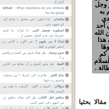
الزلز ال ...
ز وجل
ijtihad
: - What importance do you attribute
 به
to the ijtihad?...
دي
شاهدان
: إذا اتفقن ا في معامل ة نحتاج إلى
 أحد
كم شهود حتى...
اسطورة تفضيل النبى
: انا قرأت ما كتبته
 الله
حضرتك في عدم القول بتفضي ل ...
هذا
لماذا لا ترد عليهم ؟
: فى الآون ة الأخي رة
هَا
انتشر الهجو م عليك ،...
م كم
صوم وصيام
: هل هناك فرق بين الصيا م والصو
م ؟...
سلام
الغيظ
: هل يجوز للمؤم ن أن يغتاظ من الناس
الة .
؟...
مناع للخير
: هاجرت الى امريك ا من سنوات
واستق رت فيها...
سؤالان
: السؤا ل الأول : اكرهت نا عليه من
السحر هناك...
منافقو اهل الكتاب
: هل كان هناك منافق ين
الا بحثيا
من اليهو د فى عصر النبى...
خير أجناد الأرض
: ما رأيك فى حديث ان فى