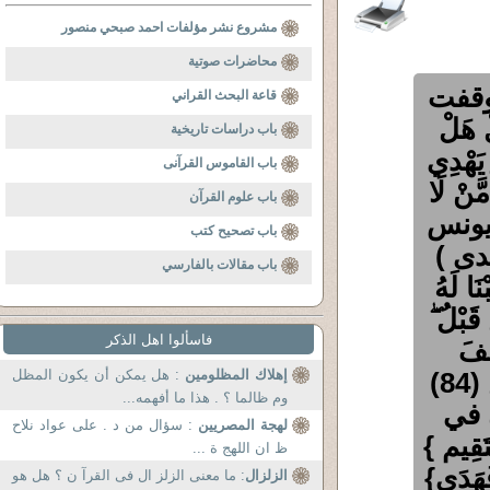
مشروع نشر مؤلفات احمد صبحي منصور
محاضرات صوتية
وقفت
قاعة البحث القراني
هَلْ
باب دراسات تاريخية
 يَهْدِي
باب القاموس القرآنى
مَّنْ لَا
باب علوم القرآن
نَ) يونس
باب تصحيح كتب
دى )
باب مقالات بالفارسي
 لَهُ
قَبْلُ ۖ
فاسألوا اهل الذكر
سُفَ
وَمُوسَىٰ وَهَارُونَ ۚ وَكَذَٰلِكَ نَجْزِي الْمُحْسِنِينَ (84)
إهلاك المظلومين
: هل يمكن أن يكون المظل
وم ظالما ؟ . هذا ما أفهمه...
 في
لهجة المصريين
: سؤال من د . على عواد نلاح
قِيم }
ظ ان اللهج ة ...
َدَى}
الزلزال
: ما معنى الزلز ال فى القرآ ن ؟ هل هو