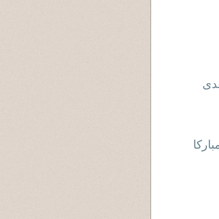
هدى
اركا