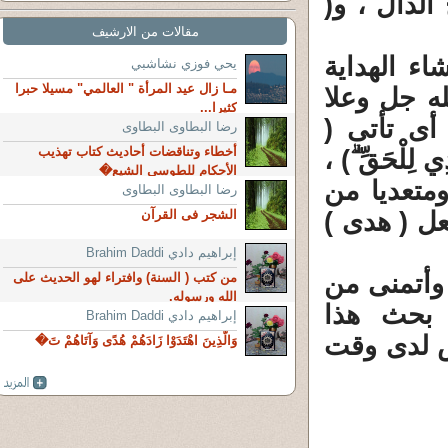
 الدال ، و(
مقالات من الارشيف
اء الهداية
يحي فوزي نشاشبي
مـا زال عيد المرأة " العالمي" مسيلا حبرا
له جل وعلا
كثيرا...
أى تأتى (
رضا البطاوى البطاوى
أخطاء وتناقضات أحاديث كتاب تهذيب
ِلْحَقِّ ۗ) ،
الأحكام للطوسى الشيع�
ومتعديا من
رضا البطاوى البطاوى
عل ( هدى )
الشجر فى القرآن
إبراهيم دادي Brahim Daddi
 وأتمنى من
من كتب ( السنة) وافتراء لهو الحديث على
الله ورسوله.
بحث هذا
إبراهيم دادي Brahim Daddi
س لدى وقت
وَالَّذِينَ اهْتَدَوْا زَادَهُمْ هُدًى وَآتَاهُمْ تَ�