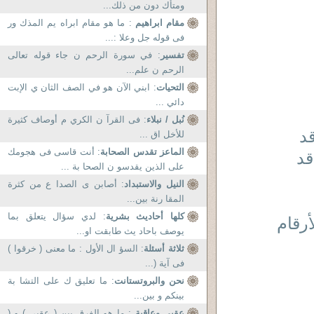
ومتأك دون من ذلك...
مقام ابراهيم
: ما هو مقام ابراه يم المذك ور
فى قوله جل وعلا :...
تفسير
: في سورة الرحم ن جاء قوله تعالى
الرحم ن علم...
التحيات
: ابني الآن هو في الصف الثان ي الإبت
دائي ...
نُبل / نبلاء
: فى القرآ ن الكري م أوصاف كثيرة
د
للأخل اق ...
الماعز تقدس الصحابة
: أنت قاسى فى هجومك
قد
على الذين يقدسو ن الصحا بة ...
النيل والاستبداد
: أصابن ى الصدا ع من كثرة
المقا رنة بين...
كلها أحاديث بشرية
: لدي سؤال يتعلق بما
أرقام
يوصف باحاد يث طابقت او...
ثلاثة أسئلة
: السؤ ال الأول : ما معنى ( خرقوا )
فى آية (...
نحن والبروتستانت
: ما تعليق ك على التشا بة
بينكم و بين...
عقبى وعاقبة
: ما هو الفرق بين ( عقبى ) و (