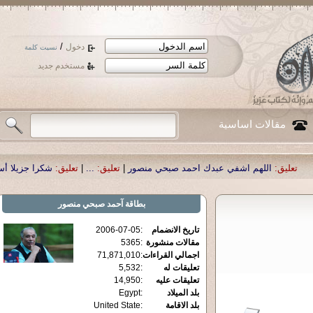
/
دخول
نسيت كلمة
مستخدم جديد
مقالات اساسية
م اشفي عبدك احمد صبحي منصور
|
تعليق:
...
|
تعليق:
شكرا جزيلا أستاذ حمد الحمد .
بطاقة
آحمد صبحي منصور
تاريخ الانضمام
:
2006-07-05
مقالات منشورة
:
5365
اجمالي القراءات
:
71,871,010
تعليقات له
:
5,532
تعليقات عليه
:
14,950
بلد الميلاد
:
Egypt
بلد الاقامة
:
United State