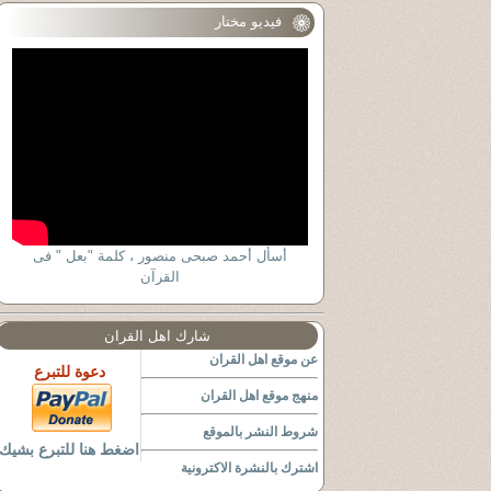
فيديو مختار
أسأل أحمد صبحى منصور ، كلمة "بعل " فى
القرآن
شارك اهل القران
عن موقع اهل القران
دعوة للتبرع
منهج موقع اهل القران
شروط النشر بالموقع
اضغط هنا للتبرع بشيك
اشترك بالنشرة الاكترونية