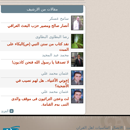
مقالات من الارشيف
سامح عسكر
أنصار صالح ومصير حزب البعث العراقي
رضا البطاوى البطاوى
نقد كتاب من سنن النبي (ص)البكاء على
الميت
محمد عبد المجيد
لا تصدقنا يا رسول الله فنحن كاذبون!
عثمان محمد علي
إخوتي الأغنياء.. هل لهم نصيب في
الأُضحية؟
عثمان محمد علي
لت وعجن التراثيون فى موقف والدى
النبى يوم القيامة.
حث
|
الاتصال
|
اساسيات اهل القران