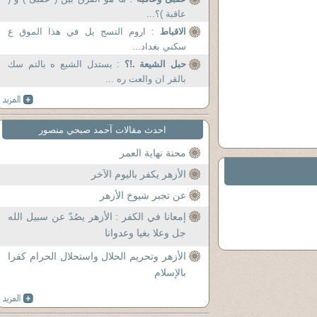
عاقبة )؟...
الاقباط
: اروم التسج يل في هذا الموق ع
سكني بغداد...
حبل الشيعة .!؟
: يستدل الشيع ه بالتم سك
بالقر ان والعت ره ...
احدث مقالات آحمد صبحي منصور
محنة نهاية العمر
الأزهر يكفر باليوم الآخر
عن تجبر شيوخ الأزهر
إمعانا في الكفر : الأزهر يصُدّ عن سبيل الله
جل وعلا بغيا وعدوانا
الأزهر وتحريم الحلال واستحلال الحرام كفرا
بالإسلام