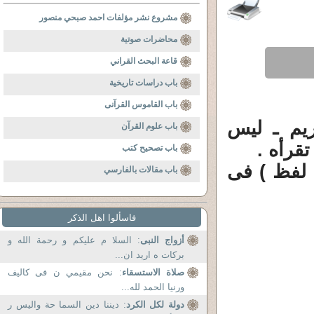
مشروع نشر مؤلفات احمد صبحي منصور
محاضرات صوتية
قاعة البحث القراني
باب دراسات تاريخية
باب القاموس القرآنى
يم ـ ليس
باب علوم القرآن
قرأه .
باب تصحيح كتب
 لفظ ) فى
باب مقالات بالفارسي
فاسألوا اهل الذكر
أزواج النبى
: السلا م عليكم و رحمة الله و
بركات ه اريد ان...
صلاة الاستسقاء
: نحن مقيمي ن فى كاليف
ورنيا الحمد لله...
دولة لكل الكرد
: ديننا دين السما حة واليس ر