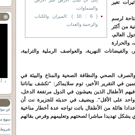
يرات تغير
والسماوات،
( 6 : 10 ) :الميزان والكتاب
ف
تاحة لرسم
والرحمة والعذاب
ة من أكثر
حول العالم،
 والحرارة
 والفيضانات النهرية، والعواصف الرملية والترابية،
الصرف الصحي والنظافة الصحية والمناخ والبيئة في
ن في التقرير الأخير، توم سلايماكر: "تكشف بياناتنا
 فيهم الأطفال الذين يعيشون في الدول مرتفعة الدخل،
واحد على الأقل". ويضيف في حديثه للجزيرة نت أن
عدادا هائلة من الأطفال باتت تواجه عدة أخطار مناخية
عن موقع
ي يشكل تهديدا مباشرا لصحتهم وتعليمهم وفرص بقائهم
منهج مو
شروط ا