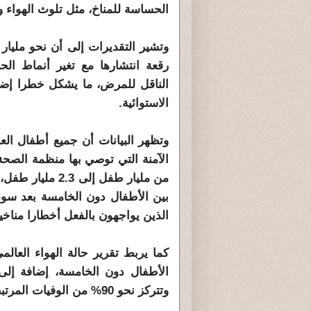
الحساسة للمناخ، مثل تلوث الهواء وا
وتشير التقديرات إلى أن نحو مليا
رقعة انتشارها مع تغير أنماط الحر
الناقل للمرض، ما يشكل خطرا إضاف
الاستوائية.
وتظهر البيانات أن جميع أطفال العا
الآمنة التي توصي بها منظمة الصحة
من مليار طفل إل
بين الأطفال دون الخامسة بعد سوء
الذين يواجهون بالفعل أخطارا مناخي
وتتركز نحو 90% من الوفيات المرتبطة بتلوث الهواء في الدول منخفضة ومتوسطة الدخل.