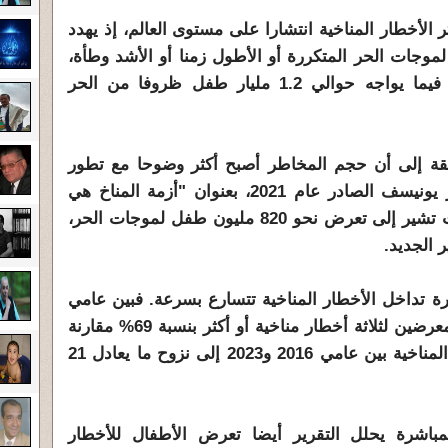
 الأخطار المناخية انتشارا على مستوى العالم، إذ يهدد
عرض لموجات الحر المتكررة أو الأطول زمنا أو الأشد وطأة،
والتي تطال نحو 1.5 مليار طفل، فيما يواجه حوالي 1.2 مليار طفل ظروفا من الحر
ابقة إلى أن حجم المخاطر أصبح أكثر وضوحا مع تطور
أدوات الرصد والتحليل. ففي تقرير يونيسف الصادر عام 2021، بعنوان "أزمة المناخ هي
أزمة حقوق طفل"، كانت التقديرات تشير إلى تعرض نحو 820 مليون طفل لموجات الحر،
 الجديد.
تيرة تداخل الأخطار المناخية تتسارع بسرعة. فبين عامي
2012 و2021 ارتفع عدد الأطفال المعرضين لثلاثة أخطار مناخية أو أكثر بنسبة 69% مقارنة
بالعقد السابق. كما أدت الصدمات المناخية بين عامي 2016 و2023 إلى نزوح ما يعادل 21
لمباشرة يحلل التقرير أيضا تعرض الأطفال للأخطار