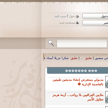
/
دخول
نسيت كلمة
مستخدم جديد
شكرا جزيلا أستاذ حمد الحمد .أكرمكم الله .
|
تعليق:
نسأل الله تعالى أن يمن بالشف
��� �������
مدبولي يستعرض إنشاء مدينتين طبيتين
بالعاصمة الإدارية �
ملايين العراقيين بلا رواتب... أزمة هرمز
تطاول الأُسر