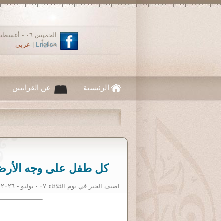
صباحاً
English
|
عربي
الرئيسية
عن القرانيين
كل طفل على وجه الأرض 
اضيف الخبر في يوم الثلاثاء ٠٧ - يوليو - ٢٠٢٦ ١٢:٠٠ صباحاً. نقلا عن: