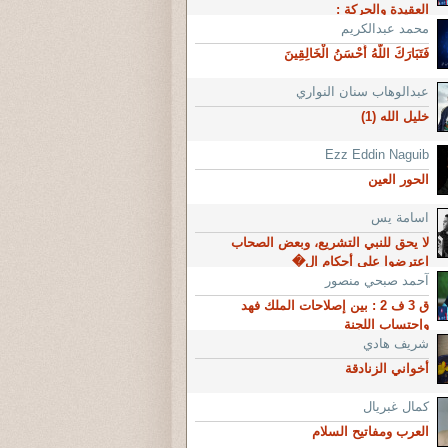
العقيدة والحركة :
محمد عبدالكريم
فَتَبَارَكَ اللَّهُ أَحْسَنُ الْخَالِقِينَ
عبدالوهاب سنان النواري
خليل الله (1)
Ezz Eddin Naguib
الحور العين
اسامة يس
لا يحق للنبي التشريع، وبعض الصحاب
اعترضوا على أحكام ال�
آحمد صبحي منصور
ق 3 ف 2 : بين إصلاحات الملك فهد
وإحتساب اللجنة
شريف هادي
أخواني الزنادقة
كمال غبريال
العرب ومفاتيح السلام