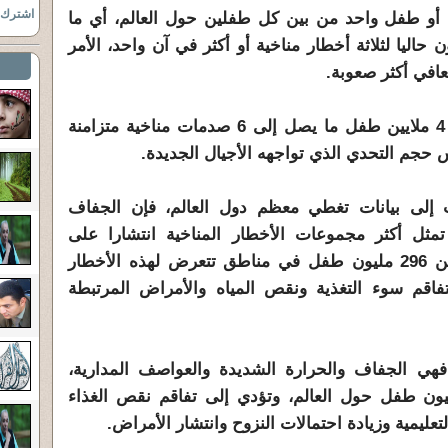
اشترك ب
 1.1 مليار طفل، أو طفل واحد من بين كل طفلين حول العالم، أي ما
اليا لثلاثة أخطار مناخية أو أكثر في آن واحد، الأمر
عافي أكثر صعوبة.
وفي بعض البلدان، يواجه أكثر من 4 ملايين طفل ما يصل إلى 6 صدمات مناخية متزامنة
 حجم التحدي الذي تواجهه الأجيال الجديدة.
دت إلى بيانات تغطي معظم دول العالم، فإن الجفاف
مثل أكثر مجموعات الأخطار المناخية انتشارا على
مستوى العالم، حيث يعيش أكثر من 296 مليون طفل في مناطق تتعرض لهذه الأخطار
لتفاقم سوء التغذية ونقص المياه والأمراض المرتبطة
فهي الجفاف والحرارة الشديدة والعواصف المدارية،
 يتعرض لها أكثر من 115 مليون طفل حول العالم، وتؤدي إلى تفاقم نقص الغذاء
عليمية وزيادة احتمالات النزوح وانتشار الأمراض.