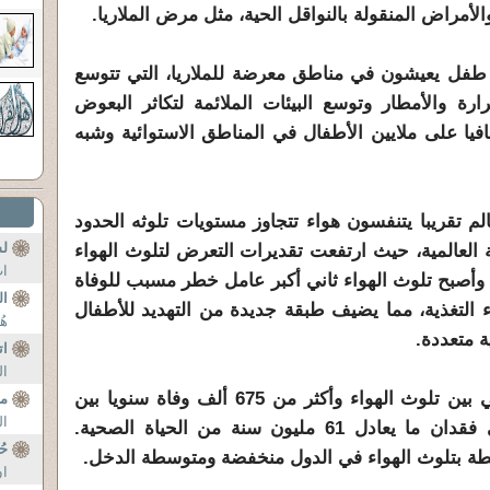
لأمراض المنقولة بالنواقل الحية، مثل مرض الملاريا.
ر طفل يعيشون في مناطق معرضة للملاريا، التي تتوسع
ارة والأمطار وتوسع البيئات الملائمة لتكاثر البعوض
يا على ملايين الأطفال في المناطق الاستوائية وشبه
لم تقريبا يتنفسون هواء تتجاوز مستويات تلوثه الحدود
ل
 العالمية، حيث ارتفعت تقديرات التعرض لتلوث الهواء
ات
ى 2.3 مليار طفل، وأصبح تلوث الهواء ثاني أكبر عامل خطر مسبب للوفاة
ال
 التغذية، مما يضيف طبقة جديدة من التهديد للأطفال
هُ
ة متعددة.
ات
ال
كما يربط تقرير حالة الهواء العالمي بين تلوث الهواء وأكثر من 675 ألف وفاة سنويا بين
مي
ال
الأطفال دون الخامسة، إضافة إلى فقدان ما يعادل 61 مليون سنة من الحياة الصحية.
حُ
ان