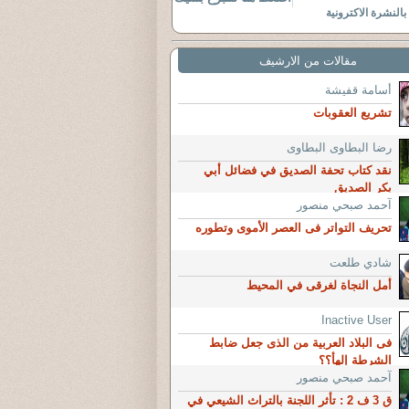
النشرة الاكترونية
مقالات من الارشيف
أسامة قفيشة
تشريع العقوبات
رضا البطاوى البطاوى
نقد كتاب تحفة الصديق في فضائل أبي
بكر الصديق
آحمد صبحي منصور
تحريف التواتر فى العصر الأموى وتطوره
شادي طلعت
أمل النجاة لغرقى في المحيط
Inactive User
فى البلاد العربية من الذى جعل ضابط
الشرطة إلهأ؟؟
آحمد صبحي منصور
ق 3 ف 2 : تأثر اللجنة بالتراث الشيعي في