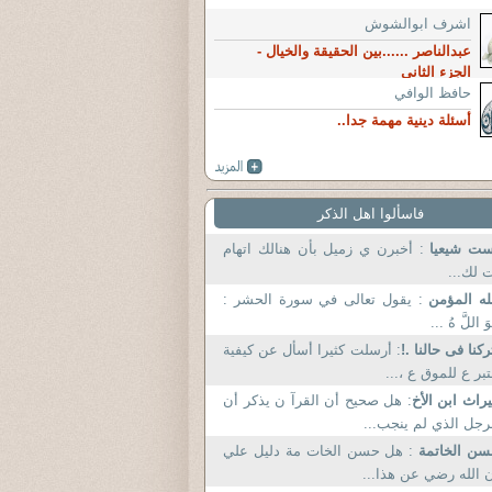
اشرف ابوالشوش
عبدالناصر ......بين الحقيقة والخيال -
الجزء الثاني
حافظ الوافي
أسئلة دينية مهمة جدا..
فاسألوا اهل الذكر
ست شيعيا
: أخبرن ي زميل بأن هنالك اتهام
 لك...
له المؤمن
: يقول تعالى في سورة الحشر :
وَ اللَّ هُ ...
ركنا فى حالنا .!
: أرسلت كثيرا أسأل عن كيفية
تبر ع للموق ع ،...
راث ابن الأخ
: هل صحيح أن القرآ ن يذكر أن
رجل الذي لم ينجب...
سن الخاتمة
: هل حسن الخات مة دليل علي
 الله رضي عن هذا...