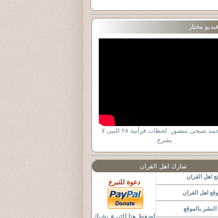
يديو مختار
د. أحمد صبحى منصور: لحظات قرآنية ٢٨ النبى لا
يشرع
شارك اهل القران
 اهل القران
دعوة للتبرع
قع اهل القران
لنشر بالموقع
اضغط هنا للتبرع بشيك