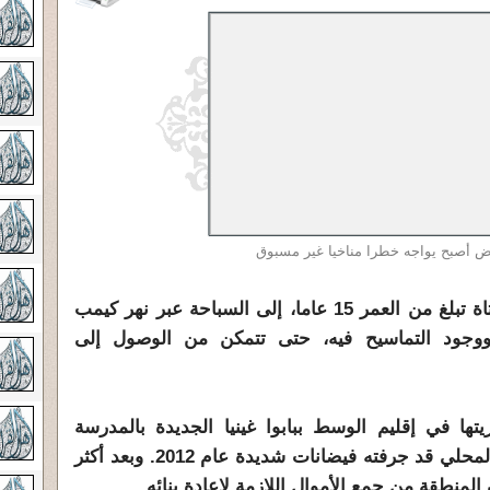
 أصبح يواجه خطرا مناخيا غير مسبوق
في كل صباح، تضطر لورنا، وهي فتاة تبلغ من العمر 15 عاما، إلى السباحة عبر نهر كيمب
 ووجود التماسيح فيه، حتى تتمكن من الوصول إلى
ا في إقليم الوسط ببابوا غينيا الجديدة بالمدرسة
الابتدائية الوحيدة والمركز الصحي المحلي قد جرفته فيضانات شديدة عام 2012. وبعد أكثر
منطقة من جمع الأموال اللازمة لإعادة بنائه.