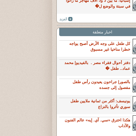
إسبانيا: ما بين 3 و5 آلاف مهاجر ما زالوا
في سبتة والوضع ل�
اخبار متعلقة
كل طفل على وجه الأرض أصبح يواجه
خطرا مناخيا غير مسبوق
دفتر أحوال فقراء مصر . بالفيديو| محمد
عماد.. طفل �
بالصور| جراحون يعيدون رأس طفل
مفصول إلى جسده
يونيسف: أكثر من ثمانية ملايين طفل
سوري تأثروا بالنزاع
هكذا اخترق «سي. آي. إيه» عالم الفنون
والآداب