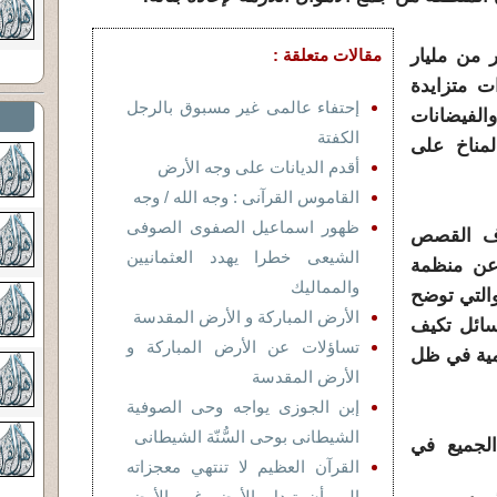
 من مليار
مقالات متعلقة :
ت متزايدة
إحتفاء عالمى غير مسبوق بالرجل
الفيضانات
الكفتة
لمناخ على
أقدم الديانات على وجه الأرض
القاموس القرآنى : وجه الله / وجه
ظهور اسماعيل الصفوى الصوفى
اف القصص
الشيعى خطرا يهدد العثمانيين
 عن منظمة
والمماليك
والتي توضح
الأرض المباركة و الأرض المقدسة
ائل تكيف
تساؤلات عن الأرض المباركة و
مية في ظل
الأرض المقدسة
إبن الجوزى يواجه وحى الصوفية
الشيطانى بوحى السُّنّة الشيطانى
الجميع في
القرآن العظيم لا تنتهي معجزاته
إلى أن تبدل الأرض غير الأرض