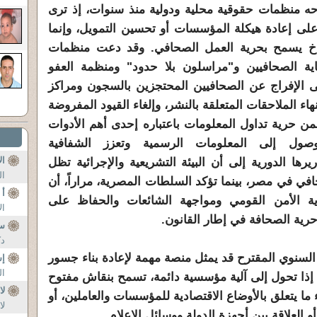
ه منظمات حقوقية محلية ودولية منذ سنوات، إذ ترى
ر على إعادة هيكلة المؤسسات أو تحسين التمويل، وإنما
ناخ يسمح بحرية العمل الصحافي. وقد دعت منظمات
اية الصحافيين و"مراسلون بلا حدود" ومنظمة العفو
إلى الإفراج عن الصحافيين المحتجزين بالسجون ومراكز
هاء الملاحقات المتعلقة بالنشر، وإلغاء القيود المفروضة
ضمن حرية تداول المعلومات باعتباره إحدى أهم الأدوات
صول إلى المعلومات الرسمية وتعزز الشفافية
ال
رها الدورية إلى أن البيئة التشريعية والإجرائية تظل
ال
افي في مصر، بينما تؤكد السلطات المصرية، مراراً، أن
أ 
ة الأمن القومي ومواجهة الشائعات والحفاظ على
ال
حرية الصحافة في إطار القانون.
سؤ
دك
لسنوي المقترح قد يمثل منصة مهمة لإعادة بناء جسور
إس
ال
ة إذا تحول إلى آلية مؤسسية دائمة، تسمح بنقاش مفتوح
لا
ما يتعلق بالأوضاع الاقتصادية للمؤسسات والعاملين، أو
لا
 العلاقة بين أجهزة الدولة ووسائل الإعلام.