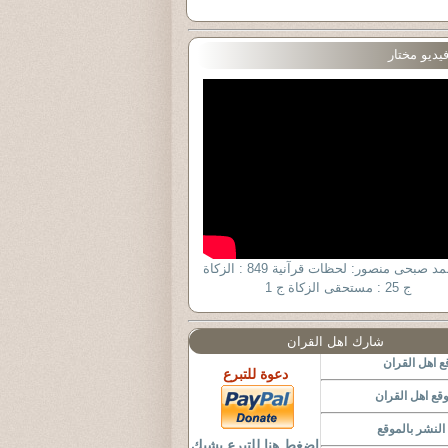
يديو مختار
د. أحمد صبحى منصور: لحظات قرآنية 849 : الزكاة
ج 25 : مستحقى الزكاة ج 1
شارك اهل القران
 اهل القران
دعوة للتبرع
قع اهل القران
لنشر بالموقع
اضغط هنا للتبرع بشيك