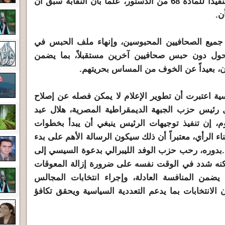
وتنظيم التوثيق الدوري والإلزامي، تنفيذاً للمادة 68 من الدستور، علماً بأن النقابة سبق أن
ن.
 جميع الصحافيين المحبوسين، وإنهاء ملف الحبس في
تحول دون حبس صحافيين آخرين مستقبلاً، بما يضمن
ن، بعيداً عن الخوف من المساس بحريتهم.
 اعتبرت أن تطوير الإعلام لا يمكن فصله عن إصلاح
ل رئيس حزب الجبهة الديمقراطية المصرية، هلال عبد
، إن تنفيذ توجيهات الرئيس ينبغي أن يبدأ بخطوات
ء الرأي، معتبراً أن ذلك سيكون الرسالة الأهم على بدء
بدوره، رحب حزب الوفد الليبرالي بدعوة السيسي إلى
 لكنه شدد في الوقت نفسه على ضرورة إزالة المعوقات
 يضمن المنافسة العادلة، وإجراء انتخابات المجالس
 الانتخابات بما يدعم التعددية السياسية ويحقق تكافؤ