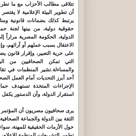
تتلاقى مطالب الأحزاب مع ما تطرح
أن تطوير البيئة الإعلامية لا يقتص
يرتبط كذلك بضمانات قانونية وم
حقوقية دولية، من بينها لجنة حم
الدولية، الحكومة المصرية مراراً 
الاعتقال بسبب عملهم أو آرائهم، وإن
على حرية التعبير، وإقرار قانون ي
التي تمكن الصحافيين من الو
والمساءلة.تشير المنظمات في تقاري
أحد أبرز التحديات أمام العمل الصح
الإجراءات المتخذة تستهدف حماي
استقرار الدولة، وأن الدستور يكفل 
يرى صحافيون مصريون أن المؤتمر ا
الثقة بين الدولة والجماعة الصحافي
حول الأزمات الحقيقية للمهنة، سواء 
تطوير التشريعات المنظمة للإعلام، أو