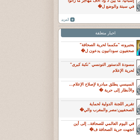
إسبانيا: ما بين 3 و5 آلاف مهاجر ما زالوا
في سبتة والوضع ل�
اخبار متعلقة
يعتبرونه "مكمما لحرية الصحافة"
صحفيون سودانيون يدعون ل�
مسودة الدستور التونسي "نكبة كبرى"
لحرية الإعلام
السيسي يطلق مبادرة لإصلاح الإعلام...
والأنظار إلى حرية �
تقرير اللجنة الدولية لحماية
الصحفيين:مصر والمغرب والي�
في اليوم العالمي للصحافة.. إلى أين
اتجهت حرية الصحافة ف�