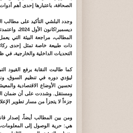
الصحافة، باعتبارها إحدى أهم أدوات 
وجدد البلشي التأكيد على مطالب ال
ديسمبر/كانون
المطالب، مراجعة البيئة التي يعمل
ذات طبيعة خاصة تمثل إحدى ركائز 
التحديات الداخلية والخارجية، في ظل
كما طالبت النقابة برفع القيود ال
ليؤدي دوره في تنظيم السوق، ونش
تحسين الأوضاع الاقتصادية والمعيشي
ومستقل. وشددت على أن ضمان الحقو
جزءاً لا يتجزأ من مسار تطوير الإعلا
ومن بين المطالب أيضاً، إصدار قان
هي: حرية الوصول إلى المعلومات، و