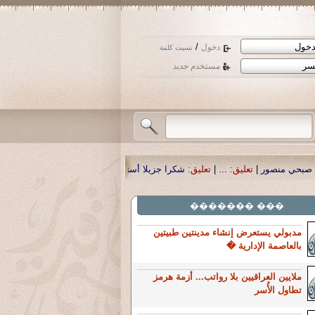
/
دخول
نسيت كلمة
مستخدم جديد
|
تعليق:
شكرا جزيلا أستاذ حمد الحمد .أكرمكم الله .
|
تعليق:
نسأل الله تعالى أن يم
��� �������
مدبولي يستعرض إنشاء مدينتين طبيتين
بالعاصمة الإدارية �
ملايين العراقيين بلا رواتب... أزمة هرمز
تطاول الأُسر