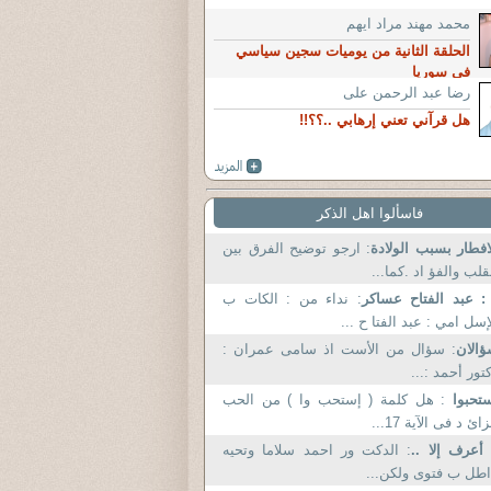
محمد مهند مراد ايهم
الحلقة الثانية من يوميات سجين سياسي
في سوريا
رضا عبد الرحمن على
هل قرآني تعني إرهابي ..؟؟!!
فاسألوا اهل الذكر
افطار بسبب الولادة
: ارجو توضيح الفرق بين
قلب والفؤ اد .كما...
: عبد الفتاح عساكر
: نداء من : الكات ب
إسل امي : عبد الفتا ح ...
الان
: سؤال من الأست اذ سامى عمران :
تور أحمد :...
تحبوا
: هل كلمة ( إستحب وا ) من الحب
زائ د فى الآية 17...
 أعرف إلا ..
: الدكت ور احمد سلاما وتحيه
اطل ب فتوى ولكن...