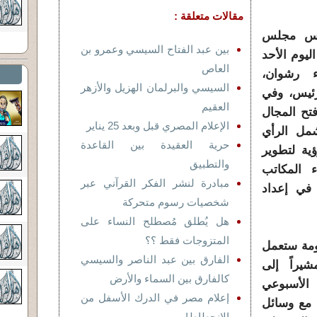
مقالات متعلقة :
ئيس مجلس
بين عبد الفتاح السيسي وعمرو بن
ليوم الأحد
العاص
ء رشوان،
السيسي والبرلمان الهزيل والأزهر
رئيس، وفي
العقيم
تح المجال
الإعلام المصري قبل وبعد 25 يناير
مل الرأي
حرية العقيدة بين القاعدة
ية لتطوير
والتطبيق
ء المكاتب
مبادرة لنشر الفكر القرآني عبر
 في إعداد
شخصيات رسوم متحركة
هل يُطلق مُصطلح النساء على
المتزوجات فقط ؟؟
ومة ستعمل
الفارق بين عبد الناصر والسيسي
يراً إلى
كالفارق بين السماء والأرض
الأسبوعي
إعلام مصر في الدرك الأسفل من
 مع وسائل
الانحطاط!