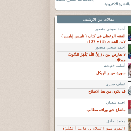
النشرة الاكترونية
مقالات من الارشيف
آحمد صبحي منصور
الفقه الوعظى في كتاب ( تلبيس إبليس )
لإبن الجوزى (5 / ج 27 ) :
آحمد صبحي منصور
لا تعارض بين : ( إِنَّ اللَّهَ يَغْفِرُ الذُّنُوبَ
جَمِ�
أسامة قفيشة
سورة ص و الهيكل
عفاف صبري
قد يكون من هنا الاصلاح
احمد شعبان
ماضاع حق وراءه مطالب
محمد صادق
الفرق بين الصلاة وإقامة ٱلصَّلَوٰةَ