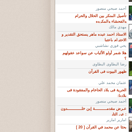
آحمد صبحي منصور
تأصيل المنكر بين الحلال والحرام
والفحشاء والمكروه
مهدي مالك
الاستاذ احمد عبده ماهر يستحق التقدير و
الاحترام باعتبا
يحي فوزي نشاشبي
هلا شمر أولو الألباب عن سواعد عقولهم
؟
رضا البطاوى البطاوى
ظهور البيوت فى القرآن
عثمان محمد علي
الحرية فى بلاد الحاخام والمفقودة فى
بلادنا:
آحمد صبحي منصور
عـرض مقدمــــــــــة إبن خلــــــــــــدون
: عن التار
امارير امارير
بحثا عن محمد في القرآن [ 20 ]