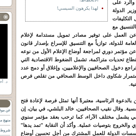
والرد على
لهذا يكرهون السيسي!
زير الدولة
ف
 التكليفات
التنسيق مع
ن العمل على توفير مصادر تمويل مستدامة لإعلام
امة للدولة، توازياً مع التنسيق للإسراع بإصدار قانون
 عن مؤتمر دوري لمراجعة أوضاع الإعلام الأول من نوعه
طاع تحديات متراكمة، تشمل الضغوط الاقتصادية التي
راجع دخول الصحافيين والإعلاميين، وإغلاق أو دمج عدد
 استمرار شكاوى داخل الوسط الصحافي من تقلص فرص
ية.
بالدعوة الرئاسية، معتبرةً أنها تمثل فرصة لإعادة فتح
ة. وقال نقيب الصحافيين، خالد البلشي، في بيان، إن
عن موقع
لامي يشمل مختلف الآراء، كما ترحب بعقد مؤتمر سنوي
منهج مو
 والخروج بتوصيات عملية. وأكد أن النقابة "تمد يدها"
شروط ا
مؤسسات الدولة للعمل المشترك من أجل تحسين أوضاع