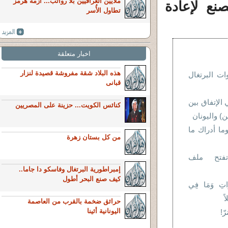
ملايين العراقيين بلا رواتب... أزمة هرمز
نع لإعادة
تطاول الأُسر
اخبار متعلقة
هذه البلاد شقة مفروشة قصيدة لنزار
ات البرتغال
قبانى
حي الإتفاق بين
كنائس الكويت... حزينة على المصريين
) واليونان
ما أدراك ما
من كل بستان زهرة
تفتح ملف
إمبراطورية البرتغال وفاسكو دا جاما..
كيف صنع البحر أطول
وَاتِ وَمَا فِي
اً
حرائق ضخمة بالقرب من العاصمة
اليونانية أثينا
ّ!