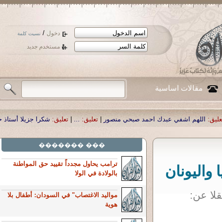
/
دخول
نسيت كلمة
مستخدم جديد
مقالات اساسية
 احمد صبحي منصور
|
تعليق:
...
|
تعليق:
شكرا جزيلا أستاذ حمد الحمد .أكرمكم الله 
��� �������
ترامب يحاول مجدداً تقييد حق المواطنة
 واليونان
بالولادة في الولا
مواليد الاغتصاب" في السودان: أطفال بلا
هوية