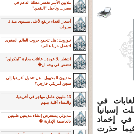
ملايين الأسر تخسر مظلة الدعم في
مصر... وتأجيل "النقدي"
أسعار الغذاء ترتقع لأعلى مستوى منذ 3
سنوات
نيوزويك: هل تتجمع حروب العالم الصغرى
لتشعل حربا عالمية
انتشار بلا عودة.. عائلات بحارة "لينكولن"
تنتفض في وجه ال�
منفيون للمجهول.. هل تتحول أفريقيا إلى
سجن أمريكي خارجي؟
13 مليون عامل مهاجر في أفريقيا،
غابات في
والنساء أقلية بينهم
لت إسبانيا
مدبولي يستعرض إنشاء مدينتين طبيتين
 في إخماد
بالعاصمة الإدارية �
 أكثر من 3 أيام، فيما حذرت