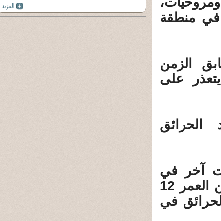
اء ومروحيات،
 في منطقة
بق الزمن
تعذر على
 الحرائق
ات آخر في
منطقة مجاورة، أسفر عن مقتل صبي يبلغ من العمر 12
الحرائق في