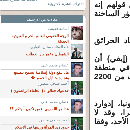
قولهم إنه
اشترك بالنشرة الاكترونية
ؤر الساخنة
مقالات من الارشيف
أسامة قفيشة
الوجه الحقيقي للعالم الحر و العبودية
د الحرائق
الحديثة
عبدالوهاب سنان النواري
الشيطان وعمر بن الخطاب
 (إيفي) أن
عثمان محمد علي
 في منطقة
هل ينفع دولة إسلامية تسمح بتصنيع
جيرونا شمال شرق البلاد، وأتى على ما يقرب من 2200
وتجارة وتناول الخمور �
آحمد صبحي منصور
خدعوك فقالوا : ( الخلفاء الراشدون )
ا، إدوارد
عثمان محمد علي
هذا هو الله ربى ،فمن تكون آلهتكم ؟؟
حريق يبلغ 40 كيلومترا، وقد لا
لأحد، وفقا
آحمد صبحي منصور
حدود زى المرأة وزينتها فى الاسلام