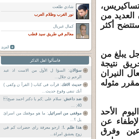
تساكيريس،
شادي طلعت
ن العديد من
نور الغرب وظلام العرب
تتضح أكثر
كمال غبريال
معالم في طريق سيد قطب
جل يبلغ من
فاسألوا اهل الذكر
لحريق نتيجة
سؤالان
: السؤا ل الأول من الاست اذ عبد
ل النيران
الرحم ن جلال...
مقرر مثوله
حديث الافك
: قرأت فى كتاب ( القرآ ن وكفى )
أنك تنفى وقوع حديث...
ضد داعش
: سلام علی ;کم یا دکتر احمد صبح
40; ...
يوم الأحد
موقفى من اسرائيل
: ما هو موقفك من اسرائ
الإطفاء عن
يل ؟...
هذا ظلم .!
: ارجو معرفة راى حضرات كم فى
وعين وفرق
زوج يعشق امراة...