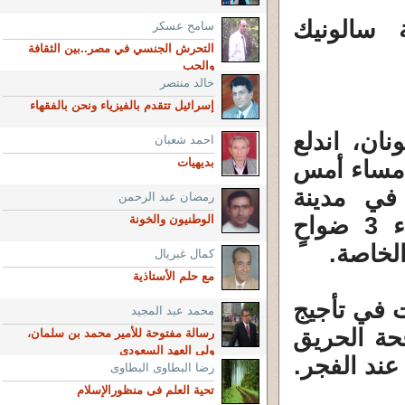
سالونيك
سامح عسكر
التحرش الجنسي في مصر..بين الثقافة
والحب
خالد منتصر
إسرائيل تتقدم بالفيزياء ونحن بالفقهاء
ان، اندلع
احمد شعبان
بديهيات
 مساء أمس
في مدينة
رمضان عبد الرحمن
سالونيك، مما استدعى إصدار تنبيهات إخلاء 3 ضواحٍ
الوطنيون والخونة
كمال غبريال
مع حلم الأستاذية
ت في تأجيج
محمد عبد المجيد
فاء لمكافحة الحريق
رسالة مفتوحة للأمير محمد بن سلمان،
ولي العهد السعودي
عند الفجر.
رضا البطاوى البطاوى
تحية العلم فى منظورالإسلام