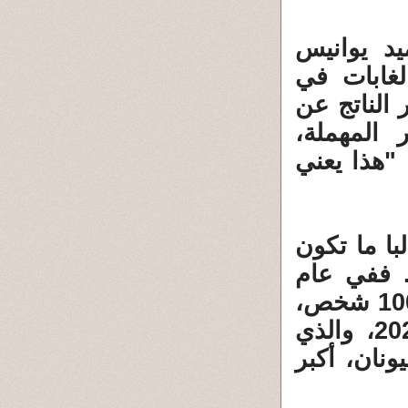
يد يوانيس
 حرائق الغابات في
 الناتج عن
 المهملة،
"هذا يعني
با ما تكون
. ففي عام
2018، أودى حريق شرق أثينا بحياة أكثر من 100 شخص،
بينما كان الحريق الهائل الذي اندلع عام 2023، والذي
نان، أكبر