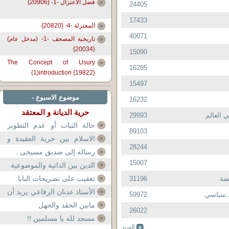
فضل الاعتزال -1- {20906}
24405
17433
المعتزلة -4- {20820}
40071
تاريخية المصحف -1- (مدخل عام)
{20034}
15090
The Concept of Usury
16285
(1)introduction {19822}
15497
موضوع الاسبوع -
16232
حرية الديانة و المعتقد
 العالم
29993
حالة الثبات أو عدم التطوير
89103
في‮ ‬القراءات المعاصرة للنص
الاسلام بين حرية العقيدة و
28244
القرآني
سيوف التكفير و الردة
رساله إلى صديق مسيحى .
15007
الدين بين الذاتية والموضوعية
تعقيب على تصريحات البابا
ضة
31196
الأستاذ عدنان الرفاعي يريد أن
ي سياسي
59972
يشهد الناس على التهديد الذي
مابين الحقد والجهل
26022
بثته قناة ال
مسجد لله يا مسلمين !!