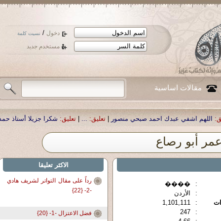
/
دخول
نسيت كلمة
مستخدم جديد
مقالات اساسية
حمد صبحي منصور
|
تعليق:
...
|
تعليق:
شكرا جزيلا أستاذ حمد الحمد .أكرمكم الله .
|
تع
مر أبو رصاع
الاكثر تعليقا
رداً على مقال التواتر لشريف هادي
����
:
-2- {22}
:
الأردن
ات
:
1,101,111
247
:
فضل الاعتزال -1- {20}