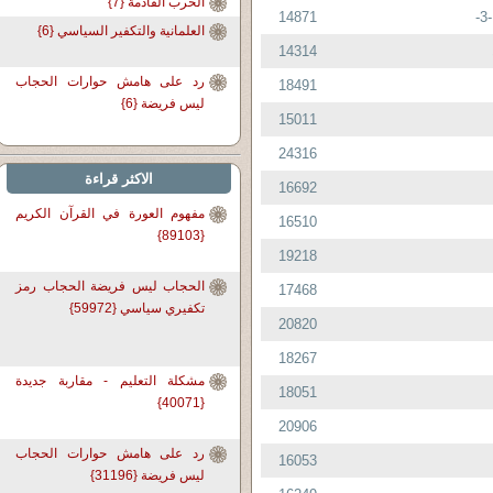
الحرب القادمة {7}
14871
العلمانية والتكفير السياسي {6}
14314
رد على هامش حوارات الحجاب
18491
ليس فريضة {6}
15011
24316
الاكثر قراءة
16692
مفهوم العورة في القرآن الكريم
16510
{89103}
19218
الحجاب ليس فريضة الحجاب رمز
17468
تكفيري سياسي {59972}
20820
18267
مشكلة التعليم - مقاربة جديدة
18051
{40071}
20906
رد على هامش حوارات الحجاب
16053
ليس فريضة {31196}