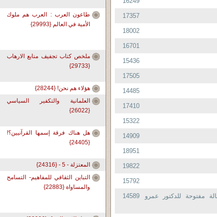
16249
طاعون العرب : العرب هم ملوك
17357
الأمية في العالم {29993}
18002
16701
ملخص كتاب تجفيف منابع الارهاب
15436
{29733}
17505
هؤلاء هم نحن! {28244}
14485
العلمانية والتكفير السياسي
17410
{26022}
15322
هل هناك فرقة إسمها القرآنيين؟!
14909
{24405}
18951
المعتزلة - 5 - {24316}
19822
التباين الثقافي للمفاهيم- التسامح
15792
والمساواة {22883}
الة مفتوحة للدكتور عمرو
14589