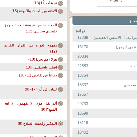
4.66
:
غزة أخيراً ! {18}
الأمانة بين البحث والكهانة {15}
صاع
الحجاب ليس فريضة الحجاب رمز
قراءة
تكفيري سياسي {12}
17288
مفهوم العورة في القرآن الكريم
16170
{12}
20034
هؤلاء هم نحن! {10}
واة
22883
اقبلي واستقبلي {10}
13754
دفاعاً عن ثقافتي (1) {10}
 سعودي
13307
لبنان إلى أين؟ -1- {9}
17657
ألم نقل هؤلاء لا يفهمون إلا لغة
29733
القمع؟! {9}
13699
15116
التفكير وقعقعة السلاح {9}
13402