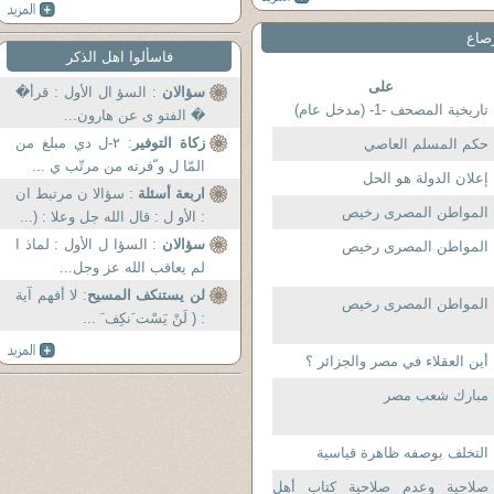
رصاع
فاسألوا اهل الذكر
على
سؤالان
: السؤ ال الأول : قرأ�
تاريخية المصحف -1- (مدخل عام)
� الفتو ى عن هارون...
زكاة التوفير
: ٢-ل دي مبلغ من
حكم المسلم العاصي
المّا ل و ّفرته من مرتّب ي ...
إعلان الدولة هو الحل
اربعة أسئلة
: سؤالا ن مرتبط ان
المواطن المصرى رخيص
: الأو ل : قال الله جل وعلا : (...
سؤالان
: السؤا ل الأول : لماذ ا
المواطن المصرى رخيص
لم يعاقب الله عز وجل...
لن يستنكف المسيح
: لا أفهم آية
المواطن المصرى رخيص
: ( لَنْ يَسْت َنكِف َ ...
أين العقلاء في مصر والجزائر ؟
مبارك شعب مصر
التخلف بوصفه ظاهرة قياسية
صلاحية وعدم صلاحية كتاب أهل