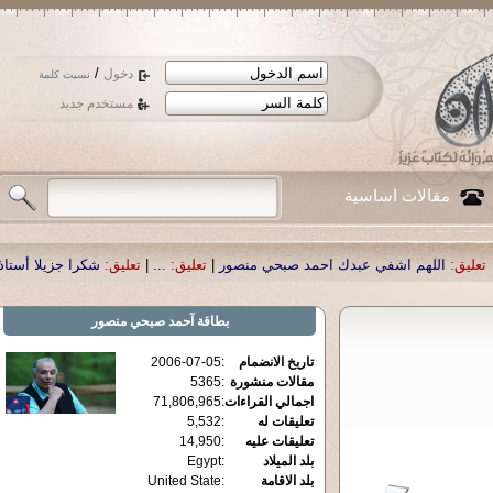
/
دخول
نسيت كلمة
مستخدم جديد
مقالات اساسية
عبدك احمد صبحي منصور
|
تعليق:
...
|
تعليق:
شكرا جزيلا أستاذ حمد الحمد .أكرمكم ا
بطاقة
آحمد صبحي منصور
تاريخ الانضمام
:
2006-07-05
مقالات منشورة
:
5365
اجمالي القراءات
:
71,806,965
تعليقات له
:
5,532
تعليقات عليه
:
14,950
بلد الميلاد
:
Egypt
بلد الاقامة
:
United State