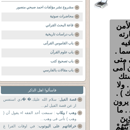
مشروع نشر مؤلفات احمد صبحي منصور
محاضرات صوتية
لأمن
قاعة البحث القراني
رته
باب دراسات تاريخية
يه
باب القاموس القرآنى
ما .
باب علوم القرآن
 متى
باب تصحيح كتب
ن أمى
باب مقالات بالفارسي
ستك
ولا
فاسألوا اهل الذكر
 ) .
 يرون
قصة الفيل
: سلام الله عليك.� �دي استفس
ار عن قصة الفيل لم...
. ما
وهب / وهّاب
: سمعت أحد الفقه اء يقول أن (
ينَ
وهب ) تأتى فى وهب...
َّتَهُمْ
خرافاتهم على اليوتوب
: في اوقات الفرا غ