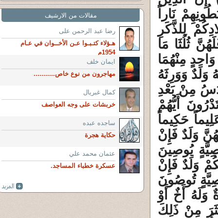
طُونِهِمْ نَاراً
مقالات من الارشيف
 أَوْلادِكُمْ لِلذَّكَرِ
رضا عبد الرحمن على
هُنَّ ثُلُثَا مَا
هـؤلاء كتـبـوا عـن الأخــوان في عـام
1954م
وَاحِدٍ مِنْهُمَا
ايمان خلف
وَلَدٌ وَوَرِثَهُ
مهاجرون من نوع خاص...........
ُدُسُ مِنْ بَعْدِ
كمال غبريال
ْرُونَ أَيُّهُمْ
خربشات على وجه العواصف
َلِيماً حَكِيماً
ساجده عبده
نَّ وَلَدٌ فَإِنْ
حكاية هجرة
َصِيَّةٍ يُوصِينَ
عثمان محمد علي
كُمْ وَلَدٌ فَإِنْ
عسكرة خطباء المساجد.
َصِيَّةٍ تُوصُونَ
 وَلَهُ أَخٌ أَوْ
َرَ مِنْ ذَلِكَ