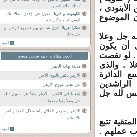
الأبنودى ،
كذلك صلاة الفجر...
الكهنوت و الزنا
: تقول في إحدى مقالا تك :
ن الموضوع
الإسل ام لا مكان فيه...
شكرا جزيلا
: فرق شاسع بين تشريع الرحم ان
له جل وعلا
جل وعلا...
ى أن يكون
ه لله جل وعلا وحده بنسبة 100% . لو نقصت
احدث مقالات آحمد صبحي منصور
ا . والذى
محنة نهاية العمر
ع الدائرة
الأزهر يكفر باليوم الآخر
الراشدين
عن تجبر شيوخ الأزهر
ديس لله جل
إمعانا في الكفر : الأزهر يصُدّ عن سبيل الله
جل وعلا بغيا وعدوانا
الأزهر وتحريم الحلال واستحلال الحرام كفرا
بالإسلام
لمتقية تتبع
اب عملهم .