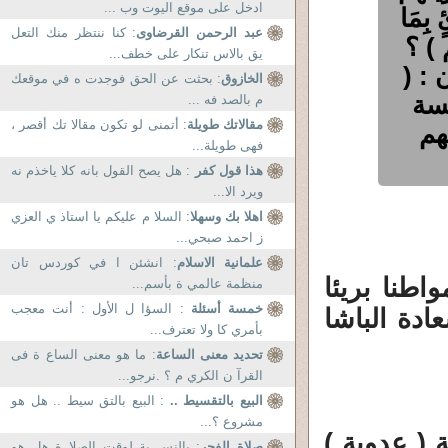
ادخل على موقع اليوت وب ...
 بِمَا
عبد الرحمن القرضاوى
: كنا ننتظر منك التعل
هم ) ؟
يق بالاس تنكار على خطف...
 : (
الخازوق
: بحثت عن الحق فوجدت ه في موقعك
سة
م بالصد فه ...
مقالاتك طويلة
: أتمنى لو تكون مقالا تك أقصر ،
هم
فهى طويلة...
هذا قول كفر
: هل يصح القول بانه كلا ياخذم نه
ويرد الا...
اهلا بك وسهلا
: السلا م عليكم يا استاذ ي العزي
ز احمد صبحي...
علمانية الاسلام
: انشئن ا في كوردس تان
طنا بريئا
منظمة عالمي ة بأسم...
خمسة أسئلة
: السؤا ل الأول : أنت معجب
دة الباشا
بأمري كا ولا تعترف...
تحديد معنى الساعة
: ما هو معنى الساع ة فى
القرآ ن الكري م ؟ .نرجو...
البيع بالتقسيط ..
: البيع بالتق سيط .. هل هو
مشروع ؟...
 ( عدوية )
صلاة الفجر
: بالنس بة لوقت الصلا ة هل هو