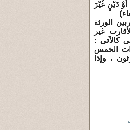
وْ دَيْنٍ غَيْرَ
)
ربين الورثة
قارب غير
ى كالآتى :
وات الخمس
ون ، وإذا