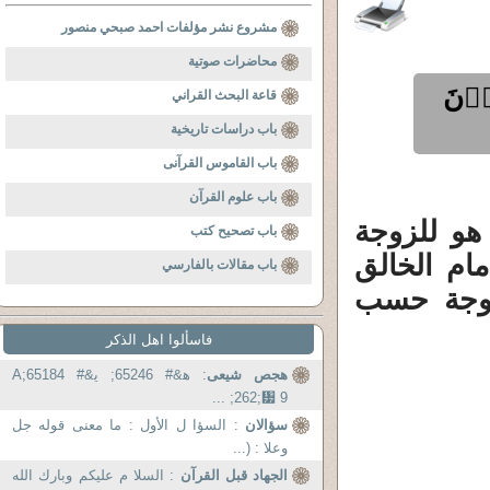
مشروع نشر مؤلفات احمد صبحي منصور
محاضرات صوتية
ذۡنَ
قاعة البحث القراني
باب دراسات تاريخية
باب القاموس القرآنى
باب علوم القرآن
هو للزوجة
باب تصحيح كتب
ام الخالق
باب مقالات بالفارسي
زوجة حسب
فاسألوا اهل الذكر
هجص شيعى
: ﻫ&# 65246; ﻳ&# 65184;A
262;᥷ 9; ...
سؤالان
: السؤا ل الأول : ما معنى قوله جل
وعلا : (...
الجهاد قبل القرآن
: السلا م عليكم وبارك الله