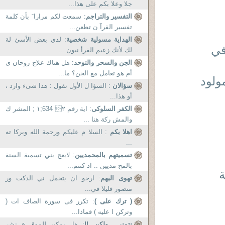
جلا وعلا بكم على هذا...
التفسير والتراجم
: سمعت لكم مرارا َ بأن كلمة
تفسير القرآ ن تطعن...
الهداية مسولية شخصية
: لدي بعض الأسئ لة
لطفل في
لك لأنك زعيم القرأ نيون ...
الجن والسحر والتوحد
: هل هناك علاج روحان ى
أم هو تعامل مع الجن؟ ما...
 ) رعاية المولود
سؤالان
: السؤا ل الأول نقول : هذا شىء وارد ،
أو هذا...
الكفر السلوكى
: اية رقم ٢ 634;١ ; المشر ك
والمش ركة هنا ...
اهلا بكم
: السلا م عليكم ورحمة الله وبركا ته
...
تسميتهم بالمحمديين
: لايعج بني تسمية السنة
بالمح مديين .. اذ كنتم...
ة
تهوى اليهم
: ارجو ان يتحمل ني الدكت ور
منصور قليلا في...
( ترك على )
: تكرر فى سورة الصاف ات (
وتركن ا عليه ) فماذا...
نتمنى ..ولكن .!!
: هل يمكن للموق ع نشر