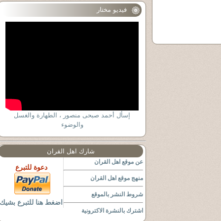
فيديو مختار
إسأل أحمد صبحى منصور ، الطهارة والغسل
والوضوء
شارك اهل القران
عن موقع اهل القران
دعوة للتبرع
منهج موقع اهل القران
شروط النشر بالموقع
اضغط هنا للتبرع بشيك
اشترك بالنشرة الاكترونية