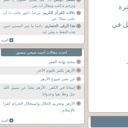
) تحديد فترة
وترجم ة كتب ومقال ات من...
دلالات القرآن الكريم
: مرحبا دكتور یاحب ذا أن
تكتب مقالا ً عن...
 2 ) حق الطفل في
هذا الرقى الحضارى
: دائما ما يثير المسي حيين
هذه النقط ه وهي ايه...
احدث مقالات آحمد صبحي منصور
محنة نهاية العمر
الأزهر يكفر باليوم الآخر
عن تجبر شيوخ الأزهر
إمعانا في الكفر : الأزهر يصُدّ عن سبيل الله
جل وعلا بغيا وعدوانا
الأزهر وتحريم الحلال واستحلال الحرام كفرا
بالإسلام