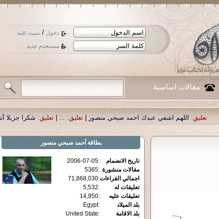
/
دخول
نسيت كلمة
مستخدم جديد
مقالات اساسية
م اشفي عبدك احمد صبحي منصور
|
تعليق:
...
|
تعليق:
شكرا جزيلا أستاذ حمد الحمد .
بطاقة
آحمد صبحي منصور
تاريخ الانضمام
:
2006-07-05
مقالات منشورة
:
5365
اجمالي القراءات
:
71,868,030
تعليقات له
:
5,532
تعليقات عليه
:
14,950
بلد الميلاد
:
Egypt
بلد الاقامة
:
United State