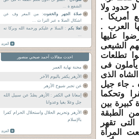
لا حدود ولا
الشفع ة ...
صلاة الجهر والخفوت
: من المعر وف عن
 أمريكا .
اشكال الصلا ه عبر الترا ث ...
ا العرب .
اهلا بكم
: السلا م عليكم ورحمة الله وبركا ته
ضوا عليها
...
هم الشيعى
ا تطلعات
احدث مقالات آحمد صبحي منصور
 يأملون فى
محنة نهاية العمر
لشاه الذى
الأزهر يكفر باليوم الآخر
. جاء جيل
عن تجبر شيوخ الأزهر
ا وتحكما
إمعانا في الكفر : الأزهر يصُدّ عن سبيل الله
 كبيرة بين
جل وعلا بغيا وعدوانا
ن الطبقة
الأزهر وتحريم الحلال واستحلال الحرام كفرا
بالإسلام
التى تقهر
عت المرأة