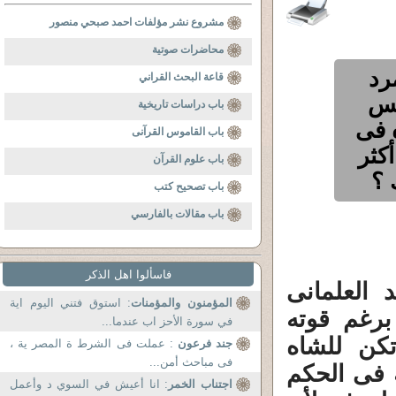
مشروع نشر مؤلفات احمد صبحي منصور
محاضرات صوتية
رد
قاعة البحث القراني
بس
باب دراسات تاريخية
ه فى
باب القاموس القرآنى
أكثر
باب علوم القرآن
 ؟
باب تصحيح كتب
باب مقالات بالفارسي
فاسألوا اهل الذكر
 العلمانى
المؤمنون والمؤمنات
: استوق فتني اليوم اية
 برغم قوته
في سورة الأحز اب عندما...
كن للشاه
جند فرعون
: عملت فى الشرط ة المصر ية ،
فى مباحث أمن...
 فى الحكم
اجتناب الخمر
: انا أعيش في السوي د وأعمل