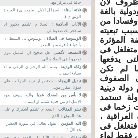
لظروف لأن
حاليا في مركز مع...
لية بالغة
ثلاثة أسئلة
: السؤا ل الأول : مامعن ى ( العرو ة
الوثق ى )...
 وفسادا من
الآيات الحاكمة
: السلا م عليكم دكتور انا
سبب تبعيته
سافخر بك صديقا لي...
ة المؤثرة
الوسوسة فى الصلاة
: يوسوس لى الشيط ان
بأشيا ء كافرة منها الطعن...
متغلغل فى
المسجد الأقصى
: هل صحيح ان المسل مون
تى يدفعها
توجهو ا في الصلا ه الى...
ا لم تكن
زكاة الوديعة
: بسم الله الرحم ن الرحي م الا
ستاذ/ احمد...
ن الصفوف
تبديل الزوجات
: باختص ار نريد الجوا ب على
دولة دينية
سؤال يتكرر من...
ولة تستمد
لا بأس من الضحك عجبا
: والله سوف يعود
الإسل ام من جديد شئتم او ابيتم...
ت زخما فى
نشر المقالات
: السلا م عليكم أشكرك م على
العراقية ،
هذا الموق ع الذي...
الله المؤمن
: يقول تعالى في سورة الحشر :
فتغلغل فى
هُوَ اللَّ هُ ...
س فقط لواء
سؤالان
: السؤ ال الأول تكلم الفقه اء فى حق