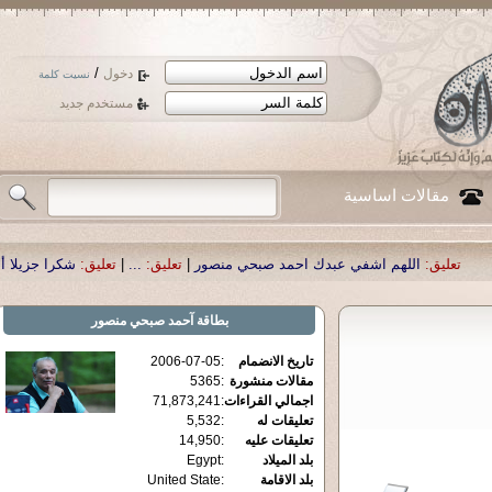
/
دخول
نسيت كلمة
مستخدم جديد
مقالات اساسية
اشفي عبدك احمد صبحي منصور
|
تعليق:
...
|
تعليق:
شكرا جزيلا أستاذ حمد الحمد .أك
بطاقة
آحمد صبحي منصور
تاريخ الانضمام
:
2006-07-05
مقالات منشورة
:
5365
اجمالي القراءات
:
71,873,241
تعليقات له
:
5,532
تعليقات عليه
:
14,950
بلد الميلاد
:
Egypt
بلد الاقامة
:
United State