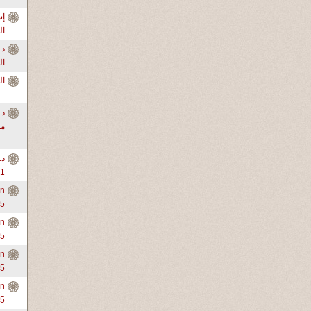
ال
ال
ال
د 
من
د.
1-3
in
-5
in
-5
in
-5
in
-5