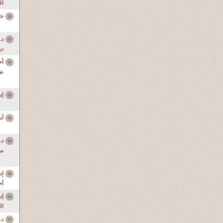
ال
خا
دي
أح
ظر
إ
أس
سو
إس
أ
ال
د.