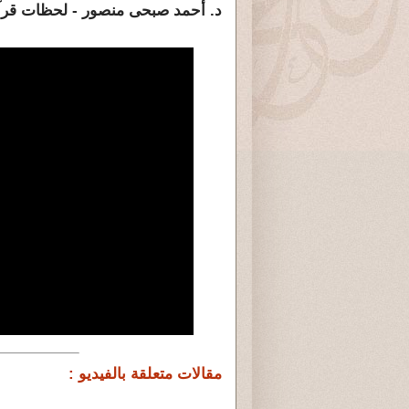
د. أحمد صبحى منصور - لحظات قرآنية ١٢٠١: يا أيها الناس أنتم الفقراء إ
مقالات متعلقة بالفيديو :