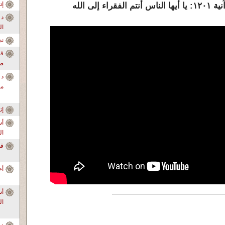
إ
لى الله
د 
ال
ندو
فض
صا
د 
من
إ
أس
ال
فضح ا
أح
ال