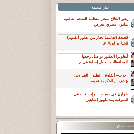
اخبار متعلقة
زهير الحلاج ممثل منظمة الصحة العالمية
:مليون مصري معرض
الصحة العالمية تحذر من تطور أنفلونزا
الخنازير لوباء عا
أنفلونزا الطيور تواصل زحفها
للمحافظات.. وأول إصابة في م
«حرب» أنفلونزا الطيور: الفيروس
يزحف.. والحكومة تقاوم
طوارئ في دمياط .. وإجراءات في
المنوفية بعد ظهور إصابتين
يديو مختار