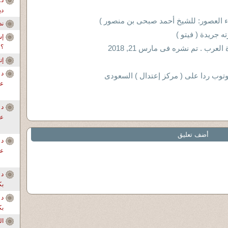
دي
اء العصور: للشيخ أحمد صبحى بن منصور )
ندو
 جريدة ( فيتو )
إس
؟
ب . تم نشره فى مارس 21, 2018
إ
د 
يوتوب ردا على ( مركز إعتدال ) السعودى
عل
د 
عل
أضف تعليق
د 
عل
د 
بك
د 
بك
ال