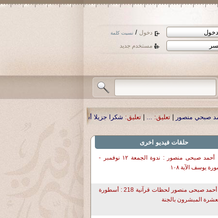
/
دخول
نسيت كلمة
مستخدم جديد
يق:
شكرا جزيلا أستاذ حمد الحمد .أكرمكم الله .
|
تعليق:
نسأل الله تعالى أن يمن با
حلقات فيديو اخرى
د. أحمد صبحى منصور : ندوة الجمعة ١٢ نوفمبر -
رة يوسف الآية ١٠٨
د أحمد صبحى منصور لحظات قرآنية 218 : أسطورة
عشرة المبشرون بالجنة