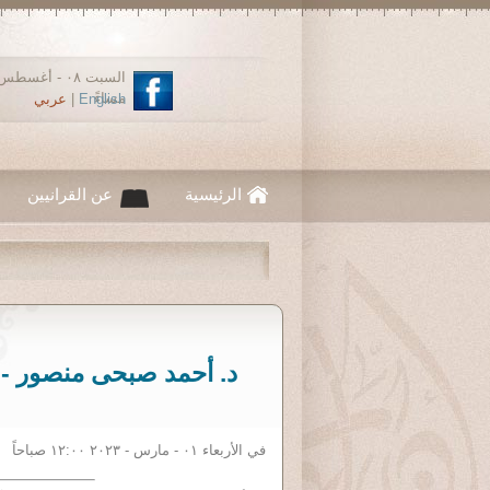
مساءً
English
|
عربي
الرئيسية
عن القرانيين
في الأربعاء ٠١ - مارس - ٢٠٢٣ ١٢:٠٠ صباحاً