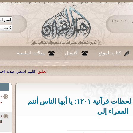
السبت ٠٨ - أغسطس - ٢٠٢٦ ٠٢:٤٤
كتاب الموقع
الاتصال
مقالات اساسية
تعليق:
اللهم اشفي عبدك احمد صبحي منصور
|
تعليق:
...
|
تعل
د. أحمد صبحى منصور - لحظات قرآنية ١٢٠١: يا أيها الناس أنتم
سو
الفقراء إلى
ال