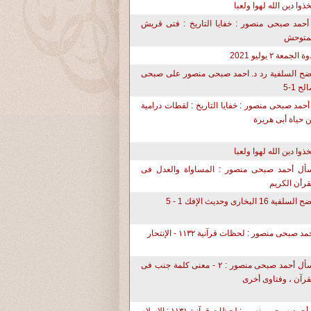
تخذوا دين الله لهوا ولعبا
أحمد صبحى منصور : خفايا التاريخ : فتى قريش
متوحش
ة الجمعة ٢ يوليو 2021
ح السلفية رد د. احمد صبحى منصور على صبحى
لح 1-5
أحمد صبحى منصور : خفايا التاريخ : لقطات درامية
 حياة أبى هريرة
تخذوا دين الله لهوا ولعبا
أل أحمد صبحى منصور : المساواة والعدل فى
قرأن الكريم
لسلفية 16 البخارى وحديث الإفك 1 - 5
مد صبحى منصور : لحظات قرآنية ١١٣٢ - الإنتحار
أسأل أحمد صبحى منصور : ٢ - معنى كلمة جنب فى
قرآن ، وفتاوى أخرى