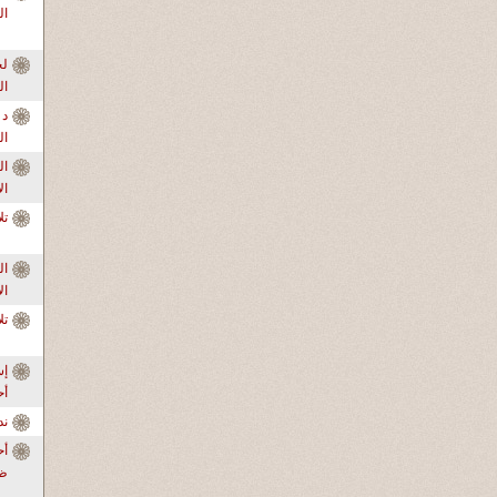
ال
ال
د 
ال
ال
ال
تل
ال
ال
تل
إس
أ
ندو
أح
ظر