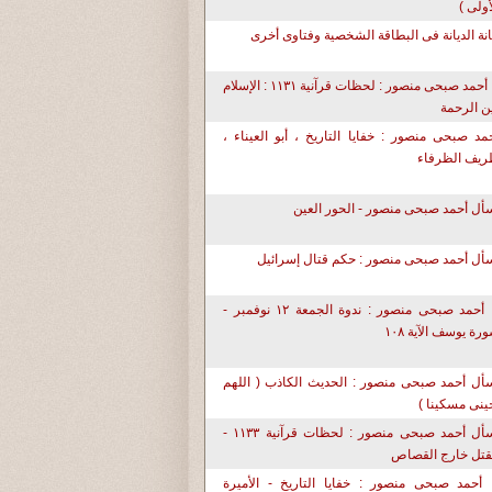
أولى )
نة الديانة فى البطاقة الشخصية وفتاوى أخرى
د. أحمد صبحى منصور : لحظات قرآنية ١١٣١ : الإسلام
ن الرحمة
مد صبحى منصور : خفايا التاريخ ، أبو العيناء ،
يف الظرفاء
سأل أحمد صبحى منصور - الحور العين
أل أحمد صبحى منصور : حكم قتال إسرائيل
د. أحمد صبحى منصور : ندوة الجمعة ١٢ نوفمبر -
رة يوسف الآية ١٠٨
أل أحمد صبحى منصور : الحديث الكاذب ( اللهم
حينى مسكينا )
إسأل أحمد صبحى منصور : لحظات قرآنية ١١٣٣ -
قتل خارج القصاص
 أحمد صبحى منصور : خفايا التاريخ - الأميرة