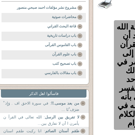
مشروع نشر مؤلفات احمد صبحي منصور
محاضرات صوتية
 الله
قاعة البحث القراني
 أن
باب دراسات تاريخية
قرآن
باب القاموس القرآنى
إلى
باب علوم القرآن
شر في
باب تصحيح كتب
لك
باب مقالات بالفارسي
حد
يفسر
فاسألوا اهل الذكر
بأنه
ه في
من بعد موسى.!!
: في سورة الاحق اف . وَإِذ ْ
صَرَف ْنَا ...
كلام
لا تفريق بين الرسل
: الله تعالى في القرآ ن
ام
يأمرن ا أن لا تفارق بين...
طقم أسنان الصائم
: انا ركبت طقم اسنان