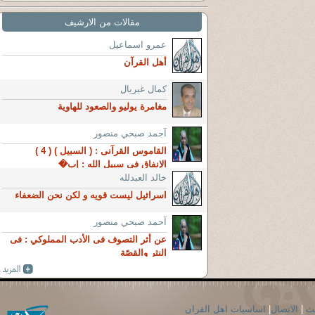
مقالات من الارشيف
عمرو اسماعيل
أهل القرآن
كمال غبريال
مغامرة يوليو والصعود للهاوية
آحمد صبحي منصور
القاموس القرآنى : ( السبيل ) ( 4 )
الإنفاق في سبيل الله : إب�
خالد العبدلله
اسرائيل ليست قويه و لكن نحن الضعفاء
آحمد صبحي منصور
عن أثر التصوف فى الأدب المملوكي : فى
النثر والقصّة
حث
|
الاتصال
|
اساسيات اهل القران