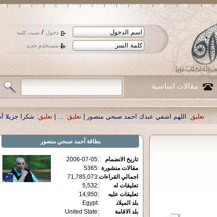
/
دخول
نسيت كلمة
مستخدم جديد
مقالات اساسية
هم اشفي عبدك احمد صبحي منصور
|
تعليق:
...
|
تعليق:
شكرا جزيلا أستاذ حمد الحمد 
بطاقة
آحمد صبحي منصور
تاريخ الانضمام
:
2006-07-05
مقالات منشورة
:
5365
اجمالي القراءات
:
71,785,073
تعليقات له
:
5,532
تعليقات عليه
:
14,950
بلد الميلاد
:
Egypt
بلد الاقامة
:
United State