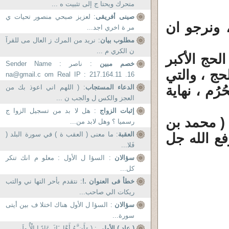
متحرك ويحتا ج إلى تثبيت ه ...
صينى أفريقى
: لعزيز صبحي منصور تحيات ي
 ونرجو ان
مر ة اخري اجد...
مطلوب بيان
: نريد من المرك ز العال مى للقرآ
ن الكري م ...
لحج الأكبر
خصم مبين
: ناصر Sender Name :
حج ، والتي
na@gmail.c om Real IP : 217.164.11 .16
-...
رُم ، نهاية
الدعاء المستجاب
: ( اللهم اني اعوذ بك من
العجز والكس ل والجب ن ...
إثبات الزواج
: هل لا بد من تسجيل الزوا ج
 ( محمد بن
رسميا ؟ وهل لابد من...
العقبة
: ما معنى ( العقب ة ) في سورة البلد (
فع الله جل
فَلا...
سؤالان
: السؤا ل الأول : معلو م انك تنكر
كل...
خطأ فى العنوان .!
: نتقدم بأحر التها ني والتب
ريكات الي صاحب...
سؤالان
: السؤا ل الأول هناك اختلا ف بين أيتى
سورة...
( عاد ) الأولى
: ( وَأَن َّهُ أَهْل َكَ عَادً ا الْأُ ولَى ...