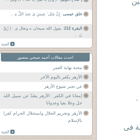
قين
خلق عيسى
: إِنَّ مَثَل َ عِيسَ ىٰ عِندَ اللَّ هِ ...
البقرة 212
: يقول الله سبحان ه وتعال ى : ( زُيِّ
نَ ...
احدث مقالات آحمد صبحي منصور
محنة نهاية العمر
الأزهر يكفر باليوم الآخر
عن تجبر شيوخ الأزهر
إمعانا في الكفر : الأزهر يصُدّ عن سبيل الله
.
جل وعلا بغيا وعدوانا
الأزهر وتحريم الحلال واستحلال الحرام كفرا
بالإسلام
ة فى