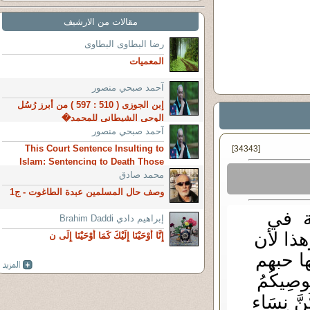
مقالات من الارشيف
رضا البطاوى البطاوى
المعميات
آحمد صبحي منصور
إبن الجوزى ( 510 : 597 ) من أبرز رُسُل
الوحى الشيطانى للمحمد�
آحمد صبحي منصور
This Court Sentence Insulting to
[34343]
Islam: Sentencing to Death Those
محمد صادق
Who Have Insulted Prophet
Muhammad
وصف حال المسلمين عبدة الطاغوت - ج1
ة في
إبراهيم دادي Brahim Daddi
هذا لأن
إِنَّا أَوْحَيْنَا إِلَيْكَ كَمَا أَوْحَيْنَا إِلَى ن
ها حبهم
وصِيكُمُ
ُنَّ نِسَاء