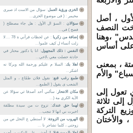
ر والأربعة
الخزى ورؤية العمل
: سؤال من الاست اذ صبرى
مخيمر : ( فى موضوع الخزى...
أول ، أصل
سؤالان
: السؤ ال الأول : هل جاء مصطلح (
أخت النصف
فضح ) فى...
س" ،وهنا
إضافة من زكريا
: عن لحظات قرآني ة 78 ....لا
زلت أتساء ل كيف علموا...
 على أساس
النفس : ذلك المجهول
: انا يا دكتور محتار في
حادثة حصلت معي ،لاخي...
ة ، بمعنى
اهلا بك
: السلا م عليكم ورحمة الله وبركا ته
اشكر...
باع" والأم
طمع رغب قنع
: نقول فلان طمّاع ، و المثل
الشعب ى يقول ( الطمع...
ي تعول إلى
مكان الانتحار
: سألني أحد أصدقا ئي سؤالا عن
الآية الكري مة (...
 إلى ثلاثة
لهما حق عندك
: تزوج ت من سيدة مطلقة
يع التركة
اخبرت ني انها لا تنجب...
، والأختان
الهروب من الزوجة
: لا أستطي ع التخل ص من
زوجتى ، كلما تشاجر نا ...
اهلا بالموت قتلا .!
: أخشي علي الدكت ور أحمد