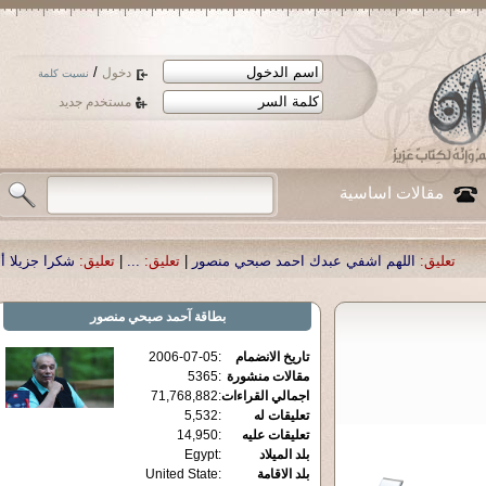
/
دخول
نسيت كلمة
مستخدم جديد
مقالات اساسية
اشفي عبدك احمد صبحي منصور
|
تعليق:
...
|
تعليق:
شكرا جزيلا أستاذ حمد الحمد .أك
بطاقة
آحمد صبحي منصور
تاريخ الانضمام
:
2006-07-05
مقالات منشورة
:
5365
اجمالي القراءات
:
71,768,882
تعليقات له
:
5,532
تعليقات عليه
:
14,950
بلد الميلاد
:
Egypt
بلد الاقامة
:
United State