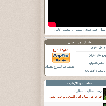
ٕسأل أحمد صبحى منصور ، التقدير الإلهى
شارك اهل القران
 اهل القران
دعوة للتبرع
قع اهل القران
لنشر بالموقع
اضغط هنا للتبرع بشيك
النشرة الاكترونية
مقالات من الارشيف
رضا البطاوى البطاوى
قراءة فى مقال أنين الموتى ورعب القبور
آحمد صبحي منصور