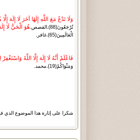
وَلَا تَدْعُ مَعَ اللَّهِ إِلَهًا آخَرَ لَا إِلَهَ إِلَّ
هُوَ الْحَيُّ لَا إِلَ
تُرْجَعُونَ(88).القصص.
الْعَالَمِينَ(65).غافر.
فَاعْلَمْ أَنَّهُ لَا إِلَهَ إِلَّا اللَّهُ وَاسْتَغْفِرْ 
وَمَثْوَاكُمْ(19).محمد.
شكرا على إثارة هذا الموضوع الذي في