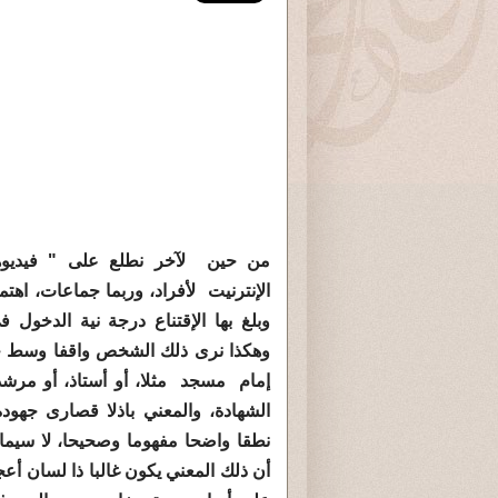
بسم ا
الدخ
من حين لآخر نطلع على " فيديوه
الإنترنيت لأفراد، وربما جماعات، اهتم
وبلغ بها الإقتناع درجة نية الدخول ف
وهكذا نرى ذلك الشخص واقفا وسط ج
إمام مسجد مثلا، أو أستاذ، أو مرشد،
الشهادة، والمعني باذلا قصارى جهوده
نطقا واضحا مفهوما وصحيحا، لا سيما 
أن ذلك المعني يكون غالبا ذا لسان أ