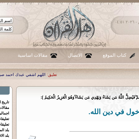
السبت ٠٨ - أغسطس - ٢٠٢٦ ٠٤:٥١
كتاب الموقع
الاتصال
مقالات اساسية
تعليق:
اللهم اشفي عبدك احمد صبحي منصور
|
تعليق:
...
|
تعليق
َهُمْ ۖفَيُضِلُّ اللَّهُ مَن يَشَاءُ وَيَهْدِي مَن يَشَاءُ ۚوَهُوَ الْعَزِيزُ الْحَكِيمُ ):
تاريخ 
مقالا
خول في دين الله.
اجمالي
تعليقا
تعليقا
بلد الم
بلد الا