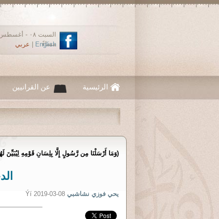
مساءً
English
|
عربي
الرئيسية
عن القرانيين
(وَمَا أَرْسَلْنَا مِن رَّسُولٍ إِلَّا بِلِسَانِ قَوْمِهِ لِيُبَيِّنَ ل
الد
يحي فوزي نشاشبي
Ýí 2019-03-08