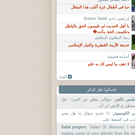
حبا فى أطفال غزة أكتب هذا المقال
إبراهيم دادي Brahim Daddi
يا أهل الحديث لم تلبسون الحق بالباطل
وتكتمون الحق وأنت�
رضا البطاوى البطاوى
خديعة الأزمة القطرية والتيار الإسلامى
أسامة قفيشة
لا تقف ما ليس لك به علم
فاسألوا اهل الذكر
تلبس بالجن
: سؤالي يتعلق عن الجن! - هل
تطي ع الإنس ان أن...
 الكومبيوتر
: انا عندي سؤال ما هل يعتبر
ب في الضغط على...
Salat prayers
: Salam Dr. Mansour, I w
reading some of your articles from the si