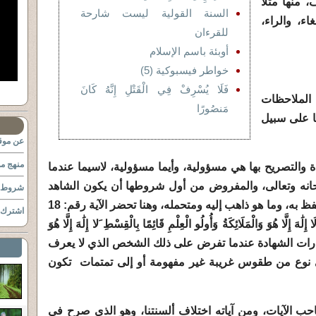
 منها مثلا
السنة القولية ليست شارحة
ء، والراء،
للقرءان
أوبئة باسم الإسلام
خواطر فيسبوكية (5)
ا
فَلَا يُسْرِفْ فِي الْقَتْلِ إِنَّهُ كَانَ
 الملاحظات
مَنصُورًا
ا على سبيل
عن موقع
منهج مو
هادة والتصريح بها هي مسؤولية، وأيما مسؤولية، لاسيما عندما
سبحانه وتعالى، والمفروض من أول شروطها أن يكون الشاهد
شروط ا
واعيا وفاهما وعارفا فحوى ونص ما يتلفظ به، وما هو ذاهب إليه ومتحمله، وهنا تحضر الآية رقم: 18
اشترك ب
لَّا هُوَ وَالْمَلَائِكَةُ وَأُولُو الْعِلْمِ قَائِمًا بِالْقِسْطِ َلا إِلَٰهَ إِلَّا هُوَ
تحول عبارات الشهادة عندما تفرض على ذلك الشخص الذي لا يعرف
لى نوع من طقوس غريبة غير مفهومة أو إلى تمتمات تكون
صاحب الآيات، ومن آياته اختلاف ألسنتنا، وهو الذي صرح في