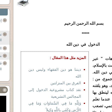
إن
لله الرحمن الرحيم
*****
تش
ال
ول في دين الله
ال
نق
المزيد مثل هذا المقال :
ات " عبر
فَ
ت بالإسلام،
ال
ديننا هو دين الفقهاء وليس دين
ي دين الله.
الله
موع، من :
الفرق بين المنزلتين
 وهو يلقنه
نقد كتاب مشروعية الدخول إلى
ف
 لينطق بها
المجالس التشريعية
عندما نعلم
وَلِلَّهِ مَا فِي السَّمَاوَاتِ وَمَا فِي
عجمي، تصعب
الأَرْضِ وَكَفَى بِاللَّهِ وَكِيلاً