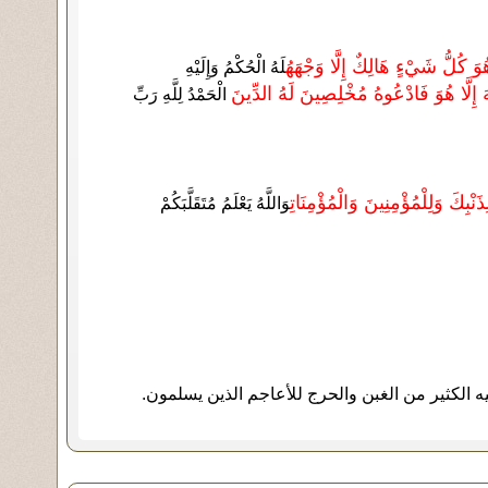
ا هُوَ كُلُّ شَيْءٍ هَالِكٌ إِلَّا وَجْهَهُ
لَهُ الْحُكْمُ وَإِلَيْهِ
هَ إِلَّا هُوَ فَادْعُوهُ مُخْلِصِينَ لَهُ الدِّينَ
الْحَمْدُ لِلَّهِ رَبِّ
لِذَنْبِكَ وَلِلْمُؤْمِنِينَ وَالْمُؤْمِنَاتِ
وَاللَّهُ يَعْلَمُ مُتَقَلَّبَكُمْ
ه الكثير من الغبن والحرج للأعاجم الذين يسلمون.