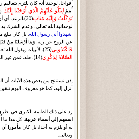
أفواجا، لوجدنا أنه كان يلتزم بتعاليم ربه الذي 
لِتَتْلُوَ عَلَيْهِمْ الَّذِي أَوْحَيْنَا إِلَيْكَ
وَه
أُمَمٌ
تَوَكَّلْتُ وَإِلَيْهِ مَتَابِ
(30).الرعد. أ
لوحدانية الله تعالى، وعدم الشرك به ش
اشهدوا أني رسول الله
. بل كان يبلغ م
عن الروح عن ربه: وَمَا أَرْسَلْنَا مِنْ قَبْل
فَاعْبُدُونِي
(25).الأنبياء. ويقول الله تعالى لرسوله:
الصَّلَاةَ لِذِكْرِي
(14). طه. فمن غير المعقول أن يذكر الرسول في صلاته شيئا مع الله تعالى.
إذن نستنتج من بعض هذه الآيات أن الر
أنزل إليه، كما هو معروف اليوم تلقين 
زِد على ذلك الطامة الكبرى في نظر
اسمهم إلى أسماء عربية
. كل هذا ما أ
به أو يلزم به أحدا، بل كان مأمورا أن
وتعالى.