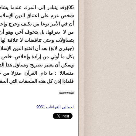
05)وقد يتبادر إلى المرء، عندما يش
شخص عزم على اعتناق الدين الإسلامي ب
أن في الأمر نوعا من تكلف وحرج وإح
من لا يعرفها، بل بتخوف آخر، وهو 
بتساؤلات وحتى تناقضات لا علاقة لها
(جيفري لانغ) بعد أن اقتنع الدين الإ
بكل ما أوتي من إرادة وإخلاص، خلص إلى
ويمكن أن يعتبر تصريح وتساؤل هذا الد
متسائلا : ما دام القرآن منزلا من ع
فلماذا إذن كل هذه الملحقات التي أل
********
اجمالي القراءات 9061