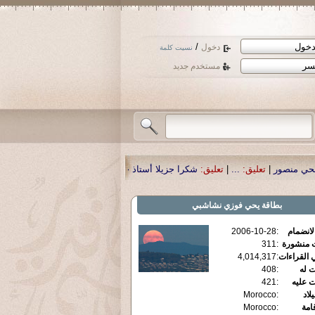
/
دخول
نسيت كلمة
مستخدم جديد
:
شكرا جزيلا أستاذ حمد الحمد .أكرمكم الله .
|
تعليق:
نسأل الله تعالى أن يمن بالش
بطاقة
يحي فوزي نشاشبي
الانضمام
:
2006-10-28
ت منشورة
:
311
 القراءات
:
4,014,317
ت له
:
408
ت عليه
:
421
يلاد
:
Morocco
قامة
:
Morocco