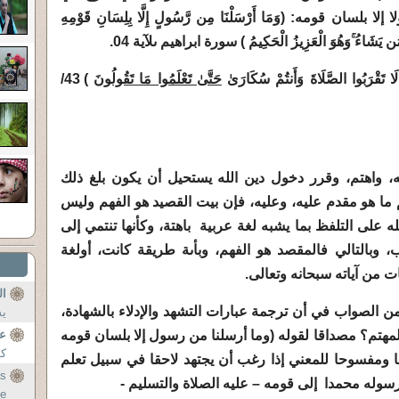
ان قومه: (وَمَا أَرْسَلْنَا مِن رَّسُولٍ إِلَّا بِلِسَانِ قَوْمِهِ
مَن يَشَاءُ
ۚوَهُوَ الْعَزِيزُ الْحَكِيمُ ) سورة ابراهيم ىلآية 04.
 تَقْرَبُوا الصَّلَاةَ وَأَنتُمْ سُكَارَىٰ
حَتَّىٰ تَعْلَمُوا مَا تَقُولُونَ
) 43/
لله، واهتم، وقرر دخول دين الله يستحيل أن يكون بلغ ذلك
م ما هو مقدم عليه، وعليه، فإن بيت القصيد هو الفهم وليس
له على التلفظ بما يشبه لغة عربية باهتة، وكأنها تنتمي إلى
التالي فالمقصد هو الفهم، وبأىة طريقة كانت، أولغة
ت من آياته سبحانه وتعالى.
ال
كمن الصواب في أن ترجمة عبارات التشهد والإدلاء بالشهادة،
يس
مهتم؟ مصداقا لقوله (وما أرسلنا من رسول إلا بلسان قومه
عن
كذ
حا ومفسوحا للمعني إذا رغب أن يجتهد لاحقا في سبيل تعلم
as
رسوله محمدا إلى قومه – عليه الصلاة والتسليم -
te