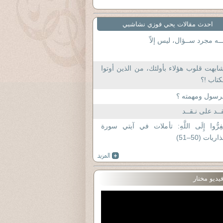
احدث مقالات يحي فوزي نشاشبي
ــه مجرد ســؤال، ليس إلاّ
ابهت قلوب هؤلاء بأولئك، من الذين أوتوا
كتاب !؟
رسول ومهمته ؟
ــد على نـقــد
فِرُّوا إِلَى اللَّهِ: تأملات في آيتي سورة
ذاريات (50–51)
يديو مختار