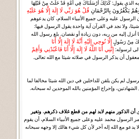
يقول: كَذَلِكَ أَرْسَلْنَاكَ فِي أُمَّةٍ قَدْ خَلَتْ مِنْ قَبْلِهَا
ُمْ يَكْفُرُونَ بِالرَّحْمَانِ
قُلْ هُوَ رَبِّي لَا إِلَهَ إِلَّا هُوَ عَلَيْهِ
ي أن الرسول عليه وعلى جميع الأنبياء السلام، كان يدعوهم
يئا، ولا نجد في القرآن آية واحدة يقول الرسول فيها:
ا أنزل إليه من ربه، دون زيادة أو نقصان. بلغ رسول الله
إِلَّا نُوحِي إِلَيْهِ أَنَّهُ لَا إِلَهَ إِلَّا أَنَا
ِكَ مِنْ رَسُولٍ
إِنَّنِي أَنَا اللَّهُ لَا إِلَهَ إِلَّا أَنَا فَاعْبُدْنِي وَأَقِمْ
سول لم يكن يلقن للداخلين في دين الله شيئا مخالفا لما
الشهادتين، وإحراج المؤمنين بالله الموحدين له سبحانه.
ي
أن الذكور منهم لابد لهم من قطع غلاف ذكرهم
،
وتغير
ُمر الرسول محمد عليه وعلى جميع الأنبياء السلام، أن يقوم
 لا يدعو مع الله إله آخر لأن كل شيء هالك إلا وجهه سبحانه