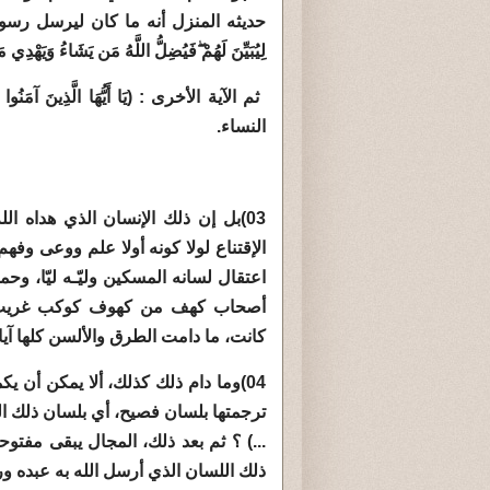
حديثه المنزل أنه ما كان ليرسل رسولا إلا بلس
لِيُبَيِّنَ لَهُمْ
فَيُضِلُّ اللَّهُ مَن يَشَاءُ وَيَهْدِي 
ثم الآية الأخرى : (يَا أَيُّهَا الَّذِينَ آمَنُوا لَا
النساء.
03)بل إن ذلك الإنسان الذي هداه ا
الإقتناع لولا كونه أولا علم ووعى وفه
اعتقال لسانه المسكين وليّـه ليّا، وحم
أصحاب كهف من كهوف كوكب غريب، وب
كانت، ما دامت الطرق والألسن كلها آيا
04)وما دام ذلك كذلك، ألا يمكن أن ي
ترجمتها بلسان فصيح، أي بلسان ذلك ال
...) ؟ ثم بعد ذلك، المجال يبقى مفتو
ذلك اللسان الذي أرسل الله به عبده و