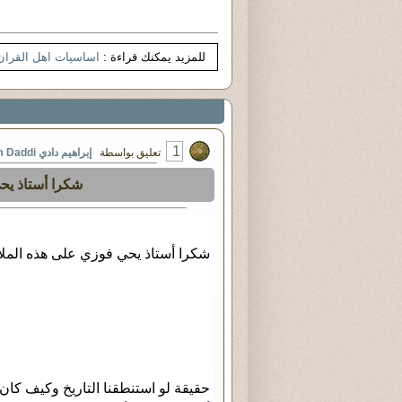
للمزيد يمكنك قراءة :
اساسيات اهل القران
1
تعليق بواسطة
إبراهيم دادي Brahim Daddi
شكرا أستاذ يح
شكرا أستاذ يحي فوزي على هذه الملا
حقيقة لو استنطقنا التاريخ وكيف كان