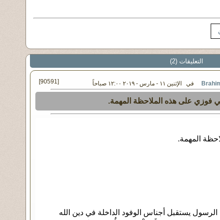
التعليقات (2)
[90591]
في الإثنين ١١ - مارس - ٢٠١٩ ١٢:٠٠ صباحاً
ي فوزي على هذه الملاحظة المهمة.
حظة المهمة.
 الرسول يستقبل أجناس الوفود الداخلة في دين الله