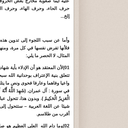
عليه أيما صعوبة مخارج بعض الحروف،
حرف الحاء، وحرف الهاء، وحرف الغا
إلخ...
وأما عن سبب اللجوء إلى تدوين هذه
فلأنها تفرض نفسها في كل مرة، ومنه
المثال، لا الحصر ما يلي:
01)لأن المعتقد هو أن الإدلاء بأية ش
تتعلق بنية الإعتراف بوحدانية الله 
في سورة : آل عمران. (شَهِدَ اللَّهُ أَنَّهُ لَا إِلَٰهَ إِ
الْعَزِيزُ الْحَكِيمُ ). وبدون هذا، ت
شيئا عن اللغة العربية – ستتحول إ
أقرب من طلاسم.
02)وما دام الله العلي العظيم هو 