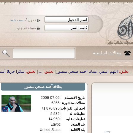
/
دخول
نسيت كلمة
مستخدم جديد
مقالات اساسية
 عبدك احمد صبحي منصور
|
تعليق:
...
|
تعليق:
شكرا جزيلا أستاذ حمد الحمد .أكرمكم
بطاقة
آحمد صبحي منصور
تاريخ الانضمام
:
2006-07-05
مقالات منشورة
:
5365
اجمالي القراءات
:
71,870,895
تعليقات له
:
5,532
تعليقات عليه
:
14,950
بلد الميلاد
:
Egypt
بلد الاقامة
:
United State