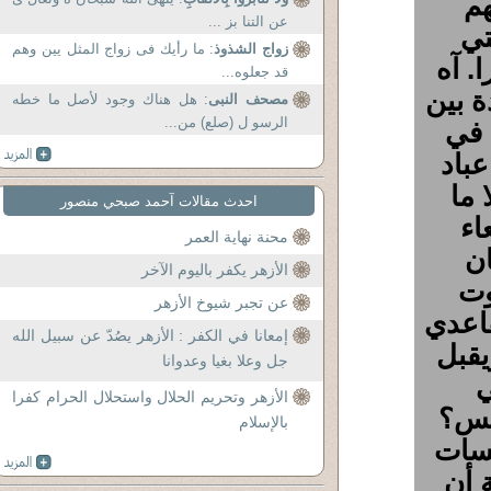
هم
عن التنا بز ...
تي
زواج الشذوذ
: ما رأيك فى زواج المثل يين وهم
. آه
قد جعلوه...
ة بين
مصحف النبى
: هل هناك وجود لأصل ما خطه
الرسو ل (صلع) من...
 في
باد
 ما
احدث مقالات آحمد صبحي منصور
اء
محنة نهاية العمر
ن
الأزهر يكفر باليوم الآخر
وت
عن تجبر شيوخ الأزهر
اعدي
إمعانا في الكفر : الأزهر يصُدّ عن سبيل الله
يقبل
جل وعلا بغيا وعدوانا
ي
الأزهر وتحريم الحلال واستحلال الحرام كفرا
بس؟
بالإسلام
سات
 أن