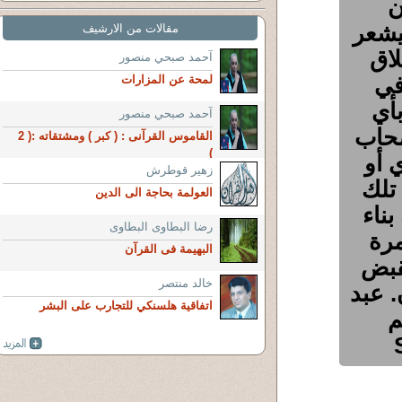
ن
يشعر
مقالات من الارشيف
اق
آحمد صبحي منصور
 في
لمحة عن المزارات
بأي
آحمد صبحي منصور
صحاب
القاموس القرآنى : ( كبر ) ومشتقاته :( 2
)
 أو
زهير قوطرش
 تلك
العولمة بحاجة الى الدين
بناء
رضا البطاوى البطاوى
مرة
البهيمة فى القرآن
قبض
خالد منتصر
. عبد
اتفاقية هلسنكي للتجارب على البشر
م