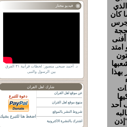
الذي
فيديو مختار
 كان
نجرس
حجة
أفنى
 امتد
تون
شعبها
د. أحمد صبحى منصور: لحظات قرآنية ٣١ الفرق
بهذا
بين الرسول والنبى
ات
شارك اهل القران
عن موقع اهل القران
ها
دعوة للتبرع
 أحد
منهج موقع اهل القران
لبه
شروط النشر بالموقع
اضغط هنا للتبرع بشيك
"إذن
اشترك بالنشرة الاكترونية