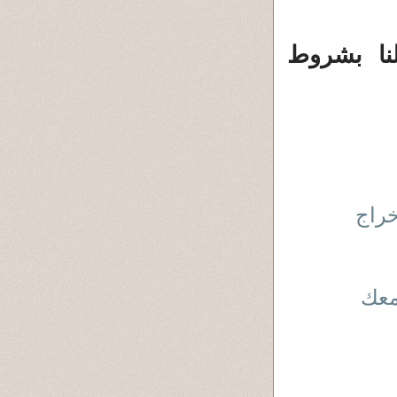
نا بشروط
خراج
معك