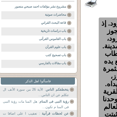
مشروع نشر مؤلفات احمد صبحي منصور
محاضرات صوتية
د. إذ
قاعة البحث القراني
جوز
باب دراسات تاريخية
ود،
باب القاموس القرآنى
ينة.
باب علوم القرآن
وطاب
باب تصحيح كتب
 يده
باب مقالات بالفارسي
ثمرة
ز،
فاسألوا اهل الذكر
اه.
قرية
يتخطفكم الناس
: الآية 26 من سورة الأنف ال
تتكلم عن ان الناس...
حدنا
رؤية النبى فى المنام
: هل المنا مات رؤية النبى
عالم
فى المنا م تكون...
ثبتت
عن لحظات قرآنية
: تعقيب ا على اضافا ت