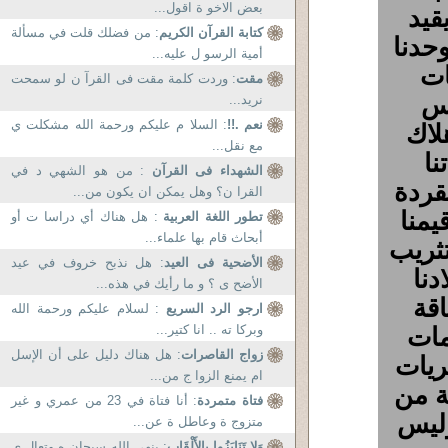
بعض الاخو ة اقول...
قيد
كتابة القرآن الكريم
: من فضلك قلت في مسألة
وحدنا
أمية الرسو ل عليه...
ات
مقت
: وردت كلمة مقت فى القرآ ن لو سمحت
يس
نريد...
نعم .!!
: السلا م عليكم ورحمة الله مشكلت ي
لاك
مع نقل...
نا
الشهداء فى القرآن
: من هو الشهي د في
قردة
القرا ن؟ وهل يمكن ان يكون من...
منا
تطور اللغة العربية
: هل هناك أي دراسا ت أو
أبحاث قام بها علماء...
تثريب
الأضحية فى العيد
: هل نذبح خروف في عيد
دنا
الأضح ى ؟ و ما رأيك في هذه...
اقة
ارجو الرد السريع
: لسلام عليكم ورحمة الله
مات
وبركا ته .. انا كتير...
زواج القاصرات
: هل هناك دليل على أن الإسل
ريات
ام يمنع الزوا ج من...
ة من
فتاة متمردة
: أنا فتاة في 23 من عمري و غير
وليس
متزوج ة وعاطل ة عن...
وَلا تَنَابَزُوا بِالأَلْقَابِ
: ينهى الله سبحان ه وتعال ى