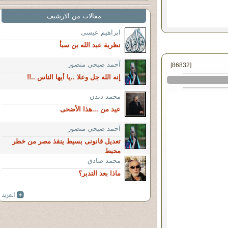
مقالات من الارشيف
ابراهيم عيسى
نظرية عبد الله بن سبأ
آحمد صبحي منصور
[86832]
إنه الله جل وعلا ..يا أيها الناس ..!!
محمد دندن
عيد من ...هذا الأضحى
آحمد صبحي منصور
تعديل قانونى بسيط ينقذ مصر من خطر
محيط
محمد صادق
ماذا بعد التدبر؟