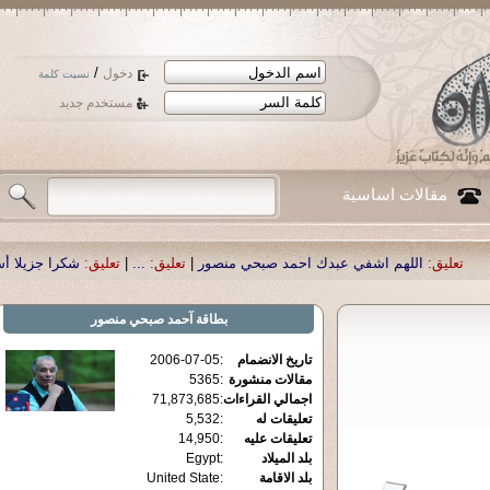
/
دخول
نسيت كلمة
مستخدم جديد
مقالات اساسية
 اشفي عبدك احمد صبحي منصور
|
تعليق:
...
|
تعليق:
شكرا جزيلا أستاذ حمد الحمد .أ
بطاقة
آحمد صبحي منصور
تاريخ الانضمام
:
2006-07-05
مقالات منشورة
:
5365
اجمالي القراءات
:
71,873,685
تعليقات له
:
5,532
تعليقات عليه
:
14,950
بلد الميلاد
:
Egypt
بلد الاقامة
:
United State