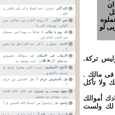
ان
الله أكبر
: اعتدن ا عند الصلا ة أن نكبر قائلي ن
ل
الله...
عملوه
سن اليأس
: أنا زوجة أعانى من متاعب سن
ى لو
اليأس ، ووصلت الى ما...
لك يوم يا ظالم .!
: تفاجأ ت يوما أنني مسجل
في لائحت العام لين ...
الذمة
: يقولو ن : ( فى ذمة الله ) هل هذا يجوز
؟...
الارهاب فى الاسلام
: أود سؤالك بخصوص
ليس تركة.
مصطلح "الإر� �اب" حيث توصف به...
الأخوّة الاسلامية
: عندم ا كنت صغيرا عندي ما
 فى مالك .
يسمى بالشع ور ...
هل الحشيش حرام ؟
: هل الحشي ش حرام
 ولا تأكل
؟...
منهج موسى بن ميمون
: في كتابه دلالة الحائ
دك أموالك
رين ، موسى بن ميمون...
واسع
: هل ( واسع ) من أسماء الله الحسن ى ؟
لك ولست
...
الرسول بمعنى القرآن
: لقد جاء في موضوع