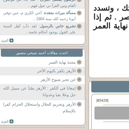
القام وس القرآ ني حول فهم...
تك ، وتسدد
مسألة ميراث معقدة
: أخي الكري م، حين توفي
ر . ثم إذا
أبونا رحمه الله سنة 1964...
هاية العمر
تشريع خاص بالرسول
: لقد دأب أهل السنة
على القول بوجود أحكام خاصة...
احدث مقالات آحمد صبحي منصور
محنة نهاية العمر
الأزهر يكفر باليوم الآخر
عن تجبر شيوخ الأزهر
إمعانا في الكفر : الأزهر يصُدّ عن سبيل الله
جل وعلا بغيا وعدوانا
[85429]
الأزهر وتحريم الحلال واستحلال الحرام كفرا
بالإسلام