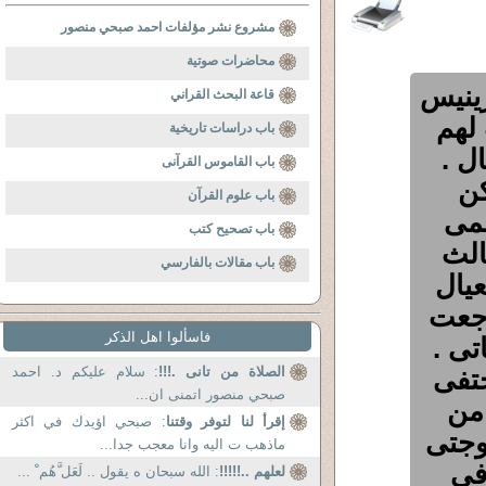
مشروع نشر مؤلفات احمد صبحي منصور
محاضرات صوتية
ينيس
قاعة البحث القراني
 لهم
باب دراسات تاريخية
ل .
باب القاموس القرآنى
كن
باب علوم القرآن
سمى
باب تصحيح كتب
الث
باب مقالات بالفارسي
عيال
اجعت
فاسألوا اهل الذكر
تى .
ختفى
الصلاة من تانى .!!!
: سلام عليكم د. احمد
صبحي منصور اتمنى ان...
 من
إقرأ لنا لتوفر وقتنا
: صبحي اؤيدك في اكثر
وجتى
ماذهب ت اليه وانا معجب جدا...
فى
لعلهم ..!!!!!
: الله سبحان ه يقول .. لَعَل َّهُم ْ ...