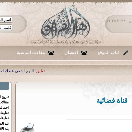
الخميس ٠٦ - أغسطس - ٢٠٢٦ ١١:٣٥
كتاب الموقع
الاتصال
مقالات اساسية
تعليق:
اللهم اشفي عبدك احمد صبحي منصور
|
تاريخ 
قناة فضائية
مقالا
اجمالي
تعليقا
تعليقا
بلد الم
بلد الا