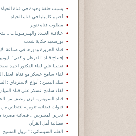
بسبب حلقة وحيدة فى قناة الحياة 
أختهم كاميليا في قناة الحياة
مطلوب قناة تنوير
عـلاقـة الغــدد والهــرمـونـات .. ب
بورسعيد حكاية شعب
قناة الجزيرة ودورها في صناعة الإ
إفتتاح قناة "القرءان و كفى" اليوتيو
تعقيبا علي لقاء الدكتور احمد صبح
لقاء سامح عسكر مع قناة العقل ال
ملك اليمين : أنواع الاسترقاق : 
لقاء سامح عسكر على قناة الميادين 
قناة السويس.. قرن ونصف من الح
قنوات فضائية تنويرية لنتخلص من ثق
تحرير المصريين .. فضائية مصرية 
فضائية أهل القرآن
الفلم السينمائي : " نزول المسيح 