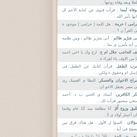
لا وبعد وفاة زوجها...
وفاة أيضا
: قرآت فتوى عن كتابة الأعم ال
نها بأمر الله...
رامى / حرمة
: هل كلمة ( حرامى ) موجود ة
 القرآ ن ؟ ...
ى شرّير ظالم
: أبى شرّير ظالم ، ومن ظلمه
 أنه يأمرن ى بما...
ف الحاجب حلال ام ح
: ارج وك يا اخي احمد
ا من الاوف ياء لقراء ة...
رب الطفل
: قرأت كتابك عن الطفل فى
إسل ام وحقوق ه ولكن...
اع الاخوان والعسكر
: النظا م العسك رى
 مصر يعتقل الاخو ان ...
ر الكافرين
: أستاذ ي الحبي ب د. أحمد
حي منصور قرأت لك...
يق وزوج أُمّ
: أنا مطلقة منذ 12 عام وقتما
ن أعمار أولاد ى 3...
ؤالان
: السؤا ل الأول : هل هناك فرق بين
صفح فى آية...
بغى بغير الحق...
: (قُلْ إِنَّ مَا حَرَّ مَ رَبِّ يَ ...