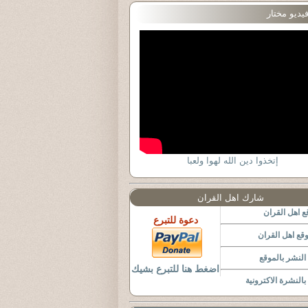
يديو مختار
إتخذوا دين الله لهوا ولعبا
شارك اهل القران
 اهل القران
دعوة للتبرع
قع اهل القران
لنشر بالموقع
اضغط هنا للتبرع بشيك
النشرة الاكترونية