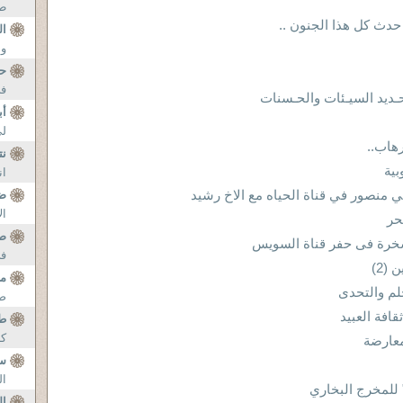
طف
حدث كل هذا الجنون ..
ال
وا
ح
فى
ـتحـديد السيـئات والحـسنات
أب
لى
رهاب..
نت
بية
ان
ي منصور في قناة الحياه مع الاخ رشيد
ض
ال
حر
صر
السخرة فى حفر قناة السويس
فى
(2)
مك
لم والتحدى
صب
افة العبيد
طل
كا
معارضة
س
ال
" للمخرج البخاري
ال