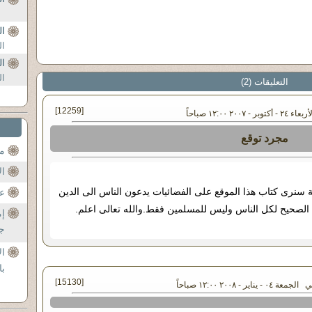
ال
ال
ال
ال
التعليقات (2)
[12259]
- ٢٠٠٧ ١٢:٠٠ صباحاً
مجرد توقع
مح
ال
 سنرى كتاب هذا الموقع على الفضائيات يدعون الناس الى الدين
عن
الصحيح لكل الناس وليس للمسلمين فقط.والله تعالى اعلم.
إم
جل
ال
با
[15130]
٠٤ - يناير - ٢٠٠٨ ١٢:٠٠ صباحاً