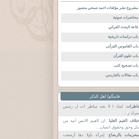
مشروع نشر مؤلفات احمد صبحي منصور
محاضرات صوتية
قاعة البحث القراني
باب دراسات تاريخية
باب القاموس القرآنى
باب علوم القرآن
باب تصحيح كتب
باب مقالات بالفارسي
فاسألوا اهل الذكر
اظرات
: لماذ ا لا نجد مناظر ات ل رئيس
مرك ز ...
تلاف القيم العليا
: ان القيم الانس انيه من
ل وحق وحقوق انسان...
محرمات بالرضاع
: إمرأة بأولا دها أرضعت