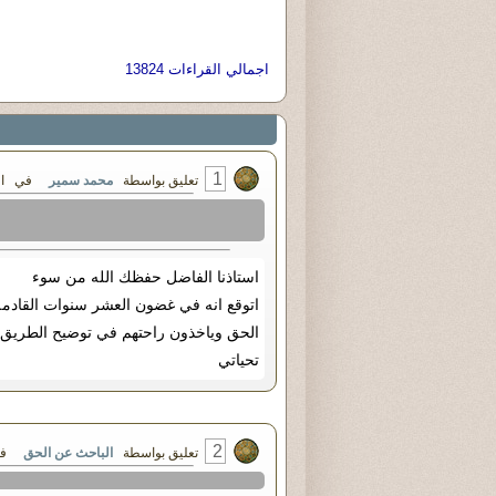
اجمالي القراءات 13824
1
تعليق بواسطة
محمد سمير
في الأربعاء ٢٤ - أكتوبر 
استاذنا الفاضل حفظك الله من سوء
اتوقع انه في غضون العشر سنوات القادمة
الحق وياخذون راحتهم في توضيح الطريق 
تحياتي
2
تعليق بواسطة
الباحث عن الحق
في الجمعة 