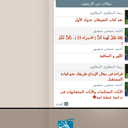
مقالات من الارشيف
رضا البطاوى البطاوى
نقد كتاب الشيطان عدوك الأول
آحمد صبحي منصور
(فَلا تَقُلْ لَهُمَا أُفٍّ ) الاسراء 23 ) ، (أُفٍّ لَكُمْ
)
آحمد صبحي منصور
التّور و الساقية
رضا البطاوى البطاوى
قراءة فى مقال الإبداع طريقك نحو قيادة
المستقبل
آحمد صبحي منصور
الآيات المحكمات والآيات المتشابهات فى
دراسة عملية لمو�