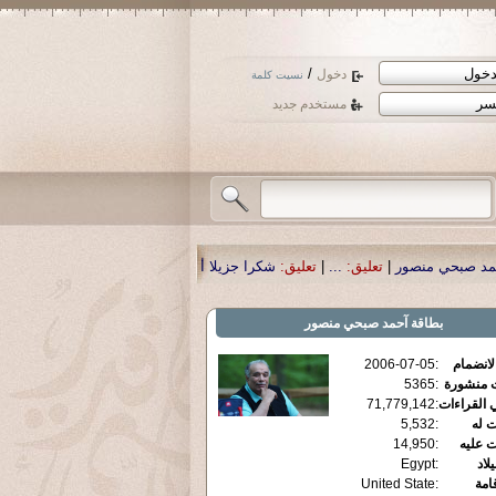
/
دخول
نسيت كلمة
مستخدم جديد
تعليق:
...
|
تعليق:
شكرا جزيلا أستاذ حمد الحمد .أكرمكم الله .
|
تعليق:
نسأل الله تع
بطاقة
آحمد صبحي منصور
الانضمام
:
2006-07-05
ت منشورة
:
5365
 القراءات
:
71,779,142
ت له
:
5,532
ت عليه
:
14,950
يلاد
:
Egypt
قامة
:
United State