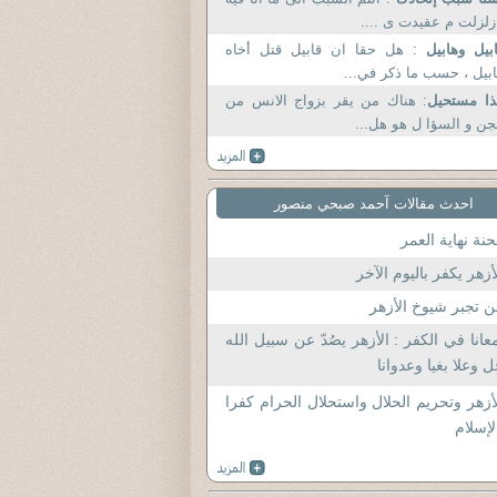
زلزلت م عقيدت ى ....
بيل وهابيل
: هل حقا ان قابيل قتل أخاه
بيل ، حسب ما ذكر في...
ا مستحيل
: هناك من يقر بزواج الانس من
جن و السؤا ل هو هل...
احدث مقالات آحمد صبحي منصور
نة نهاية العمر
أزهر يكفر باليوم الآخر
 تجبر شيوخ الأزهر
عانا في الكفر : الأزهر يصُدّ عن سبيل الله
 وعلا بغيا وعدوانا
أزهر وتحريم الحلال واستحلال الحرام كفرا
لإسلام