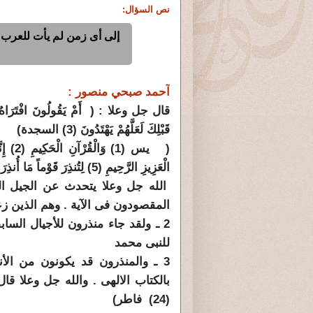
نص السؤال:
إلى أى زمن لم يأت للعرب ن
آحمد صبحي منصور :
قال جل وعلا : ( أَمْ يَقُولُونَ افْتَرَاهُ بَلْ ه
قَبْلِكَ لَعَلَّهُمْ يَهْتَدُونَ (3) السجدة)
الْعَزِيزِ الرَّحِيمِ (5) لِتُنذِرَ قَوْماً مَا أُنذِرَ آبَاؤُهُمْ فَهُمْ غَافِلُونَ (6) يس )
الله جل وعلا يتحدث عن الجيل الم
المقصودون فى الآية . وهم الذين زع
2 ـ ولقد جاء منذرون للأجيال الس
للنبى محمد
3 ـ والمنذرون قد يكونون من الأ
بالكتاب الالهى . والله جل وعلا قال إن كل 
(24) فاطر)