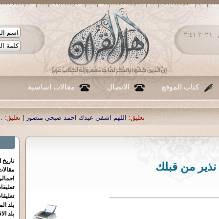
السبت ٠٨ - أغسطس - ٢٠٢٦ ٠٣:٤١
كتاب الموقع
الاتصال
مقالات اساسية
تعليق:
اللهم اشفي عبدك احمد صبحي منصور
|
تعليق:
...
|
تعليق:
شكرا جزيل
تاريخ 
نذير من قبلك
مقالا
اجمالي
تعليقا
تعليقا
بلد الم
بلد الا