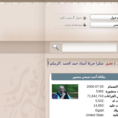
/
دخول
نسيت كلمة
مستخدم جديد
ا أستاذ حمد الحمد .أكرمكم الله .
|
تعليق:
نسأل الله تعالى أن يمن بالشفاء لوالدنا
بطاقة
آحمد صبحي منصور
الانضمام
:
2006-07-05
ت منشورة
:
5365
 القراءات
:
71,842,743
ت له
:
5,532
ت عليه
:
14,950
يلاد
:
Egypt
قامة
:
United State