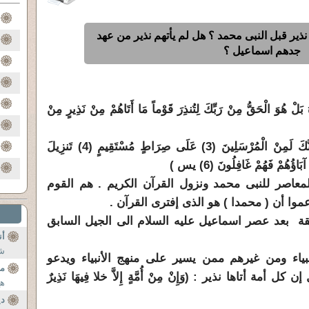
ذير قبل النبى محمد ؟ هل لم يأتهم نذير من عهد
جدهم اسماعيل ؟
ُوَ الْحَقُّ مِنْ رَبِّكَ لِتُنذِرَ قَوْماً مَا أَتَاهُمْ مِنْ نَذِيرٍ مِنْ
( يس (1) وَالْقُرْآنِ الْحَكِيمِ (2) إِنَّكَ لَمِنْ الْمُرْسَلِينَ (3) عَلَى صِرَاطٍ مُسْتَقِيمٍ (4) تَنزِيلَ
عاصر للنبى محمد ونزول القرآن الكريم . هم القوم
موا أن ( محمدا ) هو الذى إفترى القرآن .
ابقة بعد عصر اسماعيل عليه السلام الى الجيل السابق
أن
شى
نبياء ومن غيرهم ممن يسير على منهج الأنبياء ويدعو
من
أمة أتاها نذير : (وَإِنْ مِنْ أُمَّةٍ إِلاَّ خلا فِيهَا نَذِيرٌ
هج
دي