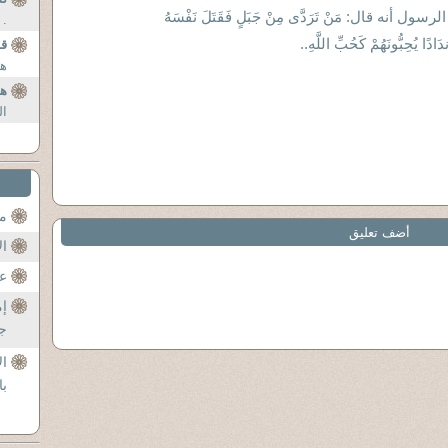
أنه قال: مَنْ تَرَدَّى مِنْ جَبَلٍ فَقَتَلَ نَفْسَهُ
. 
َادًا يُحِبُّونَهُمْ كَحُبِّ اللَّهِ..
قا
ها
هذ
ال
مح
أضف تعليق
ال
عن
إم
جل
ال
با