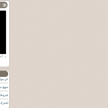
ف
عن موقع
منهج مو
شروط ا
اشترك ب