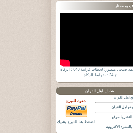
يديو مختار
د. أحمد صبحى منصور: لحظات قرآنية 848 : الزكاة
ج 24 : ضوابط الزكاة
شارك اهل القران
 اهل القران
دعوة للتبرع
قع اهل القران
لنشر بالموقع
اضغط هنا للتبرع بشيك
النشرة الاكترونية