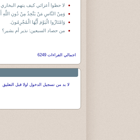
لا حظوا أعزائي كيف يتهم البخاري الرسول 
وَمِنْ النَّاسِ مَنْ يَتَّخِذُ مِنْ دُونِ اللَّهِ أَند
وَامْتَازُوا الْيَوْمَ أَيُّهَا الْمُجْرِمُونَ.
من حصاد السبعين: نذير أم بشير؟
اجمالي القراءات 6249
لا بد من تسجيل الدخول اولا قبل التعليق