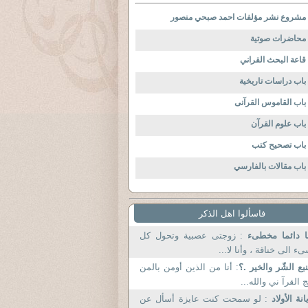
مشروع نشر مؤلفات احمد صبحي منصور
محاضرات صوتية
قاعة البحث القراني
باب دراسات تاريخية
باب القاموس القرآنى
باب علوم القرآن
باب تصحيح كتب
باب مقالات بالفارسي
فاسألوا اهل الذكر
ا دائما مخطىء
: زوجتى عصبية وتحول كل
ء الى خناقة ، وأنا لا...
بع الشّر والخير .؟
: أنا من الذين أومن بالمن
 القرآ ني والله...
انة الأولاد
: لو سمحت كنت عايزة أسأل عن