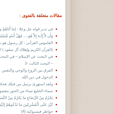
مقالات متعلقة بالفتوى :
فى تدبر قوله جل وعلا : (مَا أَتَاهُمْ مِنْ
وَأَن لاَّ إِلَـهَ إِلاَّ هُوَ..... فَهَلْ أَنتُم مُّسْل
القاموس القرآنى : كل رسول هو نذ
(القرآن الكريم وإهلاك آل سعود ) 
في البحث عن الإسلام – في البحث عن
– البحث الثالث -3
الفرق بين الروح والوحي والنفس
الدخول في دين الله.
ولقد استهزئ برسل من قبلك فحاق ب
سماء الخليع نساء من الحور مقصو
يَحْرُمُ مِنْ الرَّضَاعِ مَا يَحْرُمُ مِنْ النَّس
كَبُرَ عَلَى الْمُشْرِكِينَ مَا تَدْعُوهُمْ إِلَيْهِ ا
خواطر فيسبوكية (4)