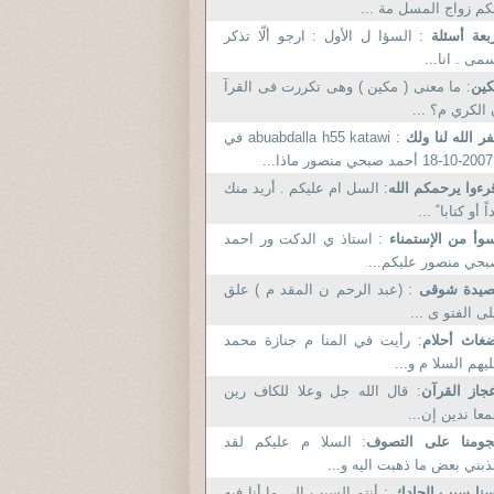
م زواج المسل مة ...
بعة أسئلة
: السؤا ل الأول : ارجو ألّا تذكر
مى . انا...
كين
: ما معنى ( مكين ) وهى تكررت فى القرآ
الكري م؟ ...
ر الله لنا ولك
: abuabdalla h55 katawi في
ا...
رءوا يرحمكم الله
: السل ام عليكم . أريد منك
اً أو كتابا ً ...
وأ من الإستمناء
: استاذ ي الدكت ور احمد
حي منصور عليكم...
صيدة شوقى
: (عبد الرحم ن المقد م ) علق
ى الفتو ى ...
غاث أحلام
: رأيت في المنا م جنازة محمد
يهم السلا م و...
جاز القرآن
: قال الله جل وعلا للكاف رين
معا ندين إن...
جومنا على التصوف
: السلا م عليكم لقد
بني بعض ما ذهبت اليه و...
نا سبب إلحادك
: أنتم السبب الى ما أنا فيه