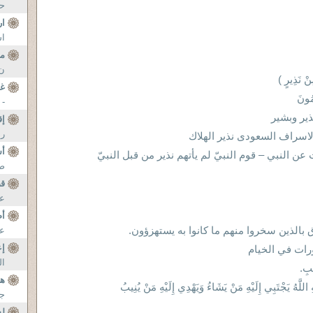
حك
ار
اس
م
ن 
 نَذِيرٍ )
غف
ِمُونَ
- 2007-10-18 أحمد صبحي منصور ماذ
ير وبشير
إق
رد
الاسراف السعودى نذير الهلاك
أس
 النبي – قوم النبيّ لم يأتهم نذير من قبل النبيّ
صب
ق
عل
أض
الذين سخروا منهم ما كانوا به يستهزؤون.
عل
إع
رات في الخيام
ال
َبِ.
ه
للَّهُ يَجْتَبِي إِلَيْهِ مَنْ يَشَاءُ وَيَهْدِي إِلَيْهِ مَنْ يُنِيبُ
جذ
لس