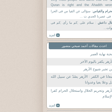
Quran is right and the Ahadith wron
necessaril y .
حرام والقياس
: سؤالى عن القيا س فى الحرا
فى عصرنا الحدي ث ...
تال داعش
: سلام علی ;کم ما رأی ;کم فی
ات...
احدث مقالات آحمد صبحي منصور
نة نهاية العمر
أزهر يكفر باليوم الآخر
 تجبر شيوخ الأزهر
عانا في الكفر : الأزهر يصُدّ عن سبيل الله
 وعلا بغيا وعدوانا
أزهر وتحريم الحلال واستحلال الحرام كفرا
لإسلام