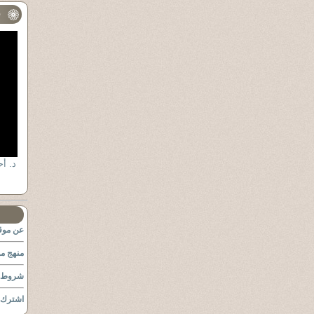
ف
د. أ
عن موقع
منهج مو
شروط ا
اشترك ب