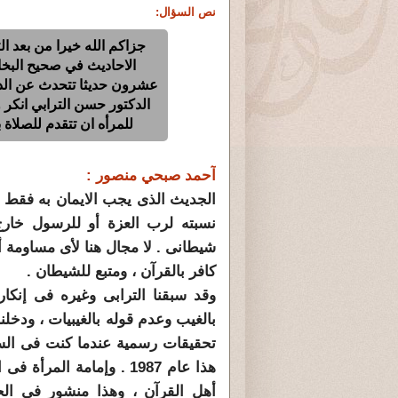
نص السؤال:
جزاكم الله خيرا من بعد ا
الاحاديث في صحيح البخا
عشرون حديثا تتحدث عن الدج
الدكتور حسن الترابي انكر 
للمرأه ان تتقدم للصلاة 
آحمد صبحي منصور :
الجديث الذى يجب الايمان به فقط 
نسبته لرب العزة أو للرسول خار
شيطانى . لا مجال هنا لأى مساومة 
كافر بالقرآن ، ومتبع للشيطان .
وقد سبقنا الترابى وغيره فى إنكار
بالغيب وعدم قوله بالغيبيات ، ودخل
تحقيقات رسمية عندما كنت فى السج
أهل القرآن ، وهذا منشور فى ال