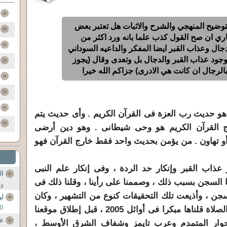
لتوضيح المنهجي والشرح والاثبات هل تعتبر بعض
ري ان صح القول كذب علما بانه ورد اكثر من
ال وعذاب القبر ايضا المفكر والداعيه السوداني
وجود عذاب القبر والدجال بل وتعدى وقال (يجوز
بالرجال ان كانت هي الادرى) جزاكم الله خيرا
هو حديث رب العزة فى القرآن الكريم . وأى حديث يتم
ج القرآن الكريم هو وحى شيطانى . وهو دين أرضى
أو تهاون . من يؤمن بحديث واحد فقط خارج القرآن فهو
 عذاب القبر وإنكار حد الردة ، وفى إنكار علم النبى
ال
نا السجن بسبب ذلك ، وصممنا على رأينا ، وقلنا ذلك فى
وب
ن ، وأذيعت تلك التحقيقات كنوع من التشهير ، وكان
لي
ال
هذا عام 1987 . وإمامة المرأة فى الصلاة قلناها مبكرا فى أوائل 2005 ، قبل إطلاق موقعنا
ع
حوار المتمدم وعرب تايمز وشفاف الشرق الأوسط ،