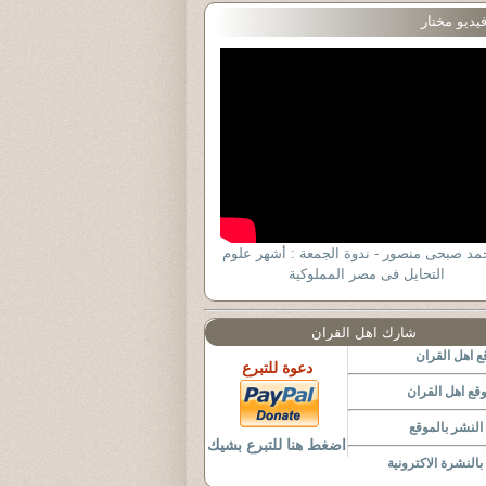
يديو مختار
حمد صبحى منصور - ندوة الجمعة : أشهر علوم
التحايل فى مصر المملوكية
شارك اهل القران
 اهل القران
دعوة للتبرع
قع اهل القران
لنشر بالموقع
اضغط هنا للتبرع بشيك
النشرة الاكترونية