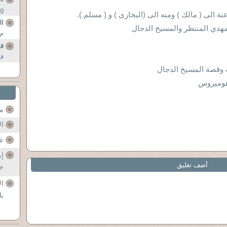
g
 الى ( مالك ) ومنه الى (البخارى ) و ( مسلم ).
..
ال
لمهدي المنتظر والمسيخ الدجال
م 
ق
قو
 وقصة المسيخ الدجال
 هوميروس
مح
ال
عن
إم
أضف تعليق
جل
ال
با