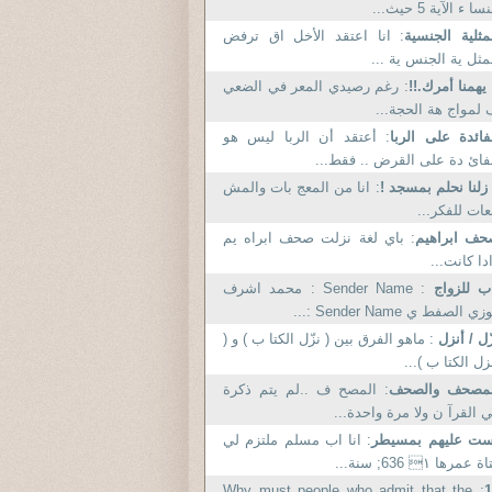
سا ء الآية 5 حيث...
مثلية الجنسية
: انا اعتقد الأخل اق ترفض
مثل ية الجنس ية ...
 يهمنا أمرك.!!
: رغم رصيدي المعر في الضعي
لمواج هة الحجة...
فائدة على الربا
: أعتقد أن الربا ليس هو
فائ دة على القرض .. فقط...
 زلنا نحلم بمسجد !
: انا من المعج بات والمش
ات للفكر...
ف ابراهيم
: باي لغة نزلت صحف ابراه يم
دا كانت...
ب للزواج
: Sender Name : محمد اشرف
ي الصفط ي Sender Name :...
ّل / أنزل
: ماهو الفرق بين ( نزّل الكتا ب ) و (
زل الكتا ب )...
لمصحف والصحف
: المصح ف ..لم يتم ذكرة
 القرآ ن ولا مرة واحدة...
ست عليهم بمسيطر
: انا اب مسلم ملتزم لي
ة عمرها ١ 636; سنة...
: Why must people who admit that the