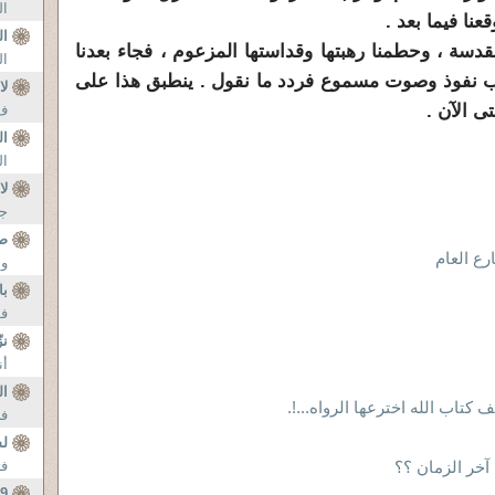
الن
نا فيما بعد .
ال
المقدسة ، وحطمنا رهبتها وقداستها المزعوم ، فجاء بعدنا
ال
 نفوذ وصوت مسموع فردد ما نقول . ينطبق هذا على
لا
ى الآن .
ف 
ال
ال
لا
جع
صح
رع العام
وا
با
فوز
نز
أن
ا
ف كتاب الله اخترعها الرواه...!.
في
ل
خر الزمان ؟؟
فتا
19