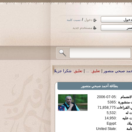
/
دخول
نسيت كلمة
مستخدم جديد
تعليق:
...
|
تعليق:
شكرا جزيلا أستاذ حمد الحمد .أكرمكم الله .
|
تعليق:
نسأل الله ت
بطاقة
آحمد صبحي منصور
الانضمام
:
2006-07-05
ت منشورة
:
5365
 القراءات
:
71,858,775
ت له
:
5,532
ت عليه
:
14,950
يلاد
:
Egypt
قامة
:
United State