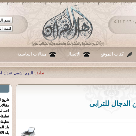
السبت ٠٨ - أغسطس - ٢٠٢٦ ٠٥:٤١
كتاب الموقع
الاتصال
مقالات اساسية
تعليق:
اللهم اشفي عبدك احمد صبحي منصور
|
تاريخ 
 الدجال للترابى
مقالا
اجمالي
تعليقا
تعليقا
بلد الم
بلد الا