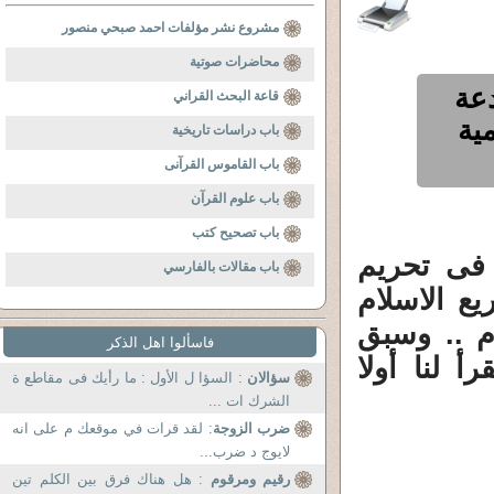
مشروع نشر مؤلفات احمد صبحي منصور
محاضرات صوتية
دعة
قاعة البحث القراني
مية
باب دراسات تاريخية
باب القاموس القرآنى
باب علوم القرآن
باب تصحيح كتب
 فى تحريم
باب مقالات بالفارسي
يع الاسلام
م .. وسبق
فاسألوا اهل الذكر
أ لنا أولا
سؤالان
: السؤا ل الأول : ما رأيك فى مقاطع ة
الشرك ات ...
ضرب الزوجة
: لقد قرات في موقعك م على انه
لايوج د ضرب...
رقيم ومرقوم
: هل هناك فرق بين الكلم تين