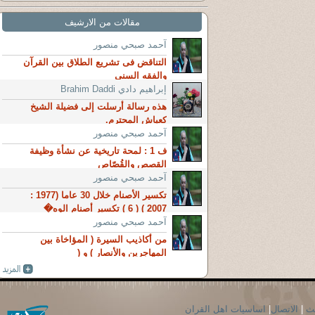
مقالات من الارشيف
آحمد صبحي منصور
التناقض فى تشريع الطلاق بين القرآن
والفقه السني
إبراهيم دادي Brahim Daddi
هذه رسالة أرسلت إلى فضيلة الشيخ
كعباش المحترم.
آحمد صبحي منصور
ف 1 : لمحة تاريخية عن نشأة وظيفة
القصص والقُصّاص
آحمد صبحي منصور
تكسير الأصنام خلال 30 عاما (1977 :
2007 ) ( 6 ) تكسير أصنام الوه�
آحمد صبحي منصور
من أكاذيب السيرة ( المؤاخاة بين
المهاجرين والأنصار ) و (
حث
|
الاتصال
|
اساسيات اهل القران