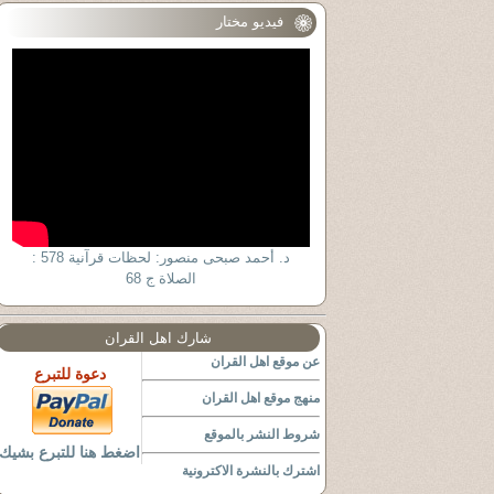
فيديو مختار
د. أحمد صبحى منصور: لحظات قرآنية 578 :
الصلاة ج 68
شارك اهل القران
عن موقع اهل القران
دعوة للتبرع
منهج موقع اهل القران
شروط النشر بالموقع
اضغط هنا للتبرع بشيك
اشترك بالنشرة الاكترونية