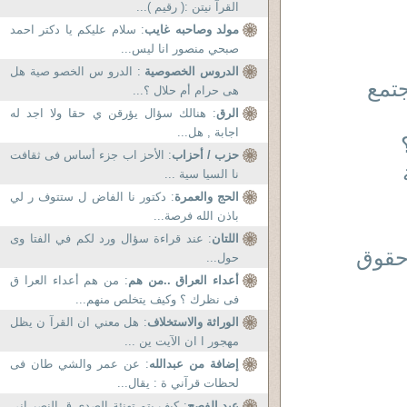
القرآ نيتن :( رقيم )...
مولد وصاحبه غايب
: سلام عليکم يا دکتر احمد
صبحي منصور انا ليس...
الدروس الخصوصية
: الدرو س الخصو صية هل
تمع
هى حرام أم حلال ؟...
الرق
: هنالك سؤال يؤرقن ي حقا ولا اجد له
اجابة , هل...
حزب / أحزاب
: الأحز اب جزء أساس فى ثقافت
نا السيا سية ...
الحج والعمرة
: دكتور نا الفاض ل ستتوف ر لي
باذن الله فرصة...
اللتان
: عند قراءة سؤال ورد لكم في الفتا وى
 حقوق
حول...
أعداء العراق ..من هم
: من هم أعداء العرا ق
فى نظرك ؟ وكيف يتخلص منهم...
الوراثة والاستخلاف
: هل معني ان القرآ ن يظل
مهجور ا ان الآيت ين ...
إضافة من عبدالله
: عن عمر والشي طان فى
لحظات قرآني ة : يقال...
عيد الفصح
: كيف يتم تهنئة الصدي ق النصر اني