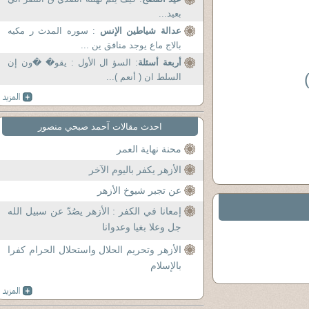
بعيد...
عدالة شياطين الإنس
: سوره المدث ر مكيه
بالاج ماع يوجد منافق ين ...
أربعة أسئلة
: السؤ ال الأول : يقو� �ون إن
السلط ان ( أنعم )...
احدث مقالات آحمد صبحي منصور
محنة نهاية العمر
الأزهر يكفر باليوم الآخر
عن تجبر شيوخ الأزهر
إمعانا في الكفر : الأزهر يصُدّ عن سبيل الله
جل وعلا بغيا وعدوانا
الأزهر وتحريم الحلال واستحلال الحرام كفرا
بالإسلام