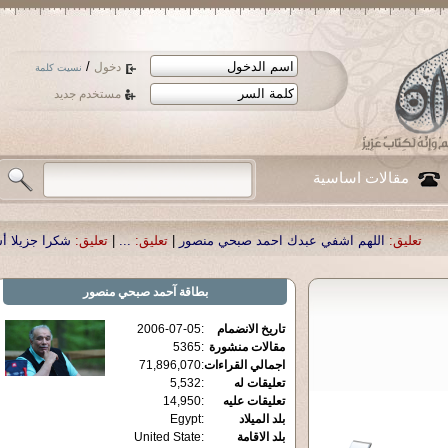
/
دخول
نسيت كلمة
مستخدم جديد
مقالات اساسية
هم اشفي عبدك احمد صبحي منصور
|
تعليق:
...
|
تعليق:
شكرا جزيلا أستاذ حمد الحمد 
بطاقة
آحمد صبحي منصور
تاريخ الانضمام
:
2006-07-05
مقالات منشورة
:
5365
اجمالي القراءات
:
71,896,070
تعليقات له
:
5,532
تعليقات عليه
:
14,950
بلد الميلاد
:
Egypt
بلد الاقامة
:
United State