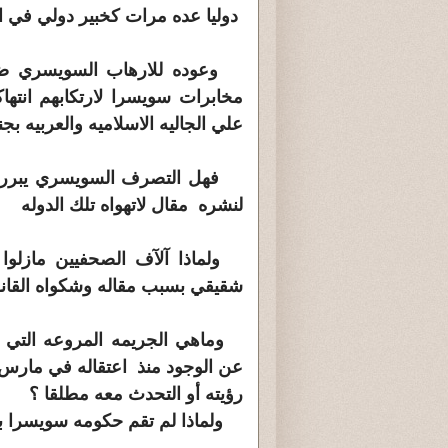
دوليا عده مرات كخبير دولي في او
وعوده للارهاب السويسري ضد 
مخابرات سويسرا لارتكابهم انته
علي الجاليه الاسلاميه والعربيه ب
فهل التصرف السويسري يبرره أ
لنشره
مقال لاتهواه تلك الدوله
ولماذا آلآف الصحفيين مازلوا ا
شقيقي
بسبب مقاله وشكواه القان
وماهي الجريمه المروعه التي ا
عن
رؤيته أو التحدث معه مطلقا ؟
ولماذا لم تقم حكومه سويسرا با