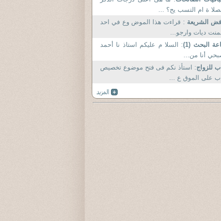
صلا ة ام التسب يح؟ ...
فض الشريعة
: قراءت هذا الموض وع في احد
منت ديات وارجو...
عة البحث (1)
: السلا م عليكم استاذ نا أحمد
حي أنا من...
ب للزواج
: استأذ نكم فى فتح موضوع تخصيص
ب على الموق ع ...