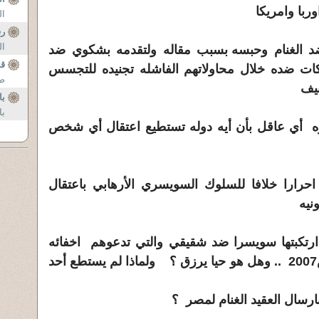
ربا وامريكا
ال
ر
ال
الغنام
وحبسه بسبب مقاله ولتقدمه بشكوي ضد
قا
اكات ضده خلال محاولاتهم الفاشله تجنيده للتجسس
صب
جنيف
با
با
ي عاقل بأن أيه دوله تستطيع اعتقال أي شخص
حرارا خلافا للسلوك السويسري الأرهابي باعتقال
ونيه
رتكبتها سويسرا ضد شقيقي والتي تدعوهم اخفائه
الوجود منذ اعتقاله في مارس2007 .. وهل هو حيا يرزق ؟ ولماذا لم يستطع أحد
رسال العقيد الغنام لمصر ؟