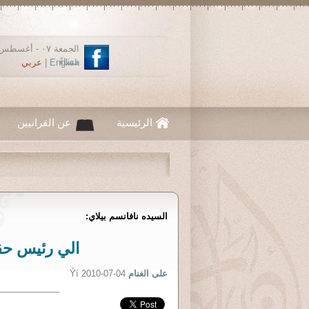
مساءً
English
|
عربي
الرئيسية
عن القرانيين
السيده نافانسم بيلاي:
الي رئيس حقو
على الغنام
Ýí 2010-07-04