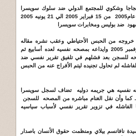
جاجا وشكوي للمجتمع الدولي ضد سلوك سويسرا
للقانون لحبسه احتياطيا عام2005 من 15 فبراير 2005 الي 21 يونيه 2005
هود ضد بوليس ومخابرات سويسرا
خروجه من الحبس الأحتياطي وعقب نشره مقاله
للمره الثانيه في 10 نوفمبر 2005 وايداعه بمصحه نفسيه لعده أسابيع ثم
ه للسجن بعد فشلهم في تلفيق تقرير نفسي ضد
فاشله لم تحاول تجنيده ليتم الأفراج عنه من الحبس
ه نفسيه هي جريمه دوليه تضاف لسجل سويسرا
. كما وأن نقل الغنام مباشره من المصحه للسجن
الفاشله في تزوير تقرير نفسي لأسباب سياسيه
يدة نافانسم بيلاي ومنظمت حقوق الأنسان باصدار