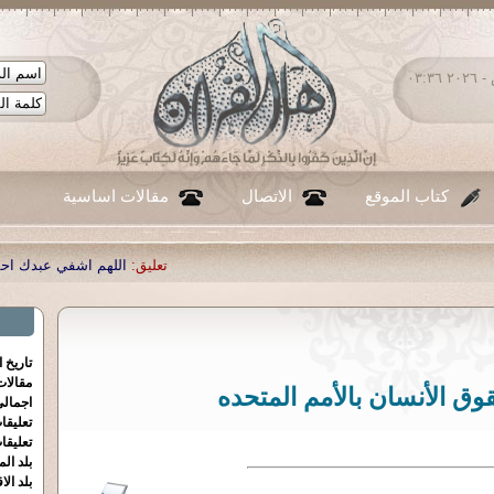
الجمعة ٠٧ - أغسطس - ٢٠٢٦ ٠٣:٣٦
كتاب الموقع
الاتصال
مقالات اساسية
تعليق:
اللهم اشفي عبدك احمد صبحي منصور
|
تعليق:
تاريخ 
مقالا
ق الأنسان بالأمم المتحده
اجمالي
تعليقا
تعليقا
بلد الم
بلد الا