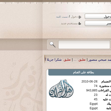
/
دخول
نسيت كلمة
مستخدم جديد
...
|
تعليق:
شكرا جزيلا أستاذ حمد الحمد .أكرمكم الله .
|
تعليق:
نسأل الله تعالى أ
بطاقة
على الغنام
الانضمام
:
2010-06-28
ت منشورة
:
74
 القراءات
:
943,885
ت له
:
23
ت عليه
:
45
يلاد
:
Egypt
قامة
:
Egypt