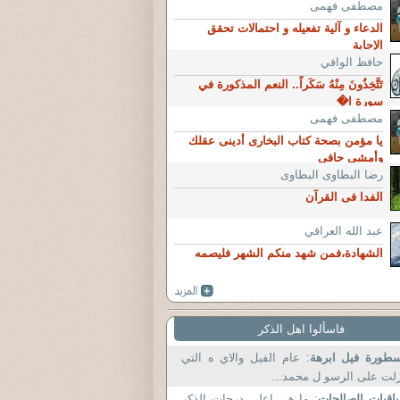
مصطفى فهمى
الدعاء و آلية تفعيله و احتمالات تحقق
الإجابة
حافظ الوافي
تَتَّخِذُونَ مِنْهُ سَكَراً.. النعم المذكورة في
سورة ا�
مصطفى فهمى
يا مؤمن بصحة كتاب البخارى أدينى عقلك
وأمشى حافى
رضا البطاوى البطاوى
الفدا فى القرآن
عبد الله العراقي
الشهادة،فمن شهد منكم الشهر فليصمه
فاسألوا اهل الذكر
طورة فيل ابرهة
: عام الفيل والاي ه التي
لت على الرسو ل محمد...
باقيات الصالحات
: ما هى اعلى درجات الذكر