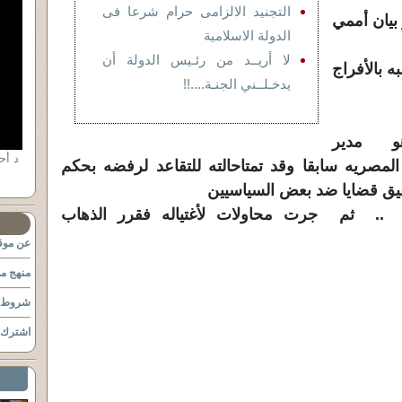
التجنيد الالزامى حرام شرعا فى
أممي
الدولة الاسلامية
لا أريــد من رئـيس الدولة أن
فراج
يدخـلــني الجنـة....!!
و مدير
 المصريه سابقا وقد تمت
احالته للتقاعد لرفضه بحكم
يق قضايا ضد بعض السياسيين
ء .. ثم جرت محاولات لأغتياله فقرر الذهاب
عن موقع
منهج مو
شروط ا
اشترك ب