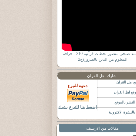
د أحمد صبحى منصور لحظات قرآنية 210 : خرافة
المعلوم من الدين بالضرورةج2
شارك اهل القران
 اهل القران
دعوة للتبرع
قع اهل القران
لنشر بالموقع
اضغط هنا للتبرع بشيك
النشرة الاكترونية
مقالات من الارشيف