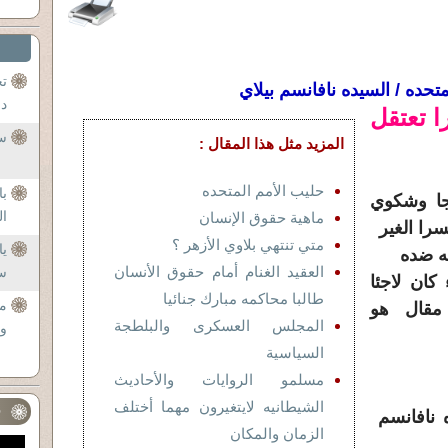
تح
تحده / السيده نافانسم بيلاي
د.
 تعتقل
س
المزيد مثل هذا المقال :
حليب الأمم المتحده
با
اجا وشكوي
ال
ماهية حقوق الإنسان
را الغير
متي تنتهي بلاوي الأزهر ؟
ي
ه
العقيد الغنام أمام حقوق الأنسان
س
ان لاجئا
طالبا محاكمه مبارك جنائيا
م
مقال هو
المجلس العسكرى والبلطجة
وب
السياسية
مسلمو الروايات والأحاديث
الشيطانيه لايتغيرون مهما أختلف
ف
 نافانسم
الزمان والمكان