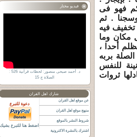
فيديو مختار
كم فهو فى
وسجنا . ثم
ا تخفيف فيه
 مكان وما
ظلم أحدا ،
الصلة بربه
نة للنفس
د. أحمد صبحى منصور: لحظات قرآنية 526 :
دلها ثروات
الصلاة ج 15
شارك اهل القران
عن موقع اهل القران
دعوة للتبرع
منهج موقع اهل القران
شروط النشر بالموقع
اضغط هنا للتبرع بشيك
اشترك بالنشرة الاكترونية