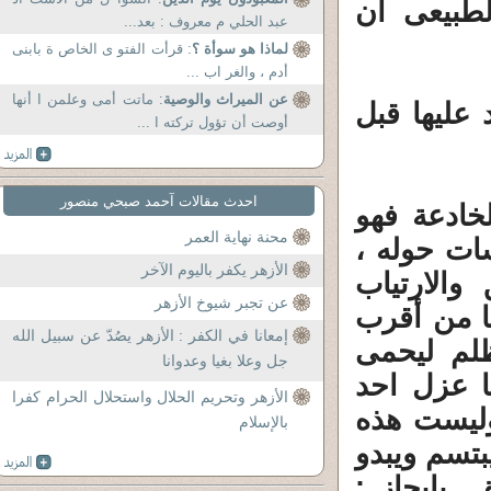
طبيعى أن
عبد الحلي م معروف : بعد...
لماذا هو سوأة ؟
: قرأت الفتو ى الخاص ة بابنى
أدم ، والغر اب ...
عن الميراث والوصية
: ماتت أمى وعلمن ا أنها
 عليها قبل
أوصت أن تؤول تركته ا ...
احدث مقالات آحمد صبحي منصور
خادعة فهو
محنة نهاية العمر
ت حوله ،
الأزهر يكفر باليوم الآخر
الارتياب
عن تجبر شيوخ الأزهر
ها من أقرب
إمعانا في الكفر : الأزهر يصُدّ عن سبيل الله
ظلم ليحمى
جل وعلا بغيا وعدوانا
ا عزل احد
الأزهر وتحريم الحلال واستحلال الحرام كفرا
وليست هذه
بالإسلام
بتسم ويبدو
. بإيجاز :