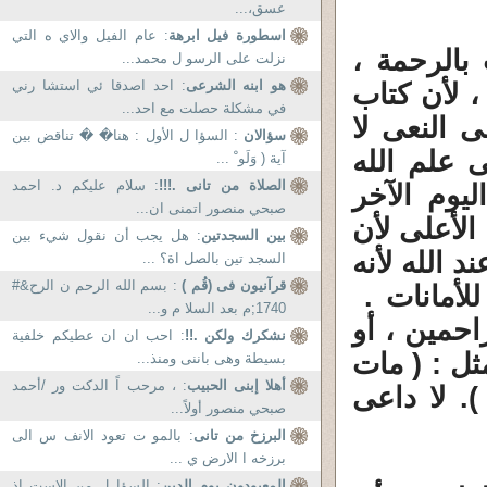
عسق،...
اسطورة فيل ابرهة
: عام الفيل والاي ه التي
بالرحمة ،
نزلت على الرسو ل محمد...
هو ابنه الشرعى
: احد اصدقا ئي استشا رني
، لأن كتاب
في مشكلة حصلت مع احد...
ى النعى لا
سؤالان
: السؤا ل الأول : هنا� � تناقض بين
 علم الله
آية ( وَلَو ْ ...
الصلاة من تانى .!!!
: سلام عليكم د. احمد
يوم الآخر
صبحي منصور اتمنى ان...
الأعلى لأن
بين السجدتين
: هل يجب أن نقول شيء بين
 الله لأنه
السجد تين بالصل اة؟ ...
قرآنيون فى (قُم )
: بسم الله الرحم ن الرح&#
لأمانات .
1740;م بعد السلا م و...
احمين ، أو
نشكرك ولكن .!!
: احب ان ان عطيكم خلفية
ثل : ( مات
بسيطة وهى باننى ومنذ...
أهلا إبنى الحبيب
: ، مرحب اً الدكت ور /أحمد
). لا داعى
صبحي منصور أولاً...
البرزخ من تانى
: بالمو ت تعود الانف س الى
برزخه ا الارض ي ...
المعبودون يوم الدين
: السؤا ل من الاست اذ