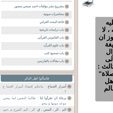
مشروع نشر مؤلفات احمد صبحي منصور
محاضرات صوتية
يه
قاعة البحث القراني
، لا
باب دراسات تاريخية
وز ان
باب القاموس القرآنى
يغة
باب علوم القرآن
ال
باب تصحيح كتب
لى
باب مقالات بالفارسي
الث :
لاة"
فاسألوا اهل الذكر
هل
الم
أسرار الجماع
: ماحكم إفشاء أسرار الجما ع
؟...
برجاء ان تقرأوا لنا
: طالما النفس لما بيحين
موعد موتها و بيجو...
الم . الر ، المص . ق
: الر ، الم، المرح م ،حم،