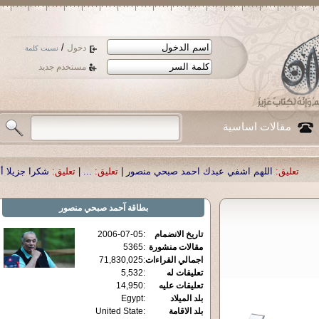
/
دخول
نسيت كلمة
مستخدم جديد
مقالات اساسية
 اشفي عبدك احمد صبحي منصور
|
تعليق:
...
|
تعليق:
شكرا جزيلا أستاذ حمد الحمد .أ
بطاقة
آحمد صبحي منصور
تاريخ الانضمام
:
2006-07-05
مقالات منشورة
:
5365
اجمالي القراءات
:
71,830,025
تعليقات له
:
5,532
تعليقات عليه
:
14,950
بلد الميلاد
:
Egypt
بلد الاقامة
:
United State