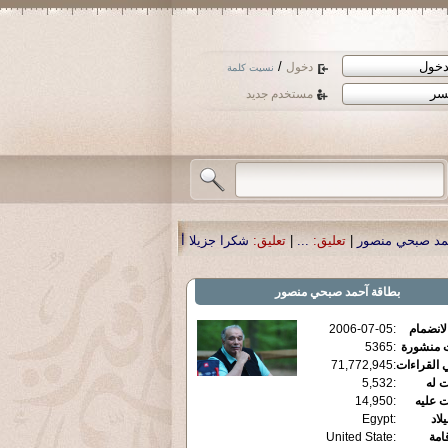
/
دخول
نسيت كلمة
مستخدم جديد
عليق:
...
|
تعليق:
شكرا جزيلا أستاذ حمد الحمد .أكرمكم الله .
|
تعليق:
نسأل الله تع
بطاقة
آحمد صبحي منصور
الانضمام
:
2006-07-05
ت منشورة
:
5365
 القراءات
:
71,772,945
ت له
:
5,532
ت عليه
:
14,950
يلاد
:
Egypt
قامة
:
United State