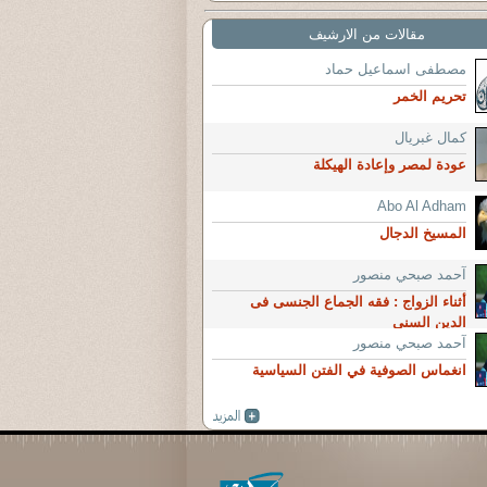
مقالات من الارشيف
مصطفى اسماعيل حماد
تحريم الخمر
كمال غبريال
عودة لمصر وإعادة الهيكلة
Abo Al Adham
المسيخ الدجال
آحمد صبحي منصور
أثناء الزواج : فقه الجماع الجنسى فى
الدين السنى
آحمد صبحي منصور
انغماس الصوفية في الفتن السياسية