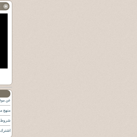
ف
عن موقع
منهج مو
شروط ا
اشترك ب