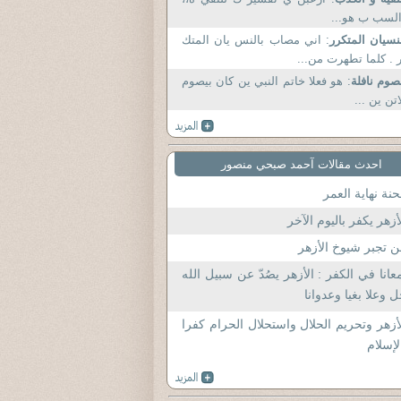
لسب ب هو...
نسيان المتكرر
: اني مصاب بالنس يان المتك
 . كلما تطهرت من...
صوم نافلة
: هو فعلا خاتم النبي ين كان بيصوم
اتن ين ...
احدث مقالات آحمد صبحي منصور
نة نهاية العمر
أزهر يكفر باليوم الآخر
 تجبر شيوخ الأزهر
عانا في الكفر : الأزهر يصُدّ عن سبيل الله
 وعلا بغيا وعدوانا
أزهر وتحريم الحلال واستحلال الحرام كفرا
لإسلام