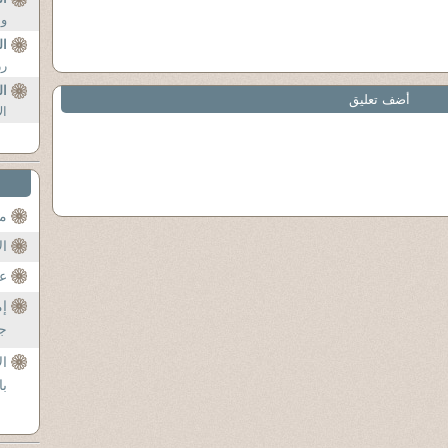
وا
ال
رر
ال
أضف تعليق
ال
مح
ال
عن
إم
جل
ال
با