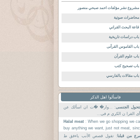
مشروع نشر مؤلفات احمد صبحي منصور
محاضرات صوتية
قاعة البحث القراني
باب دراسات تاريخية
باب القاموس القرآنى
باب علوم القرآن
باب تصحيح كتب
باب مقالات بالفارسي
فاسألوا اهل الذكر
تحول الجنسى
: ...وار� �ت ان اسألك عن
ى القرا ن الكري م فى...
Halal meat
: When we go shopping we c
buy anything we want, just not meat, sin
my wife and all her.
ع من قبلنا
: تقول قصص الأنب ياءفق ط