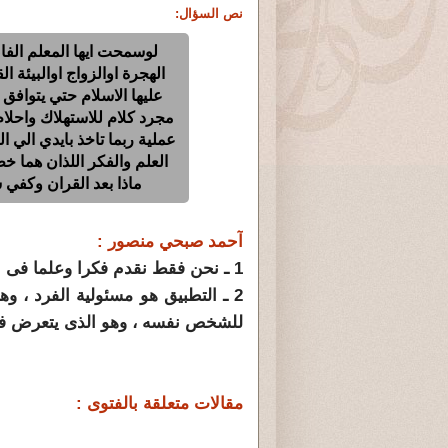
نص السؤال:
لوسمحت ايها المعلم الف
الهجرة اوالزواج اوالبيئة 
عليها الاسلام حتي يتوافق 
مجرد كلام للاستهلاك واحلام 
عملية ربما تاخذ بايدي الي 
العلم والفكر اللذان هما خ
ماذا بعد القران وكفي 
آحمد صبحي منصور :
1 ـ نحن فقط نقدم فكرا وعلما فى الهداية بالقرآن الكريم .
2 ـ التطبيق هو مسئولية الفرد ،
للشخص نفسه ، وهو الذى يتعرض فى 
مقالات متعلقة بالفتوى :