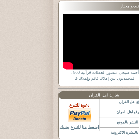
يديو مختار
أحمد صبحى منصور: لحظات قرآنية 960 :
المحمديون بين إهلاك قائم وإهلاك قا
شارك اهل القران
 اهل القران
دعوة للتبرع
قع اهل القران
لنشر بالموقع
اضغط هنا للتبرع بشيك
النشرة الاكترونية