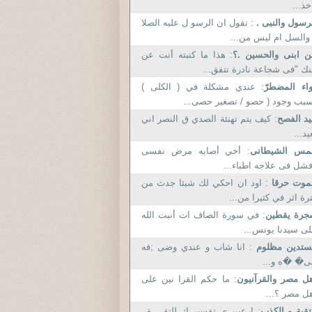
خذ...
رسول والنبى .
: تقول ان الرسو ل عليه الصلا
والسل ام ليس من...
 ابنى والحسين .؟
: هذا ما كتبته أنت عن
نك "فى شجاعة نادرة تتفق...
اء المضطرّ
: عندي مشكلة في ( الكلى )
بب وجود ( حصو / تصغير حصى...
د الفصح
: كيف يتم تهنئة الصدي ق النصر اني
يد...
لمس الشيطانى
: أخي أصابه مرض نفسى
شل فى علاجه اطباء...
لموت حرقا
: اود ان احكي لك شيئا جدث من
رة اثر في كثيرا من...
جرة يقطين
: في سورة الصاف ات أنبت الله
ى سيدنا يونس...
ستدين مظلوم
: انا شاب و عندي وضی ;فە
ی� �ە و...
ل مصر والقرآنيون
: ما حكم القرا نين على
ل مصر ؟...
تقية و الكذب
: ارعبن ي تفسير ك للتقي ة،،