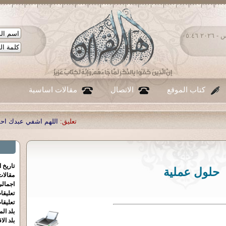
الخميس ٠٦ - أغسطس - ٢٠٢٦ ٠٥:٤٦
كتاب الموقع
الاتصال
مقالات اساسية
تعليق:
اللهم اشفي عبدك احمد صبحي منصور
|
ت
تاريخ 
حلول عملية
مقالا
اجمالي
تعليقا
تعليقا
بلد الم
بلد الا