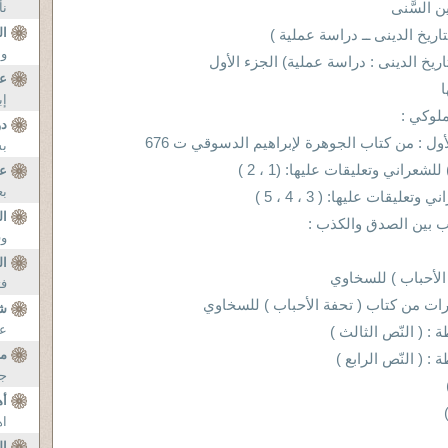
 السًّنى
نأ
ال
ريخ الدينى ــ دراسة عملية )
و 
خ الدينى : دراسة عملية) الجزء الأول
عن
ا
إب
ملوكي :
دو
 : من كتاب الجوهرة لإبراهيم الدسوقي ت 676
بس
اني وتعليقات عليها: (1 ، 2 )
عي
بع
قات عليها: ( 3 ، 4 ، 5 )
ا
ب بين الصدق والكذب :
وف
ا
الأحباب ) للسخاوي
فت
رات من كتاب ( تحفة الأحباب ) للسخاوي
ش
عل
: ( النّص الثالث )
م
 ( النّص الرابع )
ج
أه
اه
ال