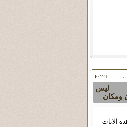
[77568]
- فبراير - ٢٠١٥
ليس
ن ومكان
ذه الايات