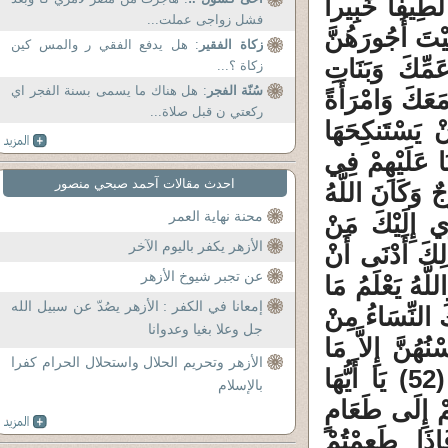
لَطِيفاً خَبِيراً
فشل زواجى عملت...
آتَيْتَ أُجُورَهُنَّ
زكاة الفقير
: هل يدفع الفقي ر والمس كين
َمِّكَ وَبَنَاتِ
زكاة ؟...
سُنّة الفجر
: هل هناك ما يسمى بسنة الفجر اي
َعَكَ وَامْرَأَةً
ركعتي ن قبل صلاة...
نْ يَسْتَنكِحَهَا
ا عَلَيْهِمْ فِي
احدث مقالات آحمد صبحي منصور
جٌ وَكَانَ اللَّهُ
محنة نهاية العمر
تُؤْوِي إِلَيْكَ مَنْ
الأزهر يكفر باليوم الآخر
ِكَ أَدْنَى أَنْ
عن تجبر شيوخ الأزهر
اللَّهُ يَعْلَمُ مَا
إمعانا في الكفر : الأزهر يصُدّ عن سبيل الله
حَلِيماً (51) لا يَحِلُّ لَكَ النِّسَاءُ مِنْ
جل وعلا بغيا وعدوانا
ُهُنَّ إِلاَّ مَا
الأزهر وتحريم الحلال واستحلال الحرام كفرا
مَلَكَتْ يَمِينُكَ وَكَانَ اللَّهُ عَلَى كُلِّ شَيْءٍ رَقِيباً (52) يَا أَيُّهَا
بالإسلام
كُمْ إِلَى طَعَامٍ
إِذَا طَعِمْتُمْ