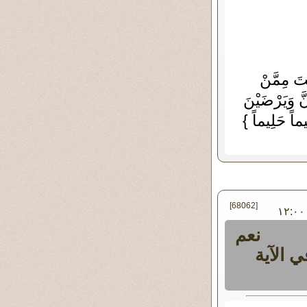
تَ مِمَّنْ
نَّ وَيَرْضَيْنَ
ِيماً حَلِيماً }
[68062]
في الأربعاء ٠١ - أغسطس - ٢٠١٢ ١٢:٠٠
نعم
الآية