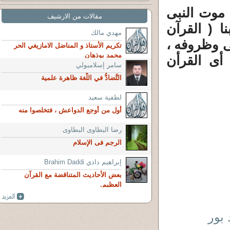
 موت النبى
مقالات من الارشيف
ا ( القرآن
مهدي مالك
ى وظروفه ،
تكريم الأستاذ و المناضل الامازيغي الحر
محمد بوذهان
أى القرأن
سامر إسلامبولي
التَّضادُّ في اللُّغة ظاهرة علمية
لطفية سعيد
أول من أوجع الدواعش ، فتخلصوا منه
رضا البطاوى البطاوى
الرجم فى الإسلام
إبراهيم دادي Brahim Daddi
بعض الأحاديث المتناقضة مع القرآن
العظيم.
 بور