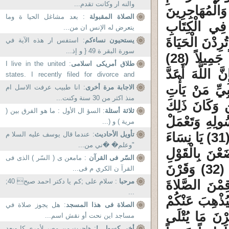
والنه ار وكانت تقدم...
َالْمُهَاجِرِينَ
الصلاة المقبولة
: بعد مشاغل الحيا ة وما
َ فِي الْكِتَابِ
يتعرض له الإنس ان من...
 تُرِدْنَ الْحَيَاةَ
يستحيون نساءكم
: استفس ار هذه الآية في
سورة البقر ة 49 { و إذ...
الدُّنْيَا وَزِينَتَهَا فَتَعَالَيْنَ أُمَتِّعْكُنَّ وَأُسَرِّحْكُنَّ سَرَاحاً جَمِيلاً (28)
طلاق أمريكى اسلامى
: I live in the united
ّ اللَّهَ أَعَدَّ
states. I recently filed for divorce and
according to my lawyer I will...
(29) يَا نِسَاءَ النَّبِيِّ مَنْ يَأْتِ
الاجابة مرة أخرى
: انا طبيب عرفت الاسل ام
منذ اكثر من 30 سنة وكنت...
نِ وَكَانَ ذَلِكَ
ثلاثة أسئلة
: السؤ ال الأول : ما هو الفرق بين (
هِ وَرَسُولِهِ وَتَعْمَلْ
مرية ) و (...
صَالِحاً نُؤْتِهَا أَجْرَهَا مَرَّتَيْنِ وَأَعْتَدْنَا لَهَا رِزْقاً كَرِيماً (31) يَا نِسَاءَ
تأويل الأحاديث
: عندما قال يوسف عليه السلا م
"وعلم� �ني من...
ضَعْنَ بِالْقَوْلِ
السّر فى القرآن
: مامعن ى ( السّر ) الذى فى
فَيَطْمَعَ الَّذِي فِي قَلْبِهِ مَرَضٌ وَقُلْنَ قَوْلاً مَعْرُوفاً (32) وَقَرْنَ
القرآ ن الكري م فى...
َقِمْنَ الصَّلاةَ
مرحبا
: سلام علی ;کم یا دکتر احمد صبح 40;
...
ِيُذْهِبَ عَنْكُمْ
الصلاة فى هذا المسجد
: هل يجوز صلاة في
َيُطَهِّرَكُمْ تَطْهِيراً (33) وَاذْكُرْنَ مَا يُتْلَى
مساجد اين نحت أو نقش اسم...
أخى كسول .!
: هاجرت من مصر لأمري كا وبعد