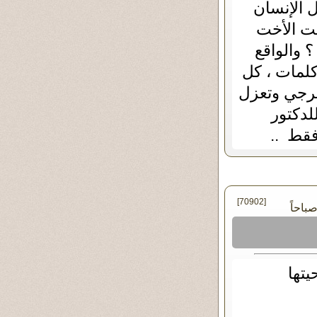
ل الإنسان
لت الأخت
والواقع
كلمات ، كل
"ترجي وتعزل
للدكتور
فقط ..
[70902]
يتها