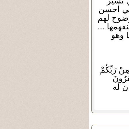
ي تشير
وهي أحسن
وضوح لهم
همها ...
 وهو
نْ رَبِّكُمْ
عُرُونَ
ن له