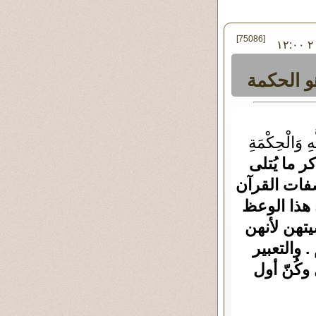
[75086]
في الأربعاء ٠٩ - يوليو - ٢٠١٤ ١٢:٠٠
هو الحكمة
ِ وَالْحِكْمَةِ
 ما يُتلى
صفات القرآن
 هذا الوعظ
يتهن لأنهن
 والتعبير
وكُنّ أول