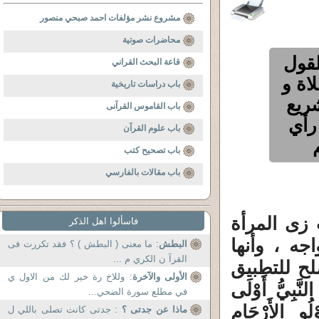
مشروع نشر مؤلفات احمد صبحي منصور
محاضرات صوتية
لقول
قاعة البحث القراني
اة و
باب دراسات تاريخية
ريع
باب القاموس القرآنى
رأي
باب علوم القرآن
باب تصحيح كتب
باب مقالات بالفارسي
زى المرأة
فاسألوا اهل الذكر
جه ، وأنها
البطش
: ما معنى ( البطش ) ؟ فقد تكررت فى
القرآ ن الكري م ...
لح للتطبيق
الأولى والآخرة
: وللاخ رة خير لك من الاول ي
النَّبِيُّ أَوْلَى
في مطلع سورة الضحي...
ْلُو الأَرْحَامِ
ماذا عن جدتى ؟
: جدتى كانت تصلى باللي ل