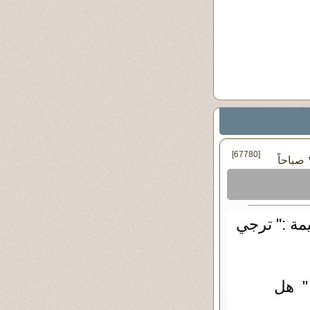
[67780]
مة :" ترجي
" هل