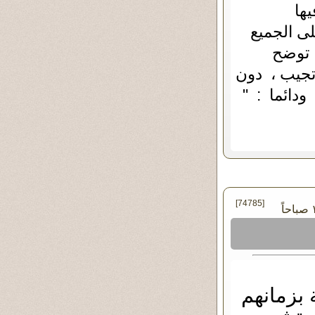
ها
ى الجميع
 توضح
وتجيب ، دون
ودائما : "
[74785]
 بزمانهم