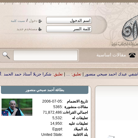
/
دخول
نسيت كلمة
مستخدم جديد
مقالات اساسية
عليق:
...
|
تعليق:
شكرا جزيلا أستاذ حمد الحمد .أكرمكم الله .
|
تعليق:
نسأل الله تعا
بطاقة
آحمد صبحي منصور
تاريخ الانضمام
:
2006-07-05
مقالات منشورة
:
5365
اجمالي القراءات
:
71,872,486
تعليقات له
:
5,532
تعليقات عليه
:
14,950
بلد الميلاد
:
Egypt
بلد الاقامة
:
United State