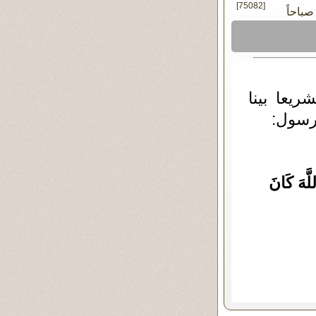
[75082]
ريعا بينا
رسول:
لَّهَ كَانَ