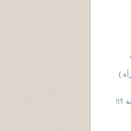
أة )
ة ؟!!