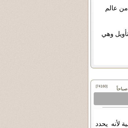
من عالم
تأويل وهي
[74160]
ة لأنه يحدد