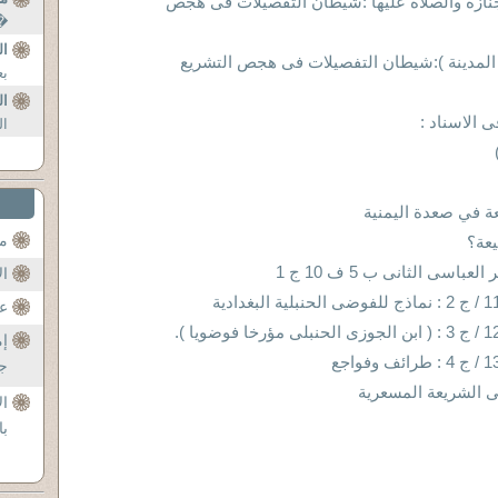
نازة والصلاة عليها :شيطان التفصيلات فى هجص
�ُ
ا
لمدينة ):شيطان التفصيلات فى هجص التشريع
ب
ال
 الاسناد :
ال
ة في صعدة اليمنية
مح
يعة؟
سى الثانى ب 5 ف 10 ج 1
ال
عن
إم
جل
ال
با