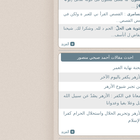
ؤٌ ...
لسامرى
: القصص القرأ ني للعبر ة ولكن في
عض القصص...
توبة هى الحلّ
: الحم د لله, وشكرا لك, شيخنا
فاض ل أتأسف...
احدث مقالات آحمد صبحي منصور
نة نهاية العمر
أزهر يكفر باليوم الآخر
 تجبر شيوخ الأزهر
عانا في الكفر : الأزهر يصُدّ عن سبيل الله
 وعلا بغيا وعدوانا
أزهر وتحريم الحلال واستحلال الحرام كفرا
لإسلام