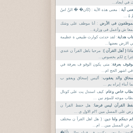
 في ايجاد...
نى آية
: معنى هذه الآية : (كَان� � النَّ اسُ
َّ ةً ...
لموظفون فى الأرض
: أنا موظف على وشك
معا ش وأعمل فى وزارة...
اب هداية
: لقد حدثت كوارث طبيعي ة عظيمة
 الارض بعضها...
اذا ( أهل القرآن )
: مرحبا باهل القرآ ن عندي
ترا ح لكم بخصوص...
وقوف بعرفة
: متى يكون الوقو ف بعرفة في
قي اشهر الحج ام...
حاق والد يعقوب
: أليس إسحاق ويعقو ب
ا أبناء إبراه يم ...
طاب خاص وعام
: كيف استدل يت على كونال
اب موجه للمؤم نين ...
فظ القرآن ليس فرضا
: هل حفظ القرأ ن
ض على المسل مين ؟ام الاول ى ...
م دينكم ولنا دين
: ( هل اهل القرآ ن مختلف
 عن المسل مين... ام...
كنون
: ما معنى مكنون فى قوله تعالى (لُؤْ�