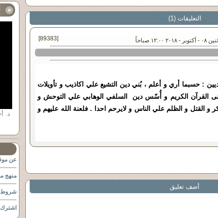
ف
التعليقات (1)
[89383]
 ١٢:٠٠ صباحاً
 : حسبما أري و أعلم ، بُني دين التشيع علي اکاذيب و تأويلات
انى القرآن الکريم و أُسّس دين السلفي الوهابي علي التوحش و
ر و القتل و الظلم علي الناس و لايرحم احدا . فلعنة الله عليهم و
عن موقع
منهج مو
أضف تعليق
شروط ا
اشترك ب