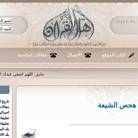
الإثنين ١٠ - أغسطس - ٢٠٢٦ ٠٣:٤٥
كتاب الموقع
الاتصال
مقالات اساسية
تعليق:
اللهم اشفي عبدك احمد صبحي منصور
تاريخ 
هجص الشيعة
مقالا
اجمالي
تعليقا
تعليقا
بلد الم
بلد الا