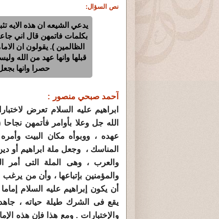
نص السؤال:
يدعي الشيعه ان هذه الايه تثبت
بكلمات فاتمهن قال اني جاعل
الظالمين ). يقولون ان الاما
قبلها وانها عهد من الله ولي
حصرا وانها بجعل
آحمد صبحي منصور :
عهده ، ووبوأه مكان البيت وأمره 
المناسك ، وجعل ملة ابراهيم أو دين
والعرب ، وهى الملة التى أمر الل
والمؤمنين بإتباعها ، وأن من يرغب
أن يكون إبراهيم عليه السلام إمام
يقع فى الشرك طيلة حياته ، جاهد 
والإختبارات . ومع هذا فإن هذه الإما