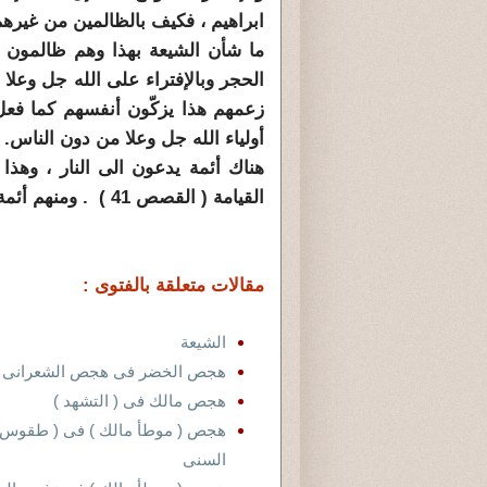
ابراهيم ، فكيف بالظالمين من غيرهم
ما شأن الشيعة بهذا وهم ظالمون ،
الحجر وبالإفتراء على الله جل وعلا
زعمهم هذا يزكّون أنفسهم كما فعل
أولياء الله جل وعلا من دون الناس.
هناك أئمة يدعون الى النار ، وهذ
القيامة ( القصص 41 ) . ومنهم أئمة المحمديين الشيعة والسنة والصوفية .
مقالات متعلقة بالفتوى :
الشيعة
هجص الخضر فى هجص الشعرانى (898 – 973 ) ب3 ف 
هجص مالك فى ( التشهد )
هجص ( موطأ مالك ) فى ( طقوس 
السنى