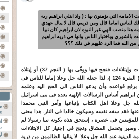
 الامامه التي يؤمنون بها : ( واذ ابتلي ابراهيم ربه
ك للناس اماما قال ومن ذريتي قال لا ينال عهدي
مه هنا منصب الهي غير النبوه لان ابراهيم كان نبيا
ست بالشوري وباختيار الناس وانها في ذريه ابراهيم
 من الله فما الرد عليهم في ذلك ؟؟؟
ابراهيم عليه السلام تعرض لاختبارات وإبتلاءات فنجح فيها ووفّى بها ( النجم 37) أو إبتلاه
الله جل وعلا بأوامر فأتمهن نجاحا ( البقرة 124 )، لذا جعله الله جل وعلا إماما للناس فى
برفع قواعده وأن يدعو الناس الى الحج اليه وعلمه
 ابراهيم أساس الرسالات الإلهية بعده فى بنى اسرائيل
ه جل وعلا اهل الكتاب بإتباعها وأمر النبى محمدا
ص
 عنها فقد سفه نفسه وسيكون خالدا فى النار. هذا معنى
 ...
ا للمؤمنين فى عصره ، إستحق هذه بكونه نبيا رسولا لم
إي
يؤ
وصبر وتحمل المشاق ونجح فى إجتياز كل الابتلاءات
أر
مة الدينية عند الله جل وعلا لا ينالها الظالمون من ذرية