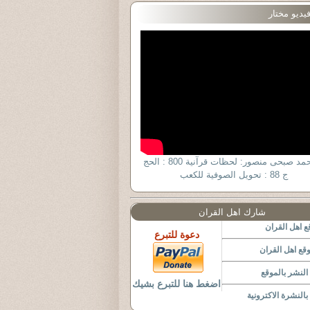
يديو مختار
د. أحمد صبحى منصور: لحظات قرآنية 800 : الحج
ج 88 : تحويل الصوفية للكعب
شارك اهل القران
 اهل القران
دعوة للتبرع
قع اهل القران
لنشر بالموقع
اضغط هنا للتبرع بشيك
النشرة الاكترونية