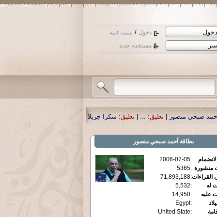
/
دخول
نسيت كلمة
مستخدم جديد
|
تعليق:
...
|
تعليق:
شكرا جزيلا أستاذ حمد الحمد .أكرمكم الله .
|
تعليق:
نسأل الله ت
بطاقة
آحمد صبحي منصور
الانضمام
:
2006-07-05
ت منشورة
:
5365
 القراءات
:
71,893,188
ت له
:
5,532
ت عليه
:
14,950
يلاد
:
Egypt
قامة
:
United State