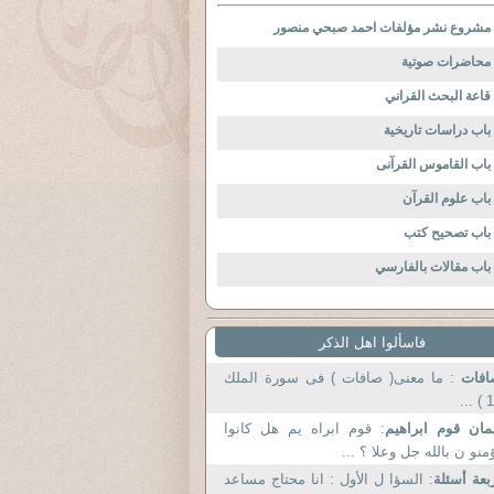
مشروع نشر مؤلفات احمد صبحي منصور
محاضرات صوتية
قاعة البحث القراني
باب دراسات تاريخية
باب القاموس القرآنى
باب علوم القرآن
باب تصحيح كتب
باب مقالات بالفارسي
فاسألوا اهل الذكر
افات
: ما معنى( صافات ) فى سورة الملك
19 )
مان قوم ابراهيم
: قوم ابراه يم هل كانوا
منو ن بالله جل وعلا ؟ ...
بعة أسئلة
: السؤا ل الأول : انا محتاج مساعد