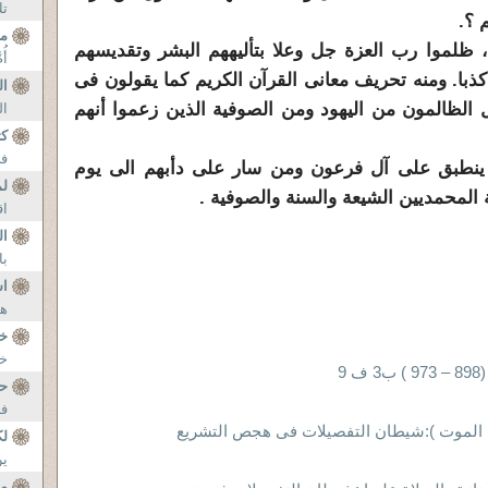
تك
 ؟.
مع
 ظلموا رب العزة جل وعلا بتأليههم البشر وتقديسهم
أُم
 كذبا. ومنه تحريف معانى القرآن الكريم كما يقولون فى
ا
 الظالمون من اليهود ومن الصوفية الذين زعموا أنهم
ال
كت
في
ا ينطبق على آل فرعون ومن سار على دأبهم الى يوم
لم
اق
ال
با
اس
هم
خ
خط
9
ح
فر
الموت ):شيطان التفصيلات فى هجص التشريع
لك
ين
م