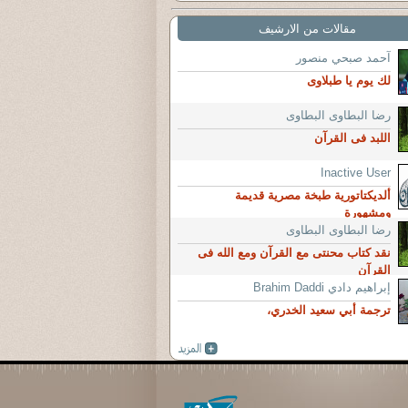
مقالات من الارشيف
آحمد صبحي منصور
لك يوم يا طبلاوى
رضا البطاوى البطاوى
اللبد فى القرآن
Inactive User
ألديكتاتورية طبخة مصرية قديمة
ومشهورة
رضا البطاوى البطاوى
نقد كتاب محنتى مع القرآن ومع الله فى
القرآن
إبراهيم دادي Brahim Daddi
ترجمة أبي سعيد الخدري،