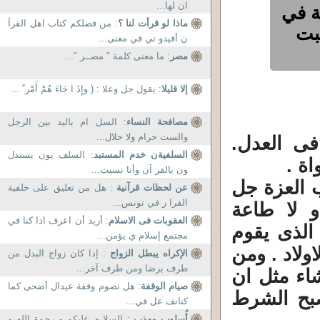
ان لها...
ة في
ماذا لو قرأت لنا ؟
: من فضلكم كتاب اهل القرآ
بت
ن أفيدو ني في معنى...
مصر
: ما معنى كلمة " مصــر "...
إلا قليلا
: يقول جل وعلا : ( وإِذَ ا جَاءَ هُمْ أَمْر ٌ ...
مصافحة النساء
: السل ام باليد بين الرجل
والست حرام ولا حلال...
فى العدل.
السلفيةن خدم المستبد
: السلف يون يستدل
ة .
ون بالقر آن وأنا نسيت...
ب العزة جل
عن لحظات قرآنية
: هل من تعليق على خلفية
القرا ر في تونس...
و لا طاعة
العقوبات فى الاسلام
: أريد أن اعرف ادا كنا في
الذى يقوم
مجتمع إسلام ي يؤمن...
ولاد . ومن
الإكراه يبطل الزواج
: إذا كان زواج البدل من
طرف برضا ومن طرف آخر...
اء مثل ان
صيام الوقفة
: هل نصوم وقفة عيدال أضحى كما
صبح الشرط
كنانف عل في...
أُسلوب مهذب
: السلا م عليكم و رحمة الله و