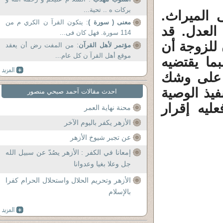
بركات ه .. تحية...
 الميراث.
معنى ( سورة )
: يتكون القرآ ن الكري م من
العدل. قد
114 سورة. فهل كان فى...
للزوجة أن
مؤتمر لأهل القرآن
: من المفت رض أن يعقد
موقع أهل القرآ ن كل عام...
ما يقتضيه
 على وشك
فيذ الوصية
احدث مقالات آحمد صبحي منصور
ليه إقرار
محنة نهاية العمر
الأزهر يكفر باليوم الآخر
عن تجبر شيوخ الأزهر
إمعانا في الكفر : الأزهر يصُدّ عن سبيل الله
جل وعلا بغيا وعدوانا
الأزهر وتحريم الحلال واستحلال الحرام كفرا
بالإسلام