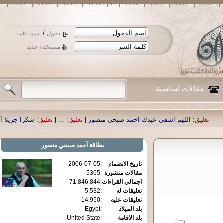
/
دخول
نسيت كلمة
مستخدم جديد
مقالات اساسية
هم اشفي عبدك احمد صبحي منصور
|
تعليق:
...
|
تعليق:
شكرا جزيلا أستاذ حمد الحمد
بطاقة
آحمد صبحي منصور
تاريخ الانضمام
:
2006-07-05
مقالات منشورة
:
5365
اجمالي القراءات
:
71,846,844
تعليقات له
:
5,532
تعليقات عليه
:
14,950
بلد الميلاد
:
Egypt
بلد الاقامة
:
United State