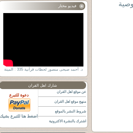
وصية
فيديو مختار
د. أحمد صبحى منصور لحظات قرآنية 335 : الميتة
شارك اهل القران
عن موقع اهل القران
دعوة للتبرع
منهج موقع اهل القران
شروط النشر بالموقع
اضغط هنا للتبرع بشيك
اشترك بالنشرة الاكترونية