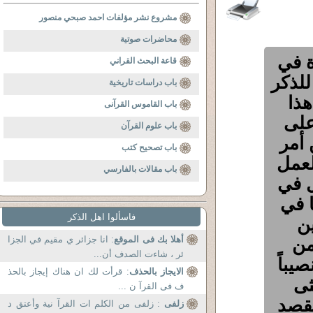
مشروع نشر مؤلفات احمد صبحي منصور
محاضرات صوتية
ة في
قاعة البحث القراني
للذكر
باب دراسات تاريخية
ذا
باب القاموس القرآنى
على
باب علوم القرآن
 أمر
باب تصحيح كتب
لعمل
باب مقالات بالفارسي
ل في
 في
فاسألوا اهل الذكر
ين
من
أهلا بك فى الموقع
: انا جزائر ي مقيم في الجزا
ئر ، شاءت الصدف أن...
يباً
الايجاز بالحذف
: قرأت لك ان هناك إيجاز بالحذ
ثى
ف فى القرآ ن ...
مقصد
زلفى
: زلفى من الكلم ات القرآ نية وأعتق د