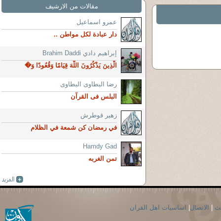
مقالات من الارشيف
عمرو اسماعيل
دار عبادة لكل مواطن ..
إبراهيم دادي Brahim Daddi
الَّذِينَ يَذْكُرُونَ اللَّهَ قِيَامًا وَقُعُودًا وَ�
رضا البطاوى البطاوى
البلس فى القرآن
زهير قوطرش
في رمضان كن شمعة في الظلام
Hamdy Gad
تمن الغربه
حث
|
الاتصال
|
اساسيات اهل القران