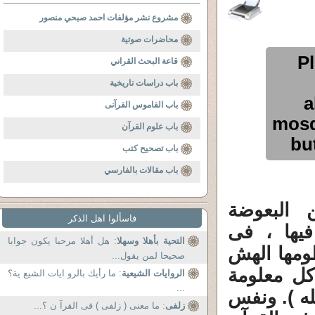
مشروع نشر مؤلفات احمد صبحي منصور
محاضرات صوتية
Pl
قاعة البحث القراني
باب دراسات تاريخية
a
باب القاموس القرآنى
mosq
باب علوم القرآن
bu
باب تصحيح كتب
باب مقالات بالفارسي
 البعوضة
فاسألوا اهل الذكر
 فيها ، فى
التحية بأهلا وسهلا
: هل أهلا مرحبا يكون جوابا
طومها الهش
صحيحا لمن يقول...
كل معلومة
الروايات الشيعية
: ما رأيك بالرو ايات الشيع ية؟
...
له ). ونفس
زلفى
: ما معنى ( زلفى ) فى القرآ ن ؟...