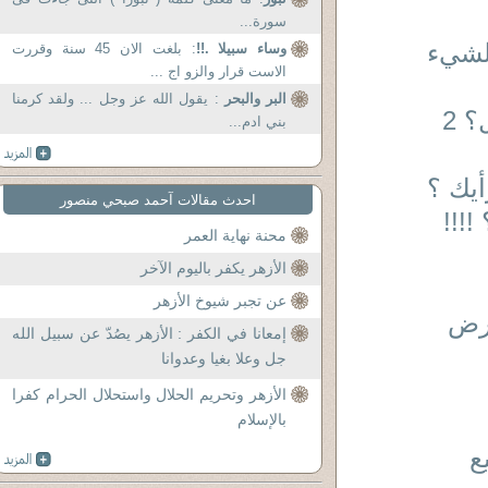
سورة...
و الشيء
وساء سبيلا .!!
: بلغت الان 45 سنة وقررت
الاست قرار والزو اج ...
البر والبحر
: يقول الله عز وجل ... ولقد كرمنا
 2
بني ادم...
أيك ؟
احدث مقالات آحمد صبحي منصور
!!!
محنة نهاية العمر
الأزهر يكفر باليوم الآخر
عن تجبر شيوخ الأزهر
أرض
إمعانا في الكفر : الأزهر يصُدّ عن سبيل الله
جل وعلا بغيا وعدوانا
الأزهر وتحريم الحلال واستحلال الحرام كفرا
بالإسلام
ع