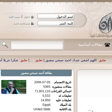
/
دخول
نسيت كلمة
مستخدم جديد
مقالات اساسية
م اشفي عبدك احمد صبحي منصور
|
تعليق:
...
|
تعليق:
شكرا جزيلا أستاذ حمد الحمد 
بطاقة
آحمد صبحي منصور
تاريخ الانضمام
:
2006-07-05
مقالات منشورة
:
5365
اجمالي القراءات
:
71,801,110
تعليقات له
:
5,532
تعليقات عليه
:
14,950
بلد الميلاد
:
Egypt
بلد الاقامة
:
United State