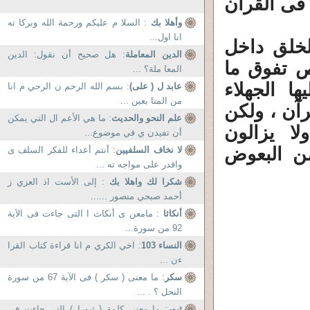
فى القرآن
وأهلا بك
: السلا م عليكم ورحمة الله وبركا ته
انا اول...
لخلق داخل
الدين المعاملة
: هل صحيح أن نقول: الدين
ص تفوق ما
المعا ملة؟ ...
ا الجهلاء
عابد ل ( على)
: بسم الله الرحم ن الرحي م انا
من المتا بعين ...
رآن ، ولكن
علم النحو والحديث
: ما هي الأعم ال التي يمكن
لا يزالون
أن تفيدن ي في موضوع...
ن البعوض
لا نخاف السلفيين
: أنتم أعداء للفكر السلف ى
واقدر على مواجه ته ...
شكرا لك واهلا بك
: إلى الأست اذ العزي ز
أحمد صبحي منصور ......
أنكاثا
: مامعن ى أنكاث ا التى جاءت فى الآية
92 من سورة...
النساء 103
: اخي الكري م انا قراءة كتاب القرا
ءن ...
سكر
: ما معنى ( سكر ) فى الآية 67 من سورة
النحل ؟ . ...
ثبور
: ما معنى كلمة ( ثبورا ) التى جاءت فى