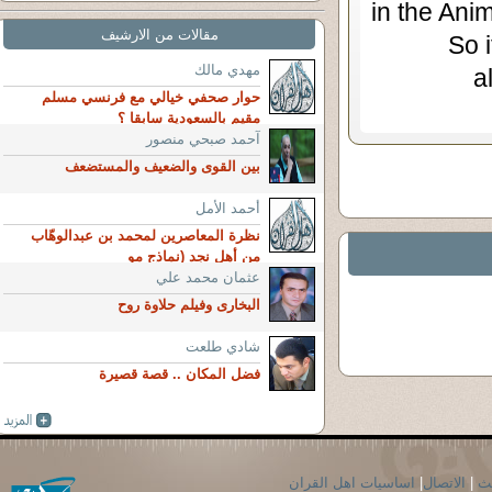
in the Ani
مقالات من الارشيف
So i
مهدي مالك
a
حوار صحفي خيالي مع فرنسي مسلم
مقيم بالسعودية سابقا ؟
آحمد صبحي منصور
بين القوى والضعيف والمستضعف
أحمد الأمل
نظرة المعاصرين لمحمد بن عبدالوهّاب
من أهل نجد (نماذج مو
عثمان محمد علي
البخارى وفيلم حلاوة روح
شادي طلعت
فضل المكان .. قصة قصيرة
حث
|
الاتصال
|
اساسيات اهل القران