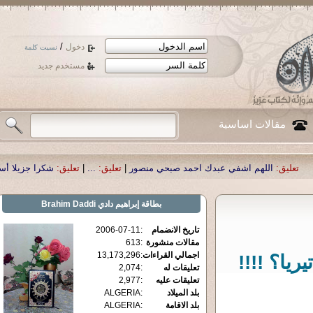
/
دخول
نسيت كلمة
مستخدم جديد
مقالات اساسية
في عبدك احمد صبحي منصور
|
تعليق:
...
|
تعليق:
شكرا جزيلا أستاذ حمد الحمد .أكرم
بطاقة
إبراهيم دادي Brahim Daddi
تاريخ الانضمام
:
2006-07-11
مقالات منشورة
:
613
اجمالي القراءات
:
13,173,296
يا؟ !!!!
تعليقات له
:
2,074
تعليقات عليه
:
2,977
بلد الميلاد
:
ALGERIA
بلد الاقامة
:
ALGERIA