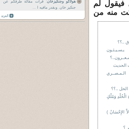
 فيقول لم
هولاكو وجنكيزخان
: قرات مقالة طرفكم عن
جنكيز خان. وبقدر مافيه ا ...
ت منه من
ق ..؟؟
يـسـيـئـون
شـعــرون..؟
ب الحديث
الـمـصــري
الحل ..؟؟
الْخُلْدِ وَمُلْكٍ
اَّ الإِحْسَانُ )
ر ؟