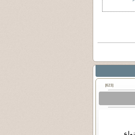
[623]
واع