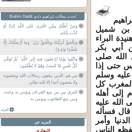
احدث مقالات إبراهيم دادي Brahim Daddi
راهيم
وَمَنْ أَظْلَمُ مِمَّنِ افْتَرَى عَلَى اللَّهِ كَذِبًا أَوْ
 بن شميل
كَذَّبَ بِآيَاتِهِ.
يدة البراء
وَبِالْحَقِّ أَنزَلْنَاهُ وَبِالْحَقِّ نَزَلَ ۗ وَمَا أَرْسَلْنَاكَ إِلَّا
 أبي بكر
مُبَشِّرًا وَنَذِيرًا.
الله صلى
وَاتَّقُوا يَوْمًا تُرْجَعُونَ فِيهِ إِلَى اللَّهِ ۖ ثُمَّ تُوَفَّىٰ
س حتى إذا
كُلُّ نَفْسٍ مَّا كَسَبَتْ وَهُمْ لَا يُظْلَمُونَ.
ليه وسلم
من هم: الذين يبلغون رسالات الله ويخشونه
لمغرب كل
ولا يخشون أحدا إلا الله تعالى.
 إلى أهله
الفرق بين من يتبع القرءان ويؤمن به وحده،
ومن يتبع الطاغوت ويؤمن به.
 الله عليه
قال فسأله
دنيا وأمر
المزيد عن
فظع الناس
البخاري