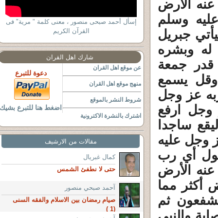
عنه الأرض
عليه وسلم
إسأل أحمد صبحى منصور ، معنى كلمة " مرية" فى
أتي جبريل
القرآن الكريم
 له وبشره
شارك اهل القران
 قدر جمعة
عن موقع اهل القران
دعوة للتبرع
وقل يسمع
منهج موقع اهل القران
به عز وجل
شروط النشر بالموقع
وجل ارفع
اضغط هنا للتبرع بشيك
اشترك بالنشرة الاكترونية
قع ساجدا
ز وجل عليه
مقالات من الارشيف
قول أي رب
كمال غبريال
عنه الأرض
حتى لا نطفئ الشمس
ض أكثر مما
آحمد صبحي منصور
يشفعون ثم
صيام رمضان بين الاسلام والفقه السنى
(1 )
ابة والنبي