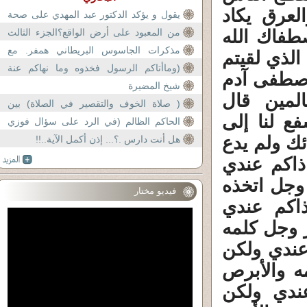
لعرق يكاد
يقول و يؤكد الدكتور عبد المهدي على صحة
البخاري كله،
صطفاك الله
من المعبود على أرض الواقع؟الجزء الثالث
والأخير
مذكرات الجاسوس البريطاني همفر. مع
الذي لقيتم
مؤسس الحركة الوهابية محمد بن عبد الو
(وماأتاكم الرسول فخذوه وما نهاكم عنة
 اصطفى آدم
فإنتهوا)
شيخ المضيرة
لمين قال
( صلاة الخوف والتقصير في الصلاة) بين
ع لنا إلى
التدبر القرآني والروايات عن الرسو
الحاكم الظالم (في الرد على سؤال فوزي
فراج)
ك ولم يدع
هل أنت دارس .؟... إذن أكمل الآية..!!
ذاكم عندي
 وجل اتخذه
فيديو مختار
ذاكم عندي
 وجل كلمه
عندي ولكن
ه والأبرص
ندي ولكن