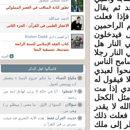
آحمد صبحي منصور
د ثم يقال
تطور كتابة المناقب في العصر المملوكي
:
فإذا فعلت
احمد عبدالله
 الراحمين
الاعجاز العلمى فى القرآن - الجزء الثانى
ل فيدخلون
إبراهيم دادي Brahim Daddi
 النار هل
كتاب الفقه الإسلامي للسنة الرابعة
متوسط. تنسيقية المعا
لنار رجلا
امح الناس
حوا لعبدي
فاسألوا اهل الذكر
 فيقول له
مكياج النساء
: ما حكم خروج النسا ء متعطر
ات ووضعن كحول...
ي إذا مت
لا تقنطوا
: أنا في حالة لا يرثى لها،ق انتة من
مثل الكحل
رحمة...
له لا يقدر
سؤالان
: السؤا ل الأول : ما معنى ( مبطلو ن )
وهى من...
 فعلت ذلك
حديث القرآن فقط
: هذه الآية الشري فة جيئت
ر إلى ملك
بمرتي ن في القرآ ن ...