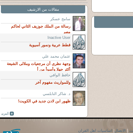
مقالات من الارشيف
سامح عسكر
رسالة من الملك جوزيف الثاني لحاكم
مصر
Inactive User
قطط عربية ونمور آسيوية
عثمان محمد علي
وجهة نظرى أن مرجعيات وملالى الشيعة
أكثر جهلا وأسوأ من أ
حافظ الوافي
وللمواريث مفهوم آخر
د. شاكر النابلسي
ظهور ابن لادن جديد في الكويت!
حث
|
الاتصال
|
اساسيات اهل القران