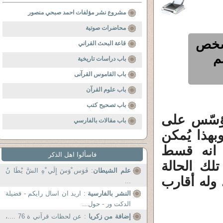
مشروع نشر مؤلفات احمد صبحي منصور
محاضرات صوتية
 شخص
قاعة البحث القراني
م
باب دراسات تاريخية
باب القاموس القرآنى
باب علوم القرآن
باب تصحيح كتب
ؤسّس على
باب مقالات بالفارسي
هذا يُمكن
 انه قسط
فاسألوا اهل الذكر
لك الحالة
علم الشيطان
: فَوَس ْوَسَ إِلَي ْهِ الشَّ يْطَا نُ
 وله أقارب
...
النشر بالفارسية
: اريد ان اسال رايكم - فضيلة
الدكت ور - حول...
إضافة من زكريا
: عن لحظات قرآني ة 76 ....،