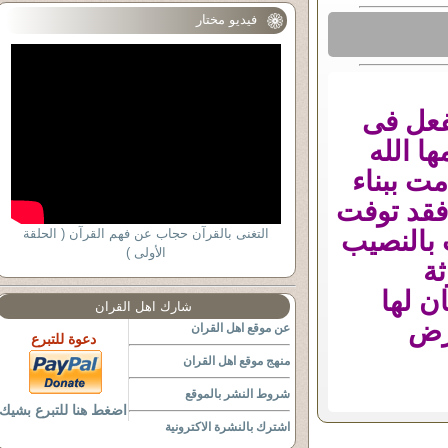
فيديو مختار
لفعل فى
ا الله
مت ببناء
 فقد توفت
 بالنصيب
التغنى بالقرآن حجاب عن فهم القرآن ( الحلقة
الأولى )
ثة
ن لها
شارك اهل القران
أرض
عن موقع اهل القران
دعوة للتبرع
منهج موقع اهل القران
شروط النشر بالموقع
اضغط هنا للتبرع بشيك
اشترك بالنشرة الاكترونية