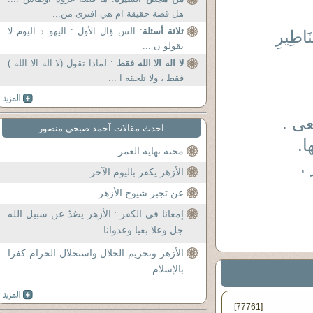
هل قصة حقيقة ام هي افترى من...
ثلاثة أسئلة
: الس ؤال الأول : اليهو د اليوم لا
نَاطِيرِ
يقولو ن ...
لا اله الا الله فقط
: لماذا تقول (لا اله الا الله )
فقط ، ولا تلحقه ا ...
عى .
احدث مقالات آحمد صبحي منصور
ا.
محنة نهاية العمر
.
الأزهر يكفر باليوم الآخر
عن تجبر شيوخ الأزهر
إمعانا في الكفر : الأزهر يصُدّ عن سبيل الله
جل وعلا بغيا وعدوانا
الأزهر وتحريم الحلال واستحلال الحرام كفرا
بالإسلام
[77761]