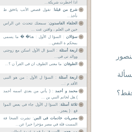
اذا اخطرت شريكة...
شرع من قبلنا
: تقول قصص الأنب ياءفق ط
نأخذ...
الخلفاء الفاسدون
: سمعتك تتحدث عن الراس
خين فى العلم ، واقتن عت ...
سؤالان
: السؤا ل الأول : هنا� � ما يسمى
بمحكم ة النقض...
اربعة أسئلة
: السؤ ال الأول اسكن مع زوجتى
منصور
ووالد تى فى...
الطوفان
: ما معنى الطوف ان فى القرآ ن ؟...
سألة
اربعة أسئلة
: السؤا ل الأول : من هو النبى
الأقد م :...
فقط؟
محمد و أحمد
: ( يأتي من بعدي اسمه أحمد
).هل لخاتم النبي ين ...
ثلاثة أسئلة
: السؤا ل الأول جاء فى بعض الموا
قع : ( يعجز...
مصريات خادمات فى الس
: نشرت الصحا فة
المست قلة في مصر مؤخرا خبرا عن...
من هجص السيرة
: ما قصة غزوة اوطاس ....