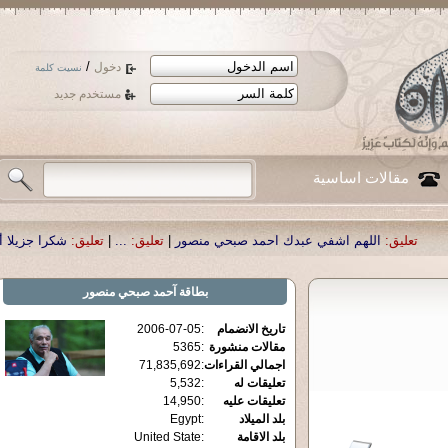
/
دخول
نسيت كلمة
مستخدم جديد
مقالات اساسية
اللهم اشفي عبدك احمد صبحي منصور
|
تعليق:
...
|
تعليق:
شكرا جزيلا أستاذ حمد ال
بطاقة
آحمد صبحي منصور
تاريخ الانضمام
:
2006-07-05
مقالات منشورة
:
5365
اجمالي القراءات
:
71,835,692
تعليقات له
:
5,532
تعليقات عليه
:
14,950
بلد الميلاد
:
Egypt
بلد الاقامة
:
United State