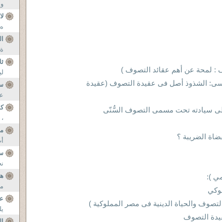
وا
لا
ه 
ال
ة 
ثل
لي
ذ الجنسى: الشذوذ أصل فى عقيدة التصوف (عقيدة
سل
عل
ك
لى سيادته تحت مسمى التصوف السُّنّى
، 
مس
ضاة الضريبة ؟
أب
س
نح
ه
ي ):
مر
وكي
عن
تصوف والحياة الدينية فى مصر المملوكية )
يل
ال