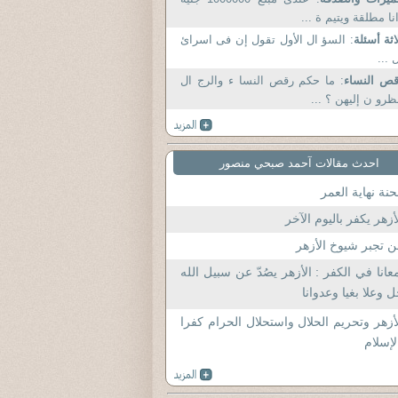
نا مطلقة ويتيم ة ...
اثة أسئلة
: السؤ ال الأول تقول إن فى اسرائ
 ...
ص النساء
: ما حكم رقص النسا ء والرج ال
ظرو ن إليهن ؟ ...
احدث مقالات آحمد صبحي منصور
نة نهاية العمر
أزهر يكفر باليوم الآخر
 تجبر شيوخ الأزهر
عانا في الكفر : الأزهر يصُدّ عن سبيل الله
 وعلا بغيا وعدوانا
أزهر وتحريم الحلال واستحلال الحرام كفرا
لإسلام