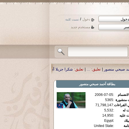
/
دخول
نسيت كلمة
مستخدم جديد
ليق:
...
|
تعليق:
شكرا جزيلا أستاذ حمد الحمد .أكرمكم الله .
|
تعليق:
نسأل الله تعا
بطاقة
آحمد صبحي منصور
الانضمام
:
2006-07-05
ت منشورة
:
5365
 القراءات
:
71,798,147
ت له
:
5,532
ت عليه
:
14,950
يلاد
:
Egypt
قامة
:
United State