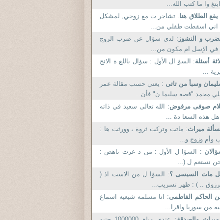
بتغ وا ما كتب الله...
 يقع الطلاق هنا
: تشاجر ت مع زوجي, لمشكل
اني اسقطت طفلي من...
ضرب و النشوز
: لدي سؤال عن ضرب الزوج
في الإسل ام مكون من...
اثة أسئلة
: السؤ ال الأول : سؤال باللغ ة الانج
زية ...
يمان وسبأ من تاتى
: يعني حسب مقالة عمر
ي محمد "قصة سليما ن" فأن...
لام صوفى مرفوض
: الله تعالى سعيد في ذاته
هل هذه السعا دة ...
ألة ميراث
: ماتت وتركت ثروة ، وورثت ها :
 وأم وزوج و...
ؤالان
: السؤا ل الأول : من د عزت ناهض :
ن نستعم ل (...
ل مات السيسى ؟
: السؤا ل من الاست اذ (
زوق .. ) : ظهر تسريب...
 الحاكم الفاطمى
: انا مسلمه شيعيه اسماع
يه من سوريا واقرا...
ميراث والصدقة
: عندى مبلغ 1000000 جنيه