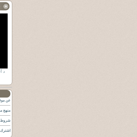
ف
عن موقع
منهج مو
شروط ا
اشترك ب