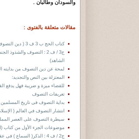
والسودان وطالبان .
مقالات متعلقة بالفتوى :
كتاب الحج ب 3 ف 3 ( دين التصوف : لمحة عن أهم عقائد التصوف )
ج3 / ف 2 : التصوف والشذو
الشاهد)
لمحة عن دين التصوف من بدايته ا
المعتزلة بين النص والتجديد:
للقضاء ميزة و ضريبة فهل يدفع الق
تعريفات التصوف
بداية التصوف فى تاريخ المسلمين
انتشار التصوف في العالم ( الإسلام
سيطرة التصوف على العصر الممل
موضوعات الجزء الأول من كتاب (ال
ج2 / ف 4 : الذكر( السماع ) فى عقيدة التصوف