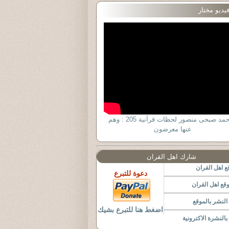
يديو مختار
د أحمد صبحى منصور لحظات قرآنية 205 : وهم
عنها معرضون
شارك اهل القران
 اهل القران
دعوة للتبرع
قع اهل القران
لنشر بالموقع
اضغط هنا للتبرع بشيك
النشرة الاكترونية