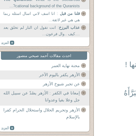
cational background of the Quranists?...
قلنا من قبل
: انا اسف لاني اسال اسئله ربما
هي هي غير لائقة...
عذاب البرزخ
: انت تقول ان النار لم تخلق بعد
....كيف ..وال فرعون...
احدث مقالات آحمد صبحي منصور
ا !
محنة نهاية العمر
الأزهر يكفر باليوم الآخر
عن تجبر شيوخ الأزهر
أَهُ
إمعانا في الكفر : الأزهر يصُدّ عن سبيل الله
جل وعلا بغيا وعدوانا
الأزهر وتحريم الحلال واستحلال الحرام كفرا
بالإسلام