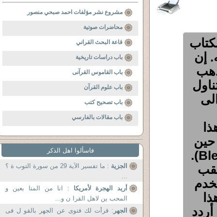
مشروع نشر مؤلفات احمد صبحي منصور
محاضرات صوتية
لكتاب
قاعة البحث القراني
 إن
باب دراسات تاريخية
ذهب
باب القاموس القرآنى
ناول
باب علوم القرآن
الى
باب تصحيح كتب
باب مقالات بالفارسي
ذا
 حين
فاسألوا اهل الذكر
يقولون (Bless this food our Lord Jesus).
لقب
الجزية
: ما تفسير الآية 29 من سورة التوب ة ؟
...
تخدم
أريد الهجرة لأمريكا
: انا من المتا بعين و
ذا
المحب ين لاهل القرا ن و...
أردد
الجهر
: قرأت لك فتوى عن الجهر بالقو ل فى