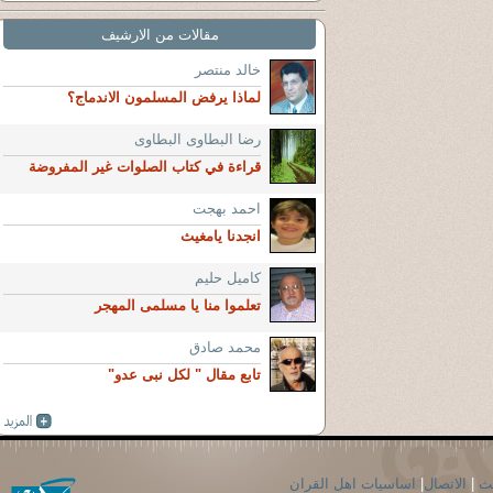
مقالات من الارشيف
خالد منتصر
لماذا يرفض المسلمون الاندماج؟
رضا البطاوى البطاوى
قراءة في كتاب الصلوات غير المفروضة
احمد بهجت
انجدنا يامغيث
كاميل حليم
تعلموا منا يا مسلمى المهجر
محمد صادق
تابع مقال " لكل نبى عدو"
حث
|
الاتصال
|
اساسيات اهل القران