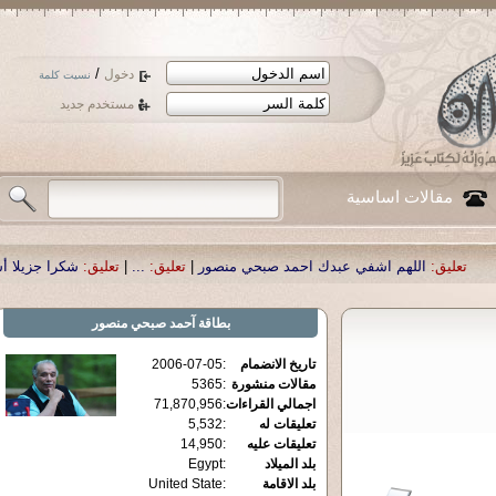
/
دخول
نسيت كلمة
مستخدم جديد
مقالات اساسية
م اشفي عبدك احمد صبحي منصور
|
تعليق:
...
|
تعليق:
شكرا جزيلا أستاذ حمد الحمد 
بطاقة
آحمد صبحي منصور
تاريخ الانضمام
:
2006-07-05
مقالات منشورة
:
5365
اجمالي القراءات
:
71,870,956
تعليقات له
:
5,532
تعليقات عليه
:
14,950
بلد الميلاد
:
Egypt
بلد الاقامة
:
United State