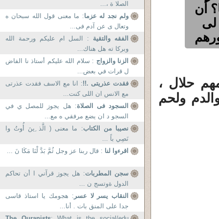
الصلا ة ،...
؟ أن
ولم نجد له عزما
: ما معنى قول الله سبحان ه
 لى
وتعال ى عن آدم فى...
ورهم
الفقه والتقية
: السل ام عليكم ورحمة الله
وبركا ته هل هناك...
الزنا والزواج
: سلام الله عليكم أستاذ نا الفاض
ل قرات في بعض...
مهم حلال ،
فقدت عذريتى .!!
: انا مع الاسف فقدت عذرتى
مع الانس ان اللى كنت...
الدم ولحم
السجود فى الصلاة
: هل يجوز للمصل ي في
السجو د ان يضع مرفقي ه مع...
نصيبا من الكتاب
: ما معنى ( الَّذ ِينَ أُوتُ وا
نَصِي باً ...
اقرءوا لنا
: قال ربنا عز وجل ثُمَّ بَدَّ لْنَا مَكَا نَ ...
سجن المطربات
: هل يجوز قرآني ا أن تحاكم
الدول ةوتسج ن ...
النقاب يسر لا عسر
: هجومك يا استاذ قاسى
جدا على المنق بات . أنا...
The Quranists
: What is the social/edu