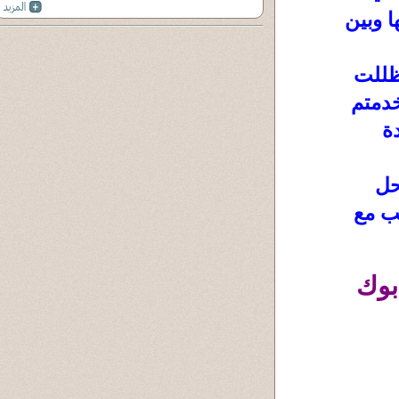
ا وبين
 ظللت
دمتم
ة
حل
نب مع
بوك