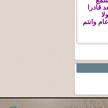
يسمع
 قادرا
لا
ام وانتم
حث
|
الاتصال
|
اساسيات اهل القران