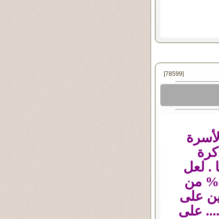
[78599]
لأسرة
كرة
 . لعل
وعسى يأتى اليوم الذى يأخذون فيه ب ولو 1% من
ين على
... على