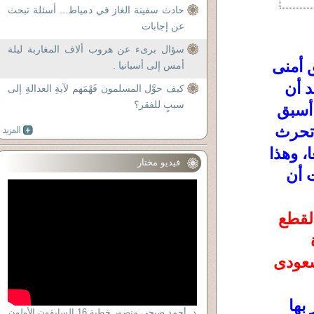
حادث سفينة الغاز في دمياط... أسئلة تبحث
عن إجابات
سؤال برىء عن هروب ألاف المغاربة ليلة
أمنى
أمس إلى أسبانيا .
د أن
كيف حوَّل المسلمون فَهْمَهم لآيةِ العدالةِ إلى
سببٍ للفقر؟
 أسبق
 تحرث
، وهذا
فيديو مختار
 أن
 لقطع
سعودى
بها
د. أحمد صبحى منصور خطبة 16 السابقون الأولون