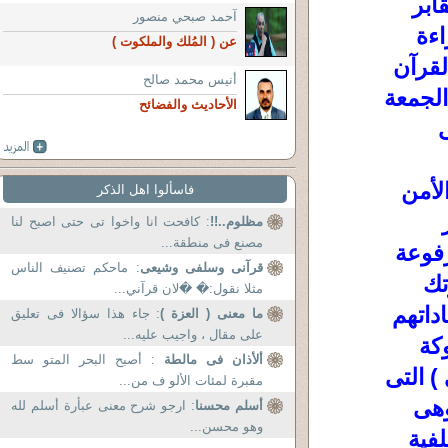
ابر
آحمد صبحي منصور
اءة
عن ( المُلك والملكوت )
لقرآن
أنيس محمد صالح
الجمعة
الأحاديث والفضائح
ى
لأمن
فاسألوا اهل الذكر
مظلوم..!!
: كافحت انا واخوا تى حتى اصبح لنا
مصنع فى منطقة...
رفوعة
قرآنى وسلفى وشيعى
: ماحكم تصنيف الناس
تك
مثلا نقول:� �لان قرآني...
داتهم
ما معنى ( العزة )
: جاء هذا سؤالا فى تعليق
على مقال ، واجيب عليه...
كة
ألأذان فى مالطة
: أصبح البحر المتو سط
 التى
مقبرة لمئات الألو ف من...
وهى
أسلم محسنا
: ارجو شرح معنى عبأرة أسلم لله
وهو محسن...
فية