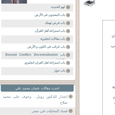
لهو الحديث
باب المعذبون فى الأرض
باب فرص تهمك
باب استراحة أهل القرآن
ان
باب مقالات انجليزية
ئب
باب غرائب فى الكون و الأرض
باب Beyond Conflict: Decentralization
and th
باب استراحة اهل القران انجليزي
باب حوار
لاقة
احدث مقالات عثمان محمد علي
اعتذار للدكتور زويل... وخوف على محمد
لات
صلاح
فساد المحليات في مصر .