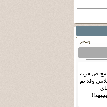
[78590]
نفخ فى قربة
ايين وقد تم
اى
هههه!!