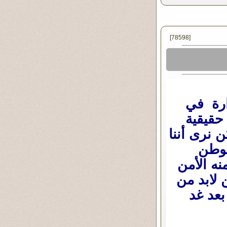
[78598]
ارة في
 حقيقية
 نرى أننا
لوطن
نه الأمن
 لابد من
بعد غد