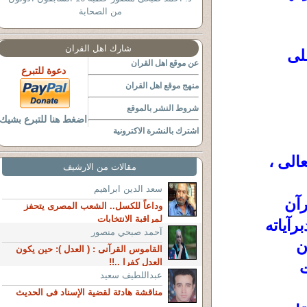
من الصحابة
شارك اهل القران
لى
عن موقع اهل القران
دعوة للتبرع
منهج موقع اهل القران
شروط النشر بالموقع
اضغط هنا للتبرع بشيك
اشترك بالنشرة الاكترونية
عالى ،
مقالات من الارشيف
سعد الدين ابراهيم
رآن
وداعاً للكسل.. الشعب المصرى يتحفز
لمراقبة الانتخابات
رآياته
آحمد صبحي منصور
ن
القاموس القرآنى : ( العدل ): حين يكون
العدل كفرا ..!!
ت
عبداللطيف سعيد
مناقشة هادئة لقضية الإسناد فى الحديث