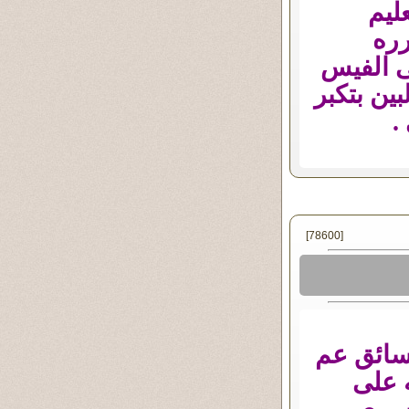
ليم
رره
ى الفيس
ين بتكبر
.
[78600]
لسائق عم
ه على