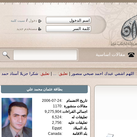
/
دخول
نسيت كلمة
مستخدم جديد
مقالات اساسية
بحي منصور
|
تعليق:
...
|
تعليق:
شكرا جزيلا أستاذ حمد الحمد .أكرمكم الله .
|
تعليق:
بطاقة
عثمان محمد علي
تاريخ الانضمام
:
2006-07-24
مقالات منشورة
:
1170
اجمالي القراءات
:
9,275,904
تعليقات له
:
6,524
تعليقات عليه
:
2,756
بلد الميلاد
:
Egypt
بلد الاقامة
:
Canada