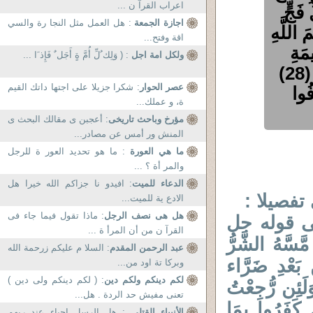
اعراب القرآ ن ...
 فَجٍّ
اجازة الجمعة
: هل العمل مثل النجا رة والسي
مَ اللَّهِ
اقة وفتح...
مَةِ
ولكل امة اجل
: ( وَلِك ُلِّ أُمَّ ةٍ أَجَل ٌ فَإِذ َا ...
الأَنْعَامِ فَكُلُوا مِنْهَا وَأَطْعِمُوا الْبَائِسَ الْفَقِيرَ (28)
عصر الحوار
: شكرا جزيلا على اجتها داتك القيم
فُوا
ة، و عملك...
مؤرخ وباحث تاريخى
: أعجبن ى مقالك البحث ى
المنش ور أمس عن مصادر...
ما هي العورة
: ما هو تحديد العور ة للرجل
والمر أة ؟ ...
الدعاء للميت
: افيدو نا جزاكم الله خيرا هل
تفصيلا :
الادع ية للميت...
هل هى نصف الرجل
: ماذا تقول فيما جاء فى
ى قوله جل
القرآ ن من أن المرأ ة ...
َسَّهُ الشَّرُّ
عبد الرحمن المقدم
: السلا م عليكم زرحمة الله
ن بَعْدِ ضَرَّاء
وبركا تة اود من...
لكم دينكم ولكم دين
: ( لكم دينكم ولى دين )
َلَئِن رُّجِعْتُ
تعنى مفيش حد الردة . هل...
َ كَفَرُوا بِمَا
الأنبياء القتلى
: هل الرسل احياء عند ربهم