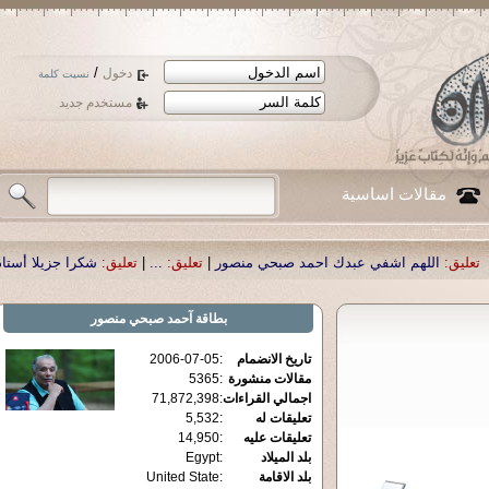
/
دخول
نسيت كلمة
مستخدم جديد
مقالات اساسية
عبدك احمد صبحي منصور
|
تعليق:
...
|
تعليق:
شكرا جزيلا أستاذ حمد الحمد .أكرمكم ا
بطاقة
آحمد صبحي منصور
تاريخ الانضمام
:
2006-07-05
مقالات منشورة
:
5365
اجمالي القراءات
:
71,872,398
تعليقات له
:
5,532
تعليقات عليه
:
14,950
بلد الميلاد
:
Egypt
بلد الاقامة
:
United State