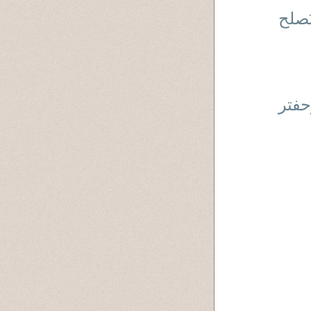
ُصلح
حفتر