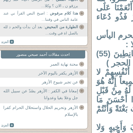
نْ عَذَابٍ غَلِيظٍ (50) وَإِذَا أَنْعَمْنَا عَلَى
يرزقو ن ـ الان ؟ وكلا...
هذا كلام مرفوض
: اصبح النص القرآ ني عند
ُّ فَذُو دُعَاء
عامة الناس في وقتنا...
الطهارة من المحيض
: بعد أن بدأت والحم د لله
يحرم اليأس
بالصل اة في وقت...
 :
2 / 1 : ( قَالُوا بَشَّرْنَاكَ بِالْحَقِّ فَلا تَكُنْ مِنْ الْقَانِطِينَ (55)
احدث مقالات آحمد صبحي منصور
محنة نهاية العمر
أَنْفُسِهِمْ لا
الأزهر يكفر باليوم الآخر
يعاً إِنَّهُ هُوَ
عن تجبر شيوخ الأزهر
ْلِمُوا لَهُ مِنْ قَبْلِ
إمعانا في الكفر : الأزهر يصُدّ عن سبيل الله
َ لا تُنْصَرُونَ (54) وَاتَّبِعُوا أَحْسَنَ مَا
جل وعلا بغيا وعدوانا
َغْتَةً وَأَنْتُمْ
الأزهر وتحريم الحلال واستحلال الحرام كفرا
بالإسلام
 وَأَخِيهِ وَلا