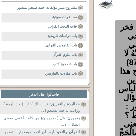
مشروع نشر مؤلفات احمد صبحي منصور
محاضرات صوتية
 فخر
قاعة البحث القراني
حي
باب دراسات تاريخية
بي
باب القاموس القرآنى
لَا
باب علوم القرآن
يَيْأَسُ مِن رَّوْحِ اللَّهِ إِلَّا الْقَوْمُ الْكَافِرُونَ (87)
باب تصحيح كتب
 هذا
باب مقالات بالفارسي
ين
اليأس
فاسألوا اهل الذكر
ؤال
ر :
حدالردة والتفريق
: قرأت لك كتاب ( حد الردة )
ورايت ك فيه تستعم ل ...
ط ؟
يعمهون
: هل ( يعمهو ن) من كلمة أعمى بمعنى
عنى
الضلا ل ؟...
ْحَجِّ
القرآن والنحو
: أريد أن افرد موضوع ا يتضمن