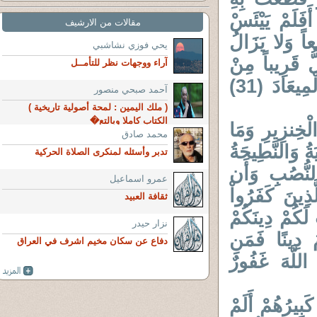
أَفَلَمْ يَيْئَسْ
مقالات من الارشيف
عاً وَلا يَزَالُ
يحي فوزي نشاشبي
ُّ قَرِيباً مِنْ
آراء ووجهات نظر للتأمــل
دَارِهِمْ حَتَّى يَأْتِيَ وَعْدُ اللَّهِ إِنَّ اللَّهَ لا يُخْلِفُ الْمِيعَادَ (31)
آحمد صبحي منصور
( ملك اليمين : لمحة أصولية تاريخية )
الكتاب كاملا وبالتع�
الْخِنزِيرِ وَمَا
محمد صادق
يَةُ وَالنَّطِيحَةُ
تدبر وأسئله لمنكرى الصلاة الحركية
النُّصُبِ وَأَن
عمرو اسماعيل
َذِينَ كَفَرُواْ
ثقافة العبيد
لَكُمْ دِينَكُمْ
نزار حيدر
 دِينًا فَمَنِ
دفاع عن سكان مخيم اشرف في العراق
اللَّهَ غَفُورٌ
َبِيرُهُمْ أَلَمْ