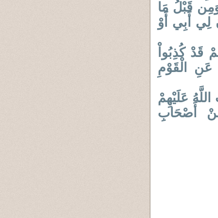
ِ وَمِن قَبْلُ مَا
 لِي أَبِي أَوْ
مْ قَدْ كُذِبُواْ
 عَنِ الْقَوْمِ
 اللَّهُ عَلَيْهِمْ
ِنْ أَصْحَابِ