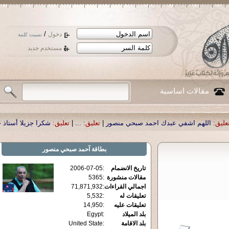
/
دخول
نسيت كلمة
مستخدم جديد
مقالات اساسية
 احمد صبحي منصور
|
تعليق:
...
|
تعليق:
شكرا جزيلا أستاذ حمد الحمد .أكرمكم الله .
بطاقة
آحمد صبحي منصور
تاريخ الانضمام
:
2006-07-05
مقالات منشورة
:
5365
اجمالي القراءات
:
71,871,932
تعليقات له
:
5,532
تعليقات عليه
:
14,950
بلد الميلاد
:
Egypt
بلد الاقامة
:
United State