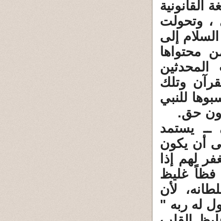
 القانونية
 ، وتحولت
لسلام إلى
 محتواها
 المحدثين
قرآن وتلك
وها للنبي
دون حق.
ــ يستمد
ى أن يكون
فر لهم إذا
 فظاً غليظ
انه، لأن
ل له ربه "
ليظ القلب