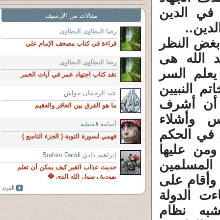
 في الدين
مقالات من الارشيف
لدين..
رضا البطاوى البطاوى
 بغض النظر
قراءة في كتاب مصحف الإمام علي
د الله هى
رضا البطاوى البطاوى
 يعلم السر
نقد كتاب اجتهاد عمر في آيات الخمر
م النبيين
عبد الرحمان حواش
 أن أشرف
ما هو الفرق بين العاقر والعقيم
س وأشلاء
أسامة قفيشة
في الحكم
فهمي لسورة التوبة ( الجزء التاسع )
ومن عليها
إبراهيم دادي Brahim Daddi
 المسلمين
حديث عذاب القبر كيف يمكن أن تعلم
 وأقام على
يهودية رسول الله الذي �
ءت الدولة
شبه نظام