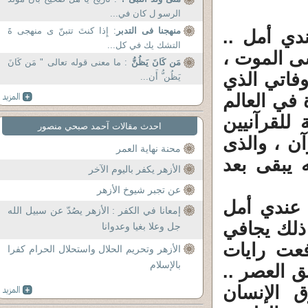
الرسو ل كان في...
منهجنا فى التدبر
: إِذا كنتَ تتبنّ ی منهجی ةَ
دي أمل ..
التشك یك في كل...
شى الموت ،
مَن كَانَ يَظُنُّ
: ما معنى قوله تعالى " مَن كَانَ
وفاتي الذي
يَظُن ُّ أَن...
 في العالم
للقرآنيين
احدث مقالات آحمد صبحي منصور
ن ، والذى
محنة نهاية العمر
 يبقى بعد
الأزهر يكفر باليوم الآخر
عن تجبر شيوخ الأزهر
 عندي أمل
إمعانا في الكفر : الأزهر يصُدّ عن سبيل الله
ذلك يجافي
جل وعلا بغيا وعدوانا
عت رايات
الأزهر وتحريم الحلال واستحلال الحرام كفرا
بالإسلام
ق العصر ..
 الإنسان