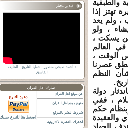
ة والطبقية
فيديو مختار
ة تهتز إذا
، ولم يعد
شاء ، ولو
لن يسكت ،
ي العالم
س الوقت ،
نطق عصرنا
د أحمد صبحى منصور : خفايا التاريخ : الخليفة
شأن النظم
الفاسق
ريخ.
شارك اهل القران
ثار دولة
عن موقع اهل القران
دعوة للتبرع
لام ، ففي
منهج موقع اهل القران
نظام حكم
شروط النشر بالموقع
ي والعقيدة
اضغط هنا للتبرع بشيك
اشترك بالنشرة الاكترونية
هدف الجهاد