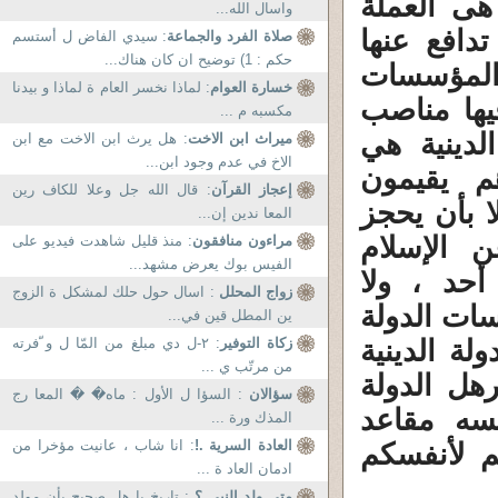
هى العملة
واسال الله...
دافع عنها
صلاة الفرد والجماعة
: سيدي الفاض ل أستسم
حكم : 1) توضيح ان كان هناك...
 المؤسسات
خسارة العوام
: لماذا نخسر العام ة لماذا و بيدنا
يها مناصب
مكسبه م ...
لدينية هي
ميراث ابن الاخت
: هل يرث ابن الاخت مع ابن
الاخ في عدم وجود ابن...
م يقيمون
إعجاز القرآن
: قال الله جل وعلا للكاف رين
 بأن يحجز
المعا ندين إن...
 الإسلام
مراءون منافقون
: منذ قليل شاهدت فيديو على
الفيس بوك يعرض مشهد...
أحد ، ولا
زواج المحلل
: اسال حول حلك لمشكل ة الزوج
ات الدولة
ين المطل قين في...
لة الدينية
زكاة التوفير
: ٢-ل دي مبلغ من المّا ل و ّفرته
من مرتّب ي ...
رهل الدولة
سؤالان
: السؤا ل الأول : ماه� � المعا رج
سه مقاعد
المذك ورة ...
العادة السرية .!
: انا شاب ، عانيت مؤخرا من
م لأنفسكم
ادمان العاد ة ...
متى ولد النبى ؟
: تاريخ يا هل صحيح بأن مولد