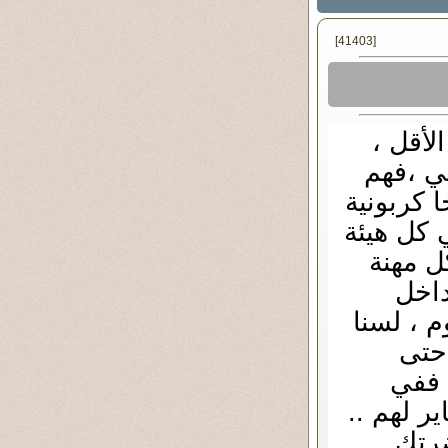
[41403]
لأقل ،
ي ،فهم
 كربونية
 كل هيئة
كل مهنة
داخل
م ، لسنا
حتى
 ففي
ر لهم ..
رتك .