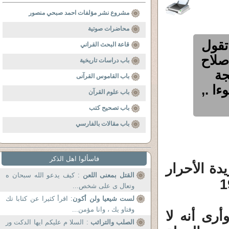
مشروع نشر مؤلفات احمد صبحي منصور
محاضرات صوتية
تقول
قاعة البحث القراني
اصلاح
باب دراسات تاريخية
جة
باب القاموس القرآنى
ا .,
باب علوم القرآن
باب تصحيح كتب
باب مقالات بالفارسي
فاسألوا اهل الذكر
ة الأحرار
القتل بمعنى اللعن
: كيف يدعو الله سبحان ه
وتعال ى على شخص...
لست شيعيا ولن أكون
: اقرأ كثيرا عن كتابا تك
وفتاو يك ، وانا مؤمن...
رى أنه لا
الصلب والترائب
: السلا م عليكم ايها الدكت ور