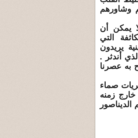
م وشاورهم
 يمكن أن
ثفة التي
ية يريدون
ذي أندثر .
ح به عصرنا
ريات صماء
خارج زمنه
الديناصور