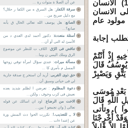
الإِنسَانِ حِينٌ مِنَ الدَّهْرِ لَمْ يَكُنْ شَيْئاً مَذْكُوراً (1) الانسان
عن أن الصلا ة متوات رة ...
سرقة الكفار
: هل السرق ه من الكفا ر حلال؟
ى الانسان
مع دليل صريح من...
 مولود عام
الصانع
: هل يوصف الله تعالى الخال ق بأنه
صانع؟...
أسئلة متعددة
: دكتور أحمد لدى العدي د من
تطلب إجابة
الأسئ له التى أو أن...
تناقض فى الرّق
: اللاف ت للنظر عن موضوع
يهِ إِذْ أَنْتُمْ
الرق وملك اليمي ن وما...
مسألة ميراث
: عندي سؤال امرأة توفي زوجها
نْتَ يُوسُفُ قَالَ
المسل م بأمري كا ...
َتَّقِ وَيَصْبِرْ
حق ذوى القربى
: أريد أن استخر ج صدقة جارية
لي فى حياتى وسبق أن...
دعوة المظلوم
: تعرضن ا لظلم شديد بعده
ِنْ بَعْدِ مُوسَى
نعيش فى كرب وخوف ، ولكن...
يلِ اللَّهِ قَالَ
الاخت من الرضاع
: اود ان اسالك عن قوله
اتِلُوا ) وتأتى
تعالى ( وان تجمعو ا بين...
لا ,, للتعذيب.!
: تكررت الحوا دث المنش ورة
َقَدْ أُخْرِجْنَا
عن إعتدا ءات ...
ْا إِلاَّ قَلِيلاً
كتابة القرآن الكريم
: هل يمكن كتابة القرآ ن