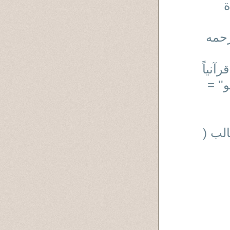
ة
رحمه
نياً
'' =
لب (