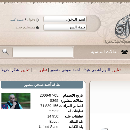
/
دخول
نسيت كلمة
مستخدم جديد
مقالات اساسية
اشفي عبدك احمد صبحي منصور
|
تعليق:
...
|
تعليق:
شكرا جزيلا أستاذ حمد الحمد .أك
بطاقة
آحمد صبحي منصور
تاريخ الانضمام
:
2006-07-05
مقالات منشورة
:
5365
اجمالي القراءات
:
71,839,156
تعليقات له
:
5,532
تعليقات عليه
:
14,950
بلد الميلاد
:
Egypt
بلد الاقامة
:
United State