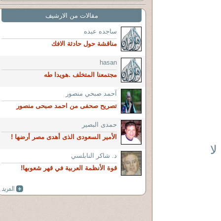
مقالات من الارشيف
ساجده عبده
مناقشة حول حادثة الافك
hasan
مجتمعنا المتخلف .هويدا طه
آحمد صبحي منصور
تصريح صحفى من احمد صبحى منصور
حمدى البصير
الأمير السعودى الذى أهدى مصر أرضها !
لا
د. شاكر النابلسي
قوة الأنظمة العربية في قهر شعوبها!