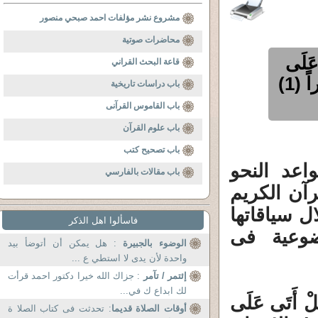
مشروع نشر مؤلفات احمد صبحي منصور
محاضرات صوتية
َلَى
قاعة البحث القراني
الإِنسَانِ حِينٌ مِنَ الدَّهْرِ لَمْ يَكُنْ شَيْئاً مَذْكُوراً (1)
باب دراسات تاريخية
باب القاموس القرآنى
باب علوم القرآن
باب تصحيح كتب
اعد النحو
باب مقالات بالفارسي
آن الكريم
ل سياقاتها
فاسألوا اهل الذكر
وضوعية فى
الوضوء بالجبيرة
: هل يمكن أن أتوضأ بيد
واحدة لأن يدى لا استطي ع ...
إئتمر / تآمر
: جزاك الله خيرا دكتور احمد قرأت
لك ابداع ك في...
 أَتَى عَلَى
أوقات الصلاة قديما
: تحدثت فى كتاب الصلا ة