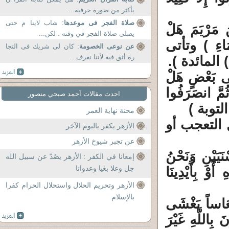
بأكثر من صورة حرفية...
صلاة الفجر فى موعدها
: شاب لاينا م حتى
َ مَرْيَمَ هَلْ
يصلى صلاة الفجر في وقته . لكن...
َّمَاءِ ) وتأتى
عن نوعى الخصومة
: كان لى شريك فى التجا
رة أثق فيه لأننا نعرف...
ِلَى بَعْضٍ هَلْ
َّ انصَرَفُوا
احدث مقالات آحمد صبحي منصور
محنة نهاية العمر
 التعجب أو
الأزهر يكفر باليوم الآخر
عن تجبر شيوخ الأزهر
نَيَيْنِ وَنَحْنُ
إمعانا في الكفر : الأزهر يصُدّ عن سبيل الله
جل وعلا بغيا وعدوانا
َوْ بِأَيْدِينَا
الأزهر وتحريم الحلال واستحلال الحرام كفرا
بالإسلام
ً نُعَاساً يَغْشَى
 بِاللَّهِ غَيْرَ