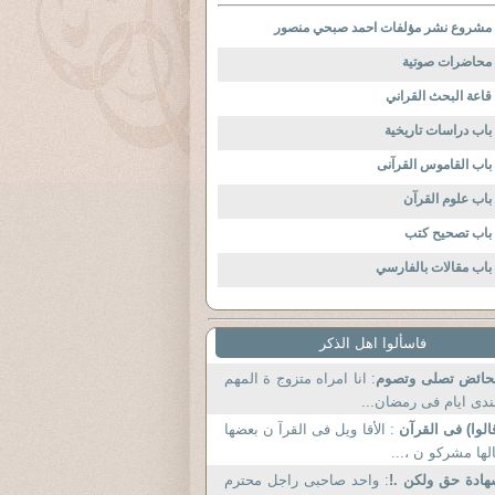
مشروع نشر مؤلفات احمد صبحي منصور
محاضرات صوتية
قاعة البحث القراني
باب دراسات تاريخية
باب القاموس القرآنى
باب علوم القرآن
باب تصحيح كتب
باب مقالات بالفارسي
فاسألوا اهل الذكر
حائض تصلى وتصوم
: انا امراه متزوج ة المهم
دى ايام فى رمضان...
الوا) فى القرآن
: الأقا ويل فى القرآ ن بعضها
لها مشركو ن ،...
ادة حق ولكن .!
: واحد صاحبى راجل محترم