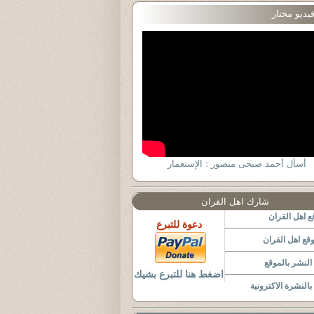
يديو مختار
أسأل أحمد صبحى منصور : الإستعمار
شارك اهل القران
 اهل القران
دعوة للتبرع
قع اهل القران
لنشر بالموقع
اضغط هنا للتبرع بشيك
النشرة الاكترونية