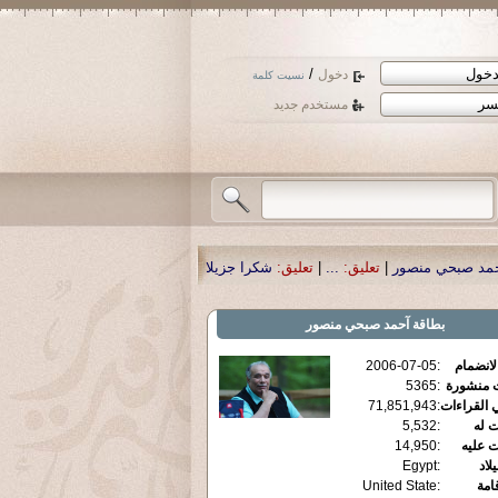
/
دخول
نسيت كلمة
مستخدم جديد
تعليق:
...
|
تعليق:
شكرا جزيلا أستاذ حمد الحمد .أكرمكم الله .
|
تعليق:
نسأل الله تع
بطاقة
آحمد صبحي منصور
الانضمام
:
2006-07-05
ت منشورة
:
5365
 القراءات
:
71,851,943
ت له
:
5,532
ت عليه
:
14,950
يلاد
:
Egypt
قامة
:
United State