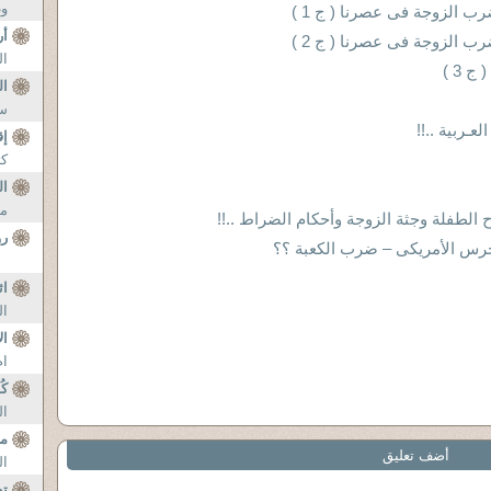
وط
رب الزوجة فى عصرنا ( ج 1 )
أر
رب الزوجة فى عصرنا ( ج 2 )
ال
 3 )
ال
سى
عـربية ..!!
إق
كث
ال
من
الطفلة وجثة الزوجة وأحكام الضراط ..!!
رو
نجرس الأمريكى – ضرب الكعبة ؟؟
اث
ال
ال
ام
كُ
ال
م
أضف تعليق
ال
تط