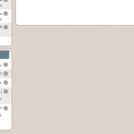
ال
س
ال
ال
..
مح
ال
عن
إم
جل
ال
با