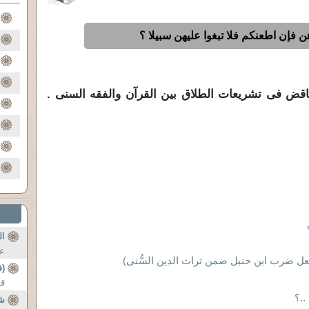
 فإن اطعنكم فلا تبغوا عليهن سبيلا ؟
ناقض فى تشريعات الطلاق بين القرآن والفقه السنى .
ال
عن
( جعل ضرب ابن حنبل ضمن تراث الدين السُّنى)
(ق
قا
..؟
شه