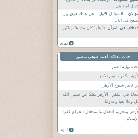
إسل امية هي...
ؤالان
: السؤا ل الأول : هل هناك فرق بين
صفح فى آية...
اختلاف فى القرآن
: (( وَلَو ْ كَانَ مِنْ عِنْد ِ غَيْر ِ
.
احدث مقالات آحمد صبحي منصور
نة نهاية العمر
أزهر يكفر باليوم الآخر
 تجبر شيوخ الأزهر
عانا في الكفر : الأزهر يصُدّ عن سبيل الله
 وعلا بغيا وعدوانا
أزهر وتحريم الحلال واستحلال الحرام كفرا
لإسلام