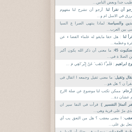
يب جدا وبعض الناس...
جو أن تقرأ لنا
: أرجو أن تشرح لنا مفهوم
رزق في الاسل ام و...
دين والسياسة
: لماذا ينتهى الصرا ع السيا
 بين العرب...
رأ لنا
: هل حقا مايقو له علماء الفضا ء عن
رة وعظمة...
عنكبوت 45
: ما معنى أن ذكر الله يكون أكبر
 الصلا ة فى...
ع ابراهيم
: فَلَم َّا ذَهَب َ عَنْ إِبْر َاهِي مَ ...
قال وثقيل
: ما معنى ثقيل وجمعه ا اثقال فى
قرآ ن ؟ هل هو...
أرحام
: ممكن تكتب لنا موضوع عن صلة الارح
 عشان دة...
فر أئمة( التفسير )
: قرأت فى التفا سير ان
ذى مرّ على قرية وهى...
عقب
: ا معنى معقب ؟ هل من التعق يب أي
تعل يق على...
بيق العقوبات
: توصلت في بحثك أن الدول ة