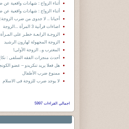
أثناء الزواج : شهادات واقعية عن ض
أثناء الزواج : شهادات واقعية عن ض
أحيانا .. لا جدوى من ضرب الزوجة: ( ج
اضاءات قرآنية 3 المرأة ...الزوجة
الزوجـة الرابعـة خطـر على المـرأة ال
الزوجة المجهولة لهارون الرشيد
المغترب و.. الزوجة الأولى!
أحدث منجزات الفقه السلفى : نكاح 
هل فعلا يريد تنكريدو – عضو الكو
ممنوع ضرب الأطفال
لا يوجد ضرب للزوجة فى الاسلام
اجمالي القراءات 5997