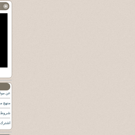
ف
عن موقع
منهج مو
شروط ا
اشترك ب