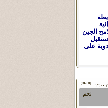
يطة
ية
امح الجين
ُستقبل
أدوية على
[90708]
في الأربعاء ٠٣ - أبريل - ٢٠١٩ ١٢:٠٠
نعم