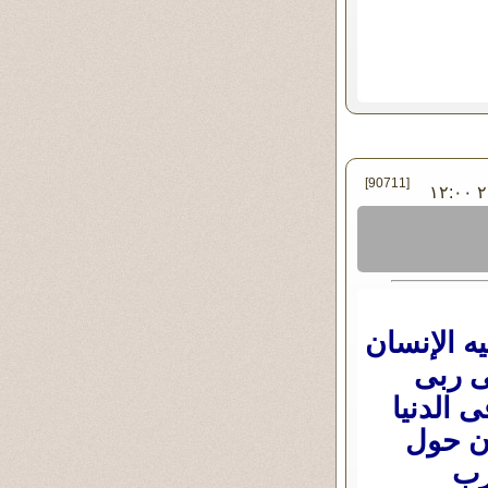
[90711]
في الخميس ٠٤ - أبريل - ٢٠١٩ ١٢:٠٠
 الإنسان
ى ربى
 الدنيا
ن حول
رب