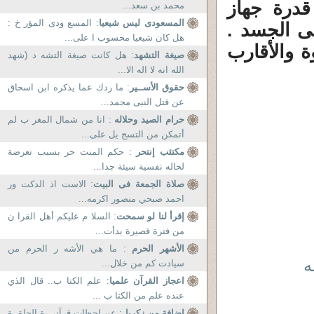
درة جهاز
محمد بن سعد...
المسعودى ليس شيعيا
: المسع ودى المؤر خ :
فى الجسد .
هل كان شيعيا محسوب ا على...
ة والأقارب
صيغة التشهد
: هل كانت صيغة التشه د (شهد
الله انه لا اله الا...
حقوق الأســير
: ما ردك عما يذكره ابن اسحاق
عن قتل النبى محمد...
حرام الصيد وحلاله
: انا من شمال المغر ب لم
أتمكن من التسج يل على...
مكتئب إنتحر
: حكم المنت حر بسبب تعرضة
لحاله نفسية سيئة جدا...
صلاة الجمعة فى البيت
: الاست اذ الدكت ور
احمد صبحي منصور اكرمه...
إقرأ لنا لو سمحت
: السلا م عليكم أهل القرا ن
من فترة قصيرة بدأت...
الأشهر الحرم
: ما هي الأشه ر الحرم من
ه
سيادت كم من خلال...
اعجاز القرآن علميا
: علم الكتا ب.. قال الذي
عنده علم من الكتا ب ...
إضافة من زكريا
: عن لحظات قرآني ة الحلق ة