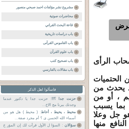
مشروع نشر مؤلفات احمد صبحي منصور
محاضرات صوتية
مرض
قاعة البحث القراني
باب دراسات تاريخية
باب القاموس القرآنى
باب علوم القرآن
حاب الرأى
باب تصحيح كتب
باب مقالات بالفارسي
ن الحتميات
د يحدث من
فاسألوا اهل الذكر
م ، أو من
حزنت جدا ؟!!
: حزنت جدا يا دكتور عندما
ا بما يسبب
وجدتك ببرنا مج الاخ...
محيط ، يحيط ، أحاط
: ( محيط ) هل هو من
و جل وعلا
أسماء الله الحسن ى ؟ أم مجرد صفة...
لنافع منها
سؤالان
: السؤا ل الأول قرأت لك إن المؤر خ