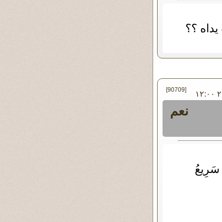
يداه ؟؟
[90709]
في الأربعاء ٠٣ - أبريل - ٢٠١٩ ١٢:٠٠
نعم
سَرِيعُ