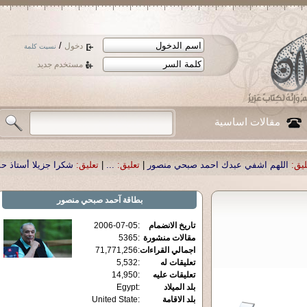
/
دخول
نسيت كلمة
مستخدم جديد
مقالات اساسية
احمد صبحي منصور
|
تعليق:
...
|
تعليق:
شكرا جزيلا أستاذ حمد الحمد .أكرمكم الله .
|
بطاقة
آحمد صبحي منصور
تاريخ الانضمام
:
2006-07-05
مقالات منشورة
:
5365
اجمالي القراءات
:
71,771,256
تعليقات له
:
5,532
تعليقات عليه
:
14,950
بلد الميلاد
:
Egypt
بلد الاقامة
:
United State