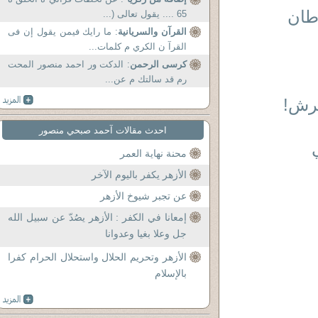
سرطان
65 .... يقول تعالى (...
القرآن والسريانية
: ما رايك فيمن يقول إن فى
القرآ ن الكري م كلمات...
كرسى الرحمن
: الدكت ور احمد منصور المحت
رم قد سالتك م عن...
عرش!
احدث مقالات آحمد صبحي منصور
محنة نهاية العمر
الأزهر يكفر باليوم الآخر
عن تجبر شيوخ الأزهر
إمعانا في الكفر : الأزهر يصُدّ عن سبيل الله
جل وعلا بغيا وعدوانا
الأزهر وتحريم الحلال واستحلال الحرام كفرا
بالإسلام