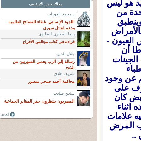
يد هو ليس
مقالات من الارشيف
واحدة من
د.محمد العودات
وينطبق
اللجوء الإنساني: غطاء للفضائح العالمية
ودعم لقاتل سوري
الأمراض
رضا البطاوى البطاوى
 العيون -
قراءة فى كتاب مجالس الأفراح
ا أن
جلال الدين
الجينات
رسالة إلي الرب يحمي السوريين من
طباء
الذبح
شريف هادي
 عن وجود
محاكمة أحمد صبحي منصور
وف على
شادي طلعت
يض كان
المصريون ينتظرون حفر المقابر الجماعية
 اثناء
ه علامات
ب المرض
 ..