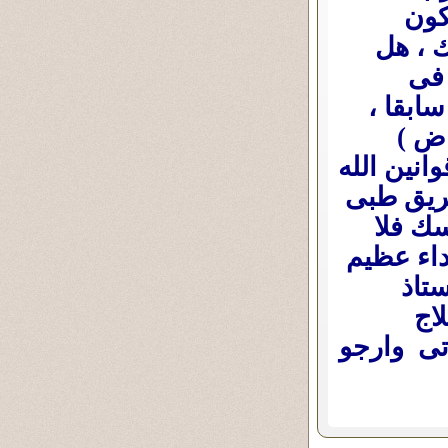
كون
 ، هل
 فى
سابقا ،
اض )
نين الله
فريق طبى
ك فلا
تداء عظيم
ستاذ
اج
اتى وارجو