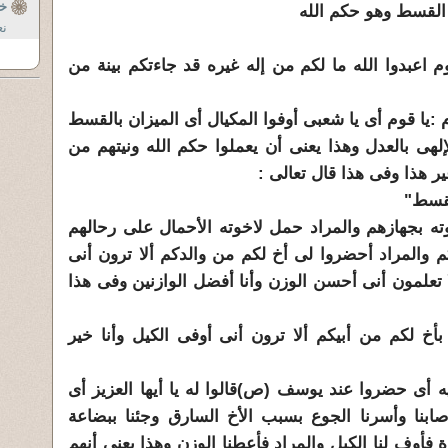
خ
 القسط وهو حكم الله
نع
م اعبدوا الله ما لكم من إله غيره قد جاءتكم بينة من
يا قوم أى يا شعبى أوفوا المكيال أى الميزان بالقسط
إلهى بالعدل وهذا يعنى أن يعملوا حكم الله ونيتهم من
ر هذا وفى هذا قال تعالى :
لقسط"
 بجهازهم والمراد حمل لاخوته الأحمال على رحالهم
كم والمراد أحضروا لى أخ لكم من والدكم ألا ترون أنى
لا تعلمون أنى أحسن الوزن وأنا أفضل الوازنين وفى هذا
أخ لكم من أبيكم ألا ترون أنى أوفى الكيل وأنا خير
يه أى حضروا عند يوسف (ص)قالوا له يا أيها العزيز أى
أصابنا وأسرنا الجوع بسبب الأخ السارق وجئنا ببضاعة
 فأوف لنا الكيل والمراد فأعطنا الوزن وهذا يعنى أنهم