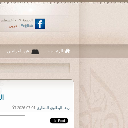
مساءً
English
|
عربي
الرئيسية
عن القرانيين
ال
رضا البطاوى البطاوى
Ýí 2026-07-01