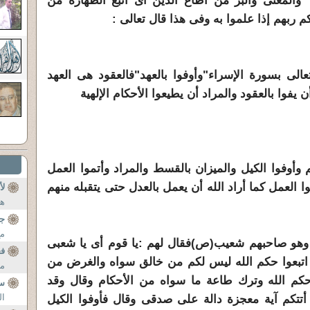
والمعنى والبر من أطاع الدين أى اتبع الطهارة من
 ربهم إذا علموا به وفى هذا قال تعالى :
عالى بسورة الإسراء"وأوفوا بالعهد"فالعقود هى العهد
أن يفوا بالعقود والمراد أن يطيعوا الأحكام الإلهية
أوفوا الكيل والميزان بالقسط والمراد وأتموا العمل
ا العمل كما أراد الله أن يعمل بالعدل حتى يتقبله منهم
لأ
ها
جب
مع
 وهو صاحبهم شعيب(ص)فقال لهم :يا قوم أى يا شعبى
فع
ى اتبعوا حكم الله ليس لكم من خالق سواه والغرض من
مح
كم الله وترك طاعة ما سواه من الأحكام وقال وقد
س
ال
 أتتكم آية معجزة دالة على صدقى وقال فأوفوا الكيل