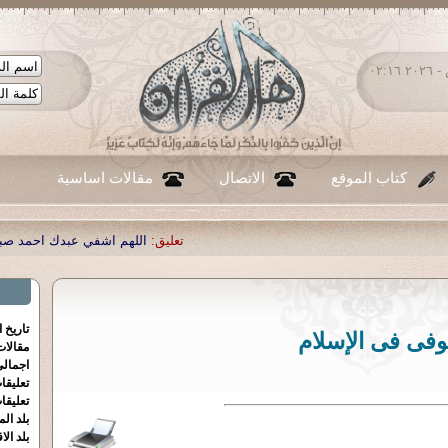
الجمعة ٠٧ - أغسطس - ٢٠٢٦ ٠٢:١٦
كتاب الموقع
الاتصال
مقالات اساسية
تعليق:
اللهم اشفي عبدك احمد صبحي منصور
|
تعليق:
...
|
تعليق:
تاريخ 
وفى فى الإسلام
مقالا
اجمالي
تعليقا
تعليقا
بلد الم
بلد الا