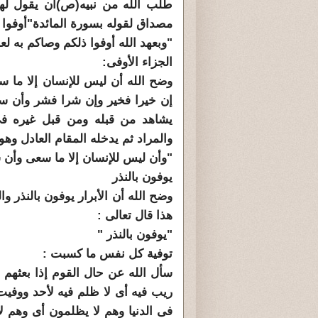
طلب الله من نبيه(ص)أن يقول لهم 
مصداق لقوله بسورة المائدة"أوفوا ب
"وبعهد الله أوفوا ذلكم وصاكم به ل
الجزاء الأوفى:
وضح الله أن ليس للإنسان إلا ما س
إن خيرا فخير وإن شرا فشر وأن س
يشاهد من قبله ومن قبل غيره فى 
والمراد ثم يدخله المقام العادل وهو
"وأن ليس للإنسان إلا ما سعى وأن 
يوفون بالنذر
وضح الله أن الأبرار يوفون بالنذر و
هذا قال تعالى :
"يوفون بالنذر "
توفية كل نفس ما كسبت :
سأل الله عن حال القوم إذا بعثهم 
ريب فيه أى لا ظلم فيه لأحد ووف
فى الدنيا وهم لا يظلمون أى وهم 