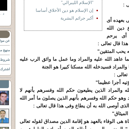
"الإسلام الليبرالي"
 :
إن الإسلام هو دين الأخلاق أساسا
أكبر جرائم البشرية
ى بعهده أى
 دين الله
 أى يرحم
عن موقع
هذا قال تعالى :
منهج مو
ه يحب المتقين"
ا عاهد الله عليه والمراد وما عمل ما واثق الرب عليه
شروط ا
والمراد فسيدخله الله مسكنا كبيرا هو الجنة
اشترك ب
تعالى :
تيه أجرا عظيما"
له والمراد الذين يطيعون حكم الله وفسرهم بأنهم لا
د وهو حكم الله وفسرهم بأنهم الذين يصلون ما أمر الله
لذى أوصى الله به أن يطاع وفى هذا قال تعالى :
الميثاق"
كاة هى الوفاء بالعهد هو إقامة الدين مصداق لقوله تعالى