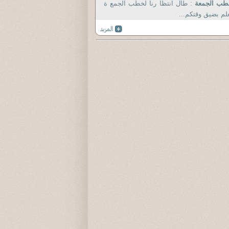
طب الجمعة
: طال انتظا رنا لخطب الجمع ة
لم بضيق وقتكم...