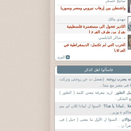
سامح عسكر
واشنطن بين إرهاب نيروبي ومصر وسوريا
مهدي مالك
اكادير تتحول الى مستعمرة فلسطينية
بقرار من طرف الفرع ا
د. شاكر النابلسي
الحرب التي لم تكتمل: الديمقراطية في
العراق!
فاسألوا اهل الذكر
نه يضرب زوجته
: إنفصل ت عن زوجتى وتركت
 فى مصر مع بنتنا...
ل الطور
: اريد معرفة معني كلمة ( الطور )
 الشكر...
لا ..لماذا يا هذا؟
: السؤا ل لماذا للان لم يتم
اكم ة وزير...
ؤالان
: السؤا ل الأول ما معنى ( حبل ) فى
قرآ ن ...