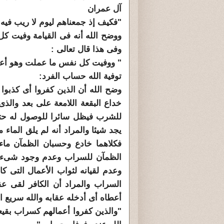
آل عمران
"فكيف إذ جمعناهم ليوم لا ريب في
ووضح الله أنه فى القيامة وفيت 
وفى هذا قال تعالى :
" ووفيت كل نفس ما عملت وهو أعلم
توفية الله حساب الفرد:
وضح الله أن الذين كفروا أى كذبوا
خداع البقعة اللامعة على بعد والذ
للشرب فيظل سائرا للوصول له حتى 
يجد شيئا والمراد أنه لم يلق الماء
فكلاهما خادع وحسبان الظمآن ماء
الظمآن للسراب وعدم وجود شىء عن
وعدم لقيانه لثواب الأعمال التى ك
السراب والمراد أن الكافر لقى ع
أعطاه أى أدخله عقابه والله سريع 
"والذين كفروا أعمالهم كسراب بقيع