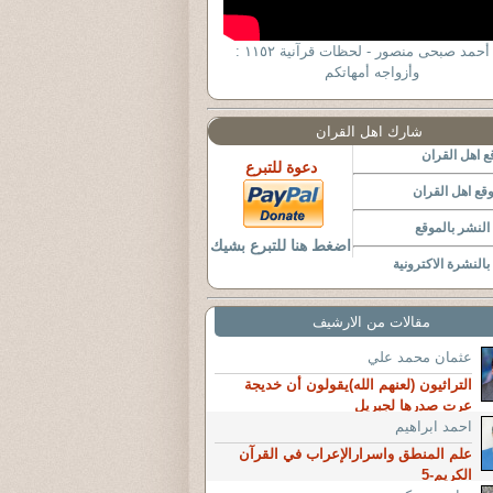
د . أحمد صبحى منصور - لحظات قرآنية ١١٥٢ :
وأزواجه أمهاتكم
شارك اهل القران
 اهل القران
دعوة للتبرع
قع اهل القران
لنشر بالموقع
اضغط هنا للتبرع بشيك
النشرة الاكترونية
مقالات من الارشيف
عثمان محمد علي
التراثيون (لعنهم الله)يقولون أن خديجة
عرت صدرها لجبريل
احمد ابراهيم
علم المنطق واسرارالإعراب في القرآن
الكريم-5‏