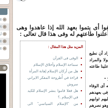
ال
ا أى يتموا بعهد الله إذا عاهدوا وهى
ال
أعلنوا طاعتهم له وفى هذا قال تعالى :
أي
ال
المزيد مثل هذا المقال :
ال
اد أن نطيع
الوفى فى القرآن
لا والمراد
سماحة الإسلام وأخلاق الإسلام
لينا طاعته
ف
هل من أركان الإسلام إهانة المرأة
قراءة في أُطروحة المفكر الايراني
 "
سروش
 أى الوفاء
هل فعلا قاموا بنشر الإسلام للكيد
فى بعهدهم
في الإسلام .؟
هم ثوابهم
من "الإسلام السياسي" الى
وهو نصرهم