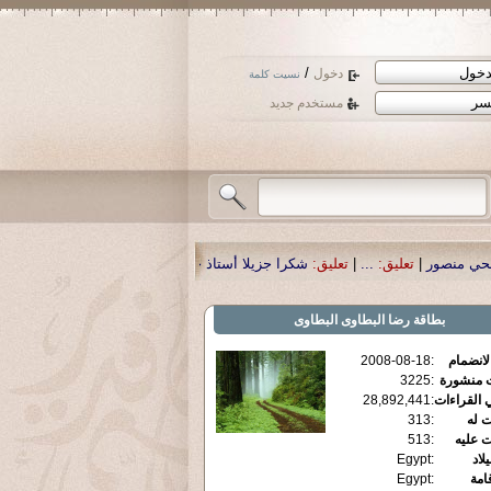
/
دخول
نسيت كلمة
مستخدم جديد
شكرا جزيلا أستاذ حمد الحمد .أكرمكم الله .
|
تعليق:
نسأل الله تعالى أن يمن بالشف
بطاقة
رضا البطاوى البطاوى
الانضمام
:
2008-08-18
ت منشورة
:
3225
 القراءات
:
28,892,441
ت له
:
313
ت عليه
:
513
يلاد
:
Egypt
قامة
:
Egypt