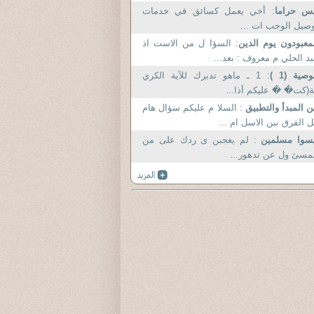
يس حراما
: أخي يعمل كسائق في خدمات
صيل الوجب ات ...
معبودون يوم الدين
: السؤا ل من الاست اذ
د الحلي م معروف : بعد...
وصية (1 )
: 1 ـ ماهو تدبرك للآية الكري
(كت� � عليكم أذا...
ن المبدأ والتطبيق
: السلا م عليكم سؤال هام
 الفرق بين الاسل ام ...
يسوا مسلمين
: لم يعجبن ى ردك على من
مسئ ول عن تدهور...