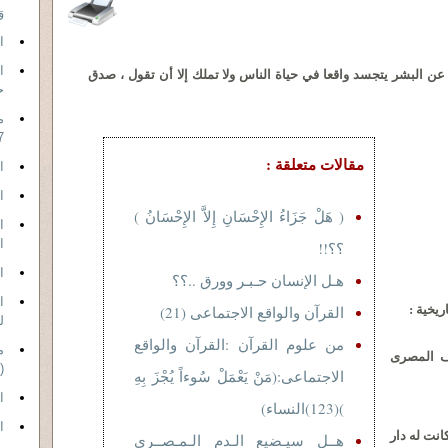
و
ال
ن عن البشر يتجسد واقعا في حياة الناس ولا تملك إلا أن تقول ، صدق
ح
م
7
مقالات متعلقة :
ا
ا
( هَلْ جَزَاءُ الإِحْسَانِ إِلاَّ الإِحْسَانُ )
ا
؟؟!!
ا
هـل الإنسان حـبـر وورق ..؟؟
ريخية :
القرآن والواقع الاجتماعى (21)
ل
من علوم القرآن :القرآن والواقع
م
ف المصرى
(11 )
الاجتماعى:(مَنْ يَعْمَلْ سُوءاً يُجْزَ بِهِ
ا
)(123)النساء)
ا
نت له دار
هــل سيـضيع الـدم الـمـصــري