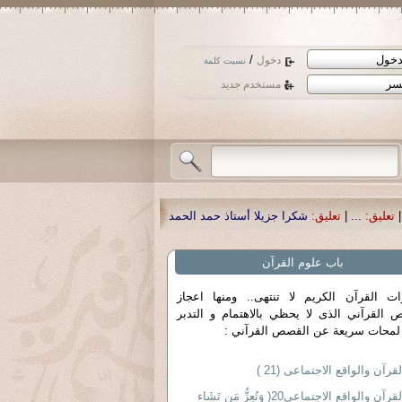
/
دخول
نسيت كلمة
مستخدم جديد
ا أستاذ حمد الحمد .أكرمكم الله .
|
تعليق:
نسأل الله تعالى أن يمن بالشفاء لوالدنا
باب علوم القرآن
ات القرآن الكريم لا تنتهى.. ومنها اعجاز
 القرآني الذى لا يحظي بالاهتمام و التدبر
لمحات سريعة عن القصص القرآني :
لقرآن والواقع الاجتماعى (21 )
القرآن والواقع الاجتماعى20( وَتُعِزُّ مَن تَشَاء