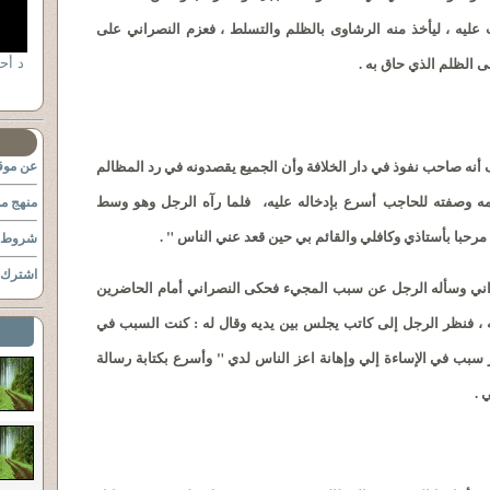
عليه ، ليأخذ منه الرشاوى بالظلم والتسلط ، فعزم النصراني على
ى الظلم الذي حاق به .
د أ
نه صاحب نفوذ في دار الخلافة وأن الجميع يقصدونه في رد المظالم
عن موقع
مه وصفته للحاجب أسرع بإدخاله عليه، فلما رآه الرجل وهو وسط
منهج مو
 مرحبا بأستاذي وكافلي والقائم بي حين قعد عني الناس " .
شروط ا
اشترك ب
صراني وسأله الرجل عن سبب المجيء فحكى النصراني أمام الحاضرين
، فنظر الرجل إلى كاتب يجلس بين يديه وقال له : كنت السبب في
سبب في الإساءة إلي وإهانة اعز الناس لدي " وأسرع بكتابة رسالة
 .