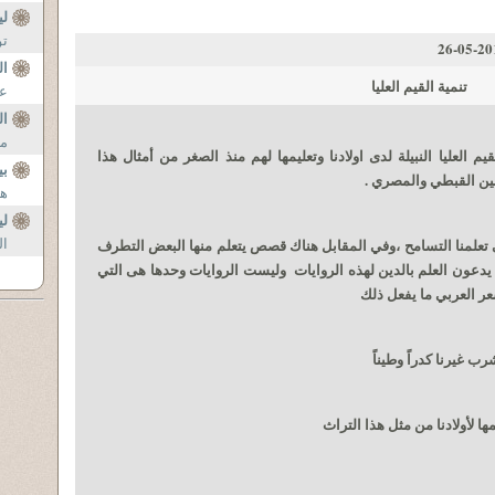
ل
تو
2010-
ال
تنمية القيم العليا
عب
ال
مة
م العليا النبيلة لدى اولادنا وتعليمها لهم منذ الصغر من أمثال هذا
بي
ين القبطي والمصري .
هل
ل
 تعلمنا التسامح ،وفي المقابل هناك قصص يتعلم منها البعض التطرف
ال
 يدعون العلم بالدين لهذه الروايات وليست الروايات وحدها هى التي
ر العربي ما يفعل ذلك
يرنا كدراً وطيناً
ا لأولادنا من مثل هذا التراث