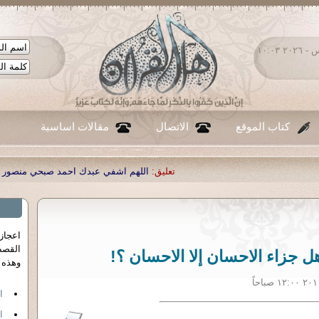
الخميس ٠٦ - أغسطس - ٢٠٢٦ ١٠:٠٣
كتاب الموقع
الاتصال
مقالات اساسية
تعليق:
اللهم اشفي عبدك احمد صبحي منصور
|
تعليق:
...
|
تعليق:
شكرا جزيل
اعجاز
القصص
هل جزاء الاحسان إلا الاحسان ؟!
وهذه 
ا