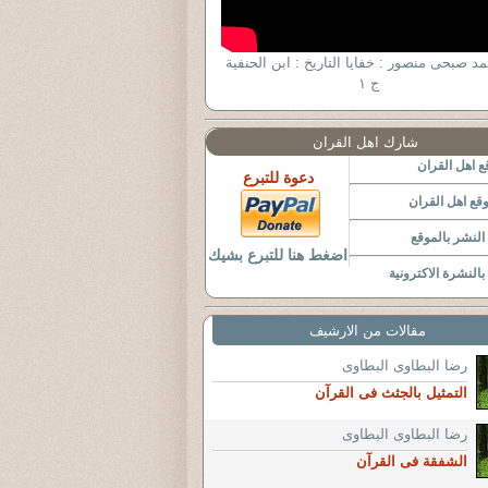
حمد صبحى منصور : خفايا التاريخ : ابن الحنفية
ج ١
شارك اهل القران
 اهل القران
دعوة للتبرع
قع اهل القران
لنشر بالموقع
اضغط هنا للتبرع بشيك
النشرة الاكترونية
مقالات من الارشيف
رضا البطاوى البطاوى
التمثيل بالجثث فى القرآن
رضا البطاوى البطاوى
الشفقة فى القرآن