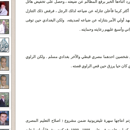
رد أثناءها الخبر برفع المظالم عن ضيعته ، وحصل على تخفيض هائل
كثر كرما فأعلن تنازله عن ضياعه لذلك الرجل ، فرفض ذلك التنازل
د أولي الأمر بتنازله عن ضياعه لصديقه، ولكن البغدادي حين توفى
ني وأسبغ عليهم رعايته وحمايته .
ن شخصين احدهما مصري قبطي والآخر بغدادي مسلم . ولكن الراوي
دي كان حيا يرزق حين قص الراوي قصته .
وتم انتاجها سهرة تليفزيونية ضمن مشروع ( اصلاح التعليم المصرى
ليكون أكثر تسامحا مع الأقباط ) الذى تولاه مركز ابن خلدون فى عامى 1998 ـ 1999.وقد كنت مشرفا أساسيا عليه