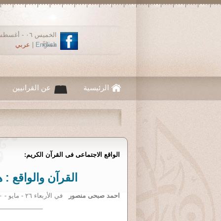
مساءً
English
|
عربي
الرئيسية
عن القرانيين
الواقع الاجتماعى فى القرآن الكريم:
القرآن والواقع : 
احمد صبحى منصور
في الأربعاء ٢٦ - مايو - ٢٠١٠ ١٢:٠٠ صباحاً