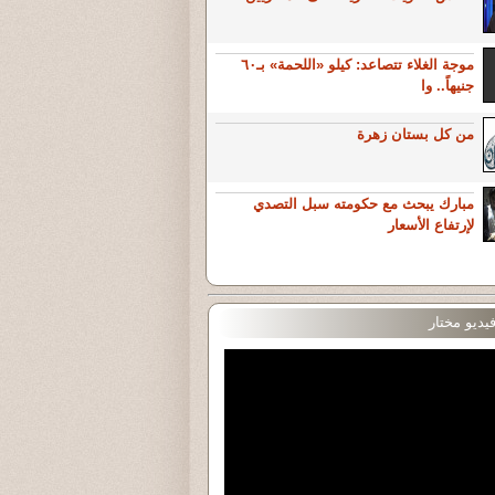
موجة الغلاء تتصاعد: كيلو «اللحمة» بـ٦٠
جنيهاً.. وا
من كل بستان زهرة
مبارك يبحث مع حكومته سبل التصدي
لإرتفاع الأسعار
يديو مختار