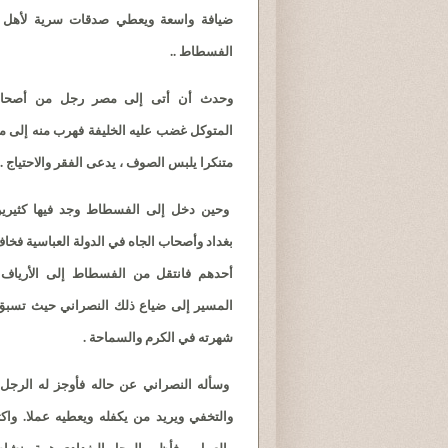
ضيافة واسعة ويعطي صدقات سرية لأهل 
الفسطاط ..
وحدث أن أتى إلى مصر رجل من أصحاب 
المتوكل غضب عليه الخليفة فهرب منه إلى م
متنكرا يلبس الصوف ، يدعى الفقر والاحتياج .
وحين دخل إلى الفسطاط وجد فيها كثيري
بغداد وأصحاب الجاه في الدولة العباسية فخا
أحدهم فانتقل من الفسطاط إلى الأرياف و
المسير إلى ضياع ذلك النصراني حيث تسبق
شهرته في الكرم والسماحة .
وسأله النصراني عن حاله فأوجز له الرجل ب
والتخفي ويريد من يكفله ويعطيه عملا. واكت
والعمل ، فأظهر الرجل البغدادي همة ونشاطا