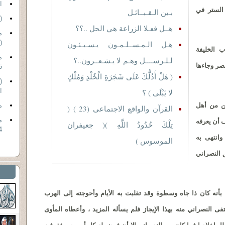
ا
الستر في
بـين الـقـبــائـل
(7 ) القرآن والواقع الاجتماعى
هــل فعـلا الزراعة هي الحل ..؟؟
م
(6)(الذين يوفون
هـل الـمـســلـمـون يـسـيـئـون
الخليفة
م
لـلـرســــل وهـم لا يـشـعــرون..؟
صر وجاءها
 )
( هَلْ أَدُلُّكَ عَلَى شَجَرَةِ الْخُلْدِ وَمُلْكٍ
ا
لا يَبْلَى ) ؟
ن من أهل
م
القرآن والواقع الاجتماعى (23 ) (
ف أن يعرفه
م
تِلْكَ حُدُودُ اللَّهِ )( جعيفران
 )
انتهى به
الموسوس )
 النصراني
أنه كان ذا جاه وسطوة وقد تقلبت به الأيام وأحوجته إلى الهرب
فى النصراني منه بهذا الإيجاز فلم يسأله المزيد ، وأعطاه المأوى
 وإخلاصا فما كان من النصراني إلا أن فوض له كل أموره ووثق فيه