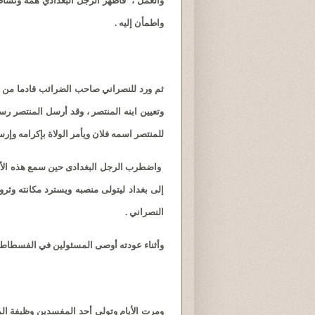
واطمأن إليه .
ثم ورد للنصراني صاحب الضرائب قادما من ا
وتعيين ابنه المنتصر ، وقد أرسل المنتصر
للمنتصر اسمه فلان ويأمر الولاة بإكرامه وإر
واضطرب الرجل البغدادى حين سمع هذه الأخبار
إلى بغداد ليتولى منصبه ويسترد مكانته وثرو
النصراني .
وأثناء عودته أوصى المسئولين في الفسطاط بال
ومرت الأيام وتولى أحد المفسدين وظيفة الم