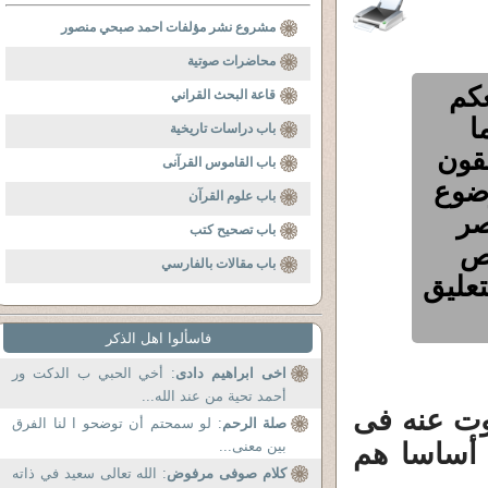
مشروع نشر مؤلفات احمد صبحي منصور
محاضرات صوتية
كم
قاعة البحث القراني
ا
باب دراسات تاريخية
قون
باب القاموس القرآنى
موضوع
باب علوم القرآن
صر
باب تصحيح كتب
نص
باب مقالات بالفارسي
تعليق
فاسألوا اهل الذكر
اخى ابراهيم دادى
: أخي الحبي ب الدكت ور
أحمد تحية من عند الله...
كوت عنه فى
صلة الرحم
: لو سمحتم أن توضحو ا لنا الفرق
د أساسا هم
بين معنى...
كلام صوفى مرفوض
: الله تعالى سعيد في ذاته