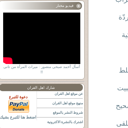
فيديو مختار
ة
أسأل أحمد صبحى منصور : ميراث المرأة من تانى
 خلط
!!
للبيت
شارك اهل القران
عن موقع اهل القران
دعوة للتبرع
منهج موقع اهل القران
الصحيح
شروط النشر بالموقع
اضغط هنا للتبرع بشيك
الخلقى
اشترك بالنشرة الاكترونية