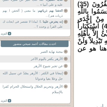
إِلاَّ مُكَاءً وَتَصْدِيَةً فَذُوقُوا الْعَذَابَ بِمَا كُنتُمْ تَكْفُرُونَ (35)
عليه و على أنبيا ء ...
ا بِاللَّهِ
الحقنا بهم ذرياتهم
: ما معنى ( ألحقن ا بهم
ذريات هم )...
َى مِنْ إِحْدَى
إنه يعترض علينا .!
: لماذا لا تقتصر فى ابحاث ك
الأُمَمِ فَلَمَّا جَاءَهُمْ نَذِيرٌ مَا زَادَهُمْ إِلاَّ نُفُوراً (42) اسْتِكْبَاراً
على القرآ ن وحده ؟...
ِلاَّ بِأَهْلِهِ
ِ تَبْدِيلاً وَلَنْ
احدث مقالات آحمد صبحي منصور
فاطر) . السياق هنا هو عن
محنة نهاية العمر
الأزهر يكفر باليوم الآخر
عن تجبر شيوخ الأزهر
إمعانا في الكفر : الأزهر يصُدّ عن سبيل الله
جل وعلا بغيا وعدوانا
الأزهر وتحريم الحلال واستحلال الحرام كفرا
بالإسلام
لأعراب