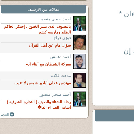
مقالات من الارشيف
ءان *
آحمد صبحي منصور
بالتصوف الذى نشر الخنوع : إحتكر الحاكم
الظلم ومارسه كشع
فوزى فراج
سؤال هام عن أهل القرآن
 إن
أحمد دهمش
معركة الشيطان مع أبناء آدم
مدحت قلادة
مهندس عدلي أبادير شمس لا تغيب
آحمد صبحي منصور
رحلة الشتاء والصيف ( التجارة الشرقية )
أساس الصراع العا�