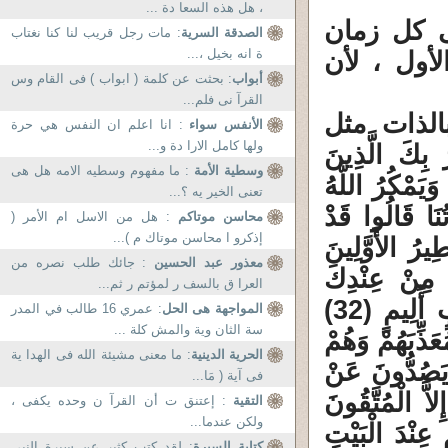
، هل هذه السعا دة ...
 كل زمان
الصدقة السرية
: مات رجل قريب لنا كنا نغتاب
ة انه بخيل ،...
أول ، لأن
أبواب
: بحثت عن كلمة ( ابواب ) فى القام وس
القرآ نى فلم...
لذات مثل
الأنفس سواء
: انا اعلم ان النفس هي حرة
ولها كامل الارا دة و...
كَ الَّذِينَ
وسطية الأمة
: ما مفهوم وسطيه الامه هل هى
َيَمْكُرُ اللَّهُ
تعنى الخير يه ؟...
يْهِمْ آيَاتُنَا قَالُوا قَدْ
محاسن موتاكم
: هل من الاسل ام الأمر (
إذكرو ا محاسن موتاك م )...
ِيرُ الأَوَّلِينَ
معذور عبد الحسين
: جائك طلب نصره من
َ مِنْ عِنْدِكَ
العرا ق بالسف ر لمؤتم ر ثم...
فَأَمْطِرْ عَلَيْنَا حِجَارَةً مِنْ السَّمَاءِ أَوْ ائْتِنَا بِعَذَابٍ أَلِيمٍ (32)
المواجهة هى الحل
: عمري 16 طالب في المدر
سة الثان وية والمش كلة ...
عَذِّبَهُمْ وَهُمْ
الحرية الدينية
: ما معنى مشيئة الله فى الهدا ية
وَهُمْ يَصُدُّونَ عَنْ
فى آية ( مَا...
اَّ الْمُتَّقُونَ
التقية
: إعتنق ت أن القرآ ن وحده يكفى ،
ولكن عندما...
َانَ صَلاتُهُمْ عِنْدَ الْبَيْتِ
كتابة السيرة
: لقد كتب كثير عن سيرة النبي