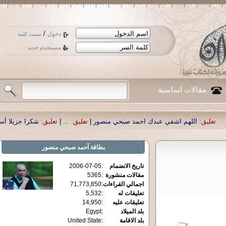
/
دخول
نسيت كلمة
مستخدم جديد
مقالات اساسية
شفي عبدك احمد صبحي منصور
|
تعليق:
...
|
تعليق:
شكرا جزيلا أستاذ حمد الحمد .أكر
بطاقة
آحمد صبحي منصور
تاريخ الانضمام
:
2006-07-05
مقالات منشورة
:
5365
اجمالي القراءات
:
71,773,850
تعليقات له
:
5,532
تعليقات عليه
:
14,950
بلد الميلاد
:
Egypt
بلد الاقامة
:
United State