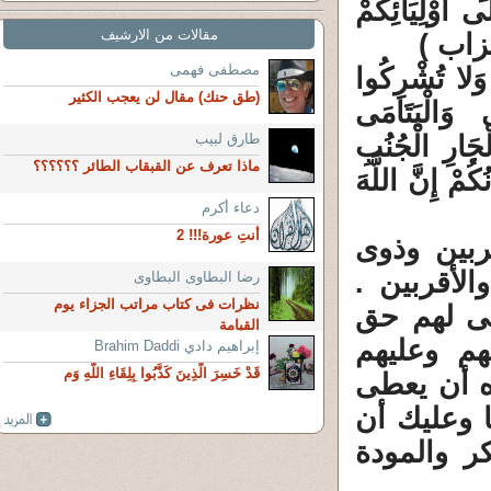
ى أَوْلِيَائِكُمْ
مقالات من الارشيف
مصطفى فهمى
َلا تُشْرِكُوا
(طق حنك) مقال لن يعجب الكثير
 وَالْيَتَامَى
جَارِ الْجُنُبِ
طارق لبيب
ماذا تعرف عن القبقاب الطائر ؟؟؟؟؟؟
ُمْ إِنَّ اللَّهَ
دعاء أكرم
أنتِ عورة!!! 2
ربين وذوى
لأقربين .
رضا البطاوى البطاوى
نظرات فى كتاب مراتب الجزاء يوم
لى لهم حق
القيامة
م وعليهم
إبراهيم دادي Brahim Daddi
قَدْ خَسِرَ الَّذِينَ كَذَّبُوا بِلِقَاءِ اللَّهِ وَم
ه أن يعطى
 وعليك أن
ر والمودة