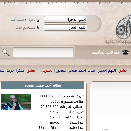
/
دخول
نسيت كلمة
مستخدم جديد
مقالات اساسية
اشفي عبدك احمد صبحي منصور
|
تعليق:
...
|
تعليق:
شكرا جزيلا أستاذ حمد الحمد .أك
بطاقة
آحمد صبحي منصور
تاريخ الانضمام
:
2006-07-05
مقالات منشورة
:
5365
اجمالي القراءات
:
71,798,351
تعليقات له
:
5,532
تعليقات عليه
:
14,950
بلد الميلاد
:
Egypt
بلد الاقامة
:
United State