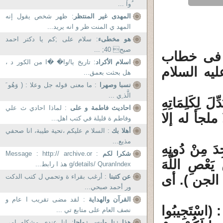
ُواْ ...
المهدى غير المنتظر
: ظهر شخص يقول إنه
المهد ي المنت ظر و انه يريد...
هو مخطىء
: سلام علی ;کم یا دکتر احمد
صبح 40; ...
ا فى خطاب
اسلام الأكراد
: تاريخ يا/وا� �ا من الكور د ،
يه السلام
هل بحثت بعمق...
نسبا وصهرا
: ما معنى قوله جل وعلا : ( وَهُو َ
الَّذ ِي ...
لَ لِكَلِمَاتِهِ
احاديث فاطمة و على
: لماذا احادي ث علي
) الكهف ). أى لا ملجأ له إلا
وفاطم ة قليلة في كتب اهل...
أهلا بك
: السلا م عليكم ،تحية طيبة، انا صحفي
مذيع...
ِدَ مِنْ دُونِهِ
شكرا لكم
: Message : http:// archive.or
مَنْ يَعْصِ اللَّهَ
g/details/ QuranIndex هذ ا رابط...
ولَهُ فَإِنَّ لَهُ نَارَ جَهَنَّمَ خَالِدِينَ فِيهَا أَبَداً (23) الجن ). أى
عن كتبنا
: أرغب بقراء ة وتحمي ل كتب الدكت
ور أحمد صبحي...
القرآن والهداية
: لقد مضى تقريب ا عام و
اسْتَجِيبُوا
نصف العام على متابع تي ...
هذا زنا وليس زواجا
: انا عندى مشكله امى