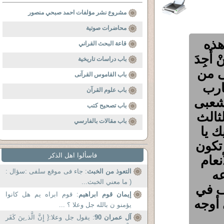
مشروع نشر مؤلفات احمد صبحي منصور
محاضرات صوتية
هذه
قاعة البحث القراني
ْ أَجِدَ
باب دراسات تاريخية
 الثانى من
باب القاموس القرآنى
ارب
باب علوم القرآن
شعبى
باب تصحيح كتب
ثالث
باب مقالات بالفارسي
ك يا
تكون
فاسألوا اهل الذكر
نعام
عه
التعوذ من الخبث
: جاء فى موقع سلفى :سؤال :
( ما معني الخبث...
ف في
إيمان قوم ابراهيم
: قوم ابراه يم هل كانوا
 أوجه
يؤمنو ن بالله جل وعلا ؟ ...
آل عمران 90
: يقول جل وعلا:{ إِنَّ الَّذ ِينَ كَفَر