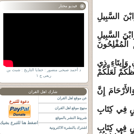
فيديو مختار
ابْنَ السَّبِيلِ
َابْنَ السَّبِيلِ
ْ الْمُفْلِحُونَ
انِ وَإِيتَاءِ ذِي
ُكُمْ لَعَلَّكُمْ
د أحمد صبحى منصور : خفايا التاريخ : شبث بن
ربعى ج ١
وَالأَرْحَامَ إِنَّ
شارك اهل القران
عن موقع اهل القران
دعوة للتبرع
َعْضٍ فِي كِتَابِ
منهج موقع اهل القران
شروط النشر بالموقع
اضغط هنا للتبرع بشيك
َعْضٍ فِي كِتَابِ
اشترك بالنشرة الاكترونية