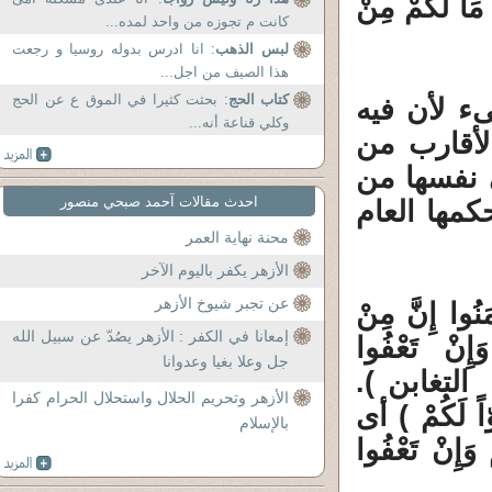
ِ مَا لَكُمْ مِنْ
كانت م تجوزه من واحد لمده...
لبس الذهب
: انا ادرس بدوله روسيا و رجعت
هذا الصيف من اجل...
كتاب الحج
: بحثت كثيرا في الموق ع عن الحج
ء لأن فيه
وكلي قناعة أنه...
لأقارب من
 نفسها من
احدث مقالات آحمد صبحي منصور
مها العام
محنة نهاية العمر
الأزهر يكفر باليوم الآخر
عن تجبر شيوخ الأزهر
ُوا إِنَّ مِنْ
إمعانا في الكفر : الأزهر يصُدّ عن سبيل الله
َإِنْ تَعْفُوا
جل وعلا بغيا وعدوانا
حُوا وَتَغْفِرُوا فَإِنَّ اللَّهَ غَفُورٌ رَحِيمٌ (14) التغابن ).
الأزهر وتحريم الحلال واستحلال الحرام كفرا
اً لَكُمْ ) أى
بالإسلام
ِنْ تَعْفُوا