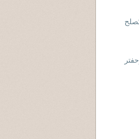
ُصلح
حفتر