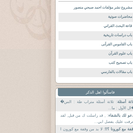
مشروع نشر مؤلفات احمد صبحي منصور
محاضرات صوتية
قاعة البحث القراني
باب دراسات تاريخية
باب القاموس القرآنى
باب علوم القرآن
باب تصحيح كتب
باب مقالات بالفارسي
فاسألوا اهل الذكر
اثة أسئلة
: ثلاثة أسئلة متراب طة : الس�
ل الأول : ما...
عو لك بالشفاء
: , قد راسلت ك من قبل, لقد
رفت عليك بفضل ابي...
فة مع كورونا ؟!!
: لا بد من وقفة مع كورون ا