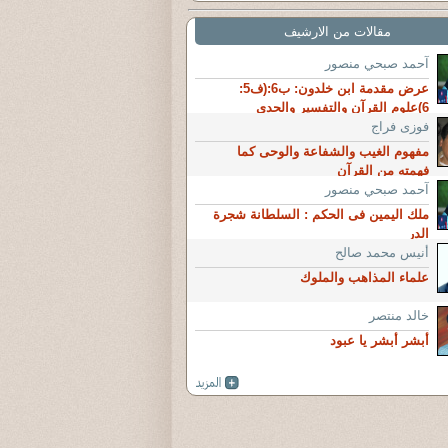
مقالات من الارشيف
آحمد صبحي منصور
عرض مقدمة ابن خلدون: ب6:(ف5:
6)علوم القرآن والتفسير والحدي
فوزى فراج
مفهوم الغيب والشفاعة والوحى كما
فهمته من القرآن
آحمد صبحي منصور
ملك اليمين فى الحكم : السلطانة شجرة
الدر
أنيس محمد صالح
علماء المذاهب والملوك
خالد منتصر
أبشر أبشر يا عبود