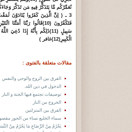
نُعَمِّرْكُم مَّا يَتَذَكَّرُ فِيهِ مَن تَذَكَّرَ وَجَا
3 ـ ( إنَّ الَّذِينَ كَفَرُوا يُنَادَوْنَ لَمَقْت
فَتَكْفُرُونَ
(10)
قَالُوا رَبَّنَا أَمَتَّنَا اثْنَت
سَبِيلٍ
(11)
ذَلِكُم بِأَنَّهُ إِذَا دُعِيَ اللَّه
الْكَبِيرِ
(12)
غافر )
مقالات متعلقة بالفتوى :
الفرق بين الروح والوحي والنفس
الدخول في دين الله.
توصيفات تجتمع فيها الجنة و النار
الخروج من النار
الفرق بين المنزلتين
سماء الخليع نساء من الحور مقصو
يَحْرُمُ مِنْ الرَّضَاعِ مَا يَحْرُمُ مِنْ النَّس