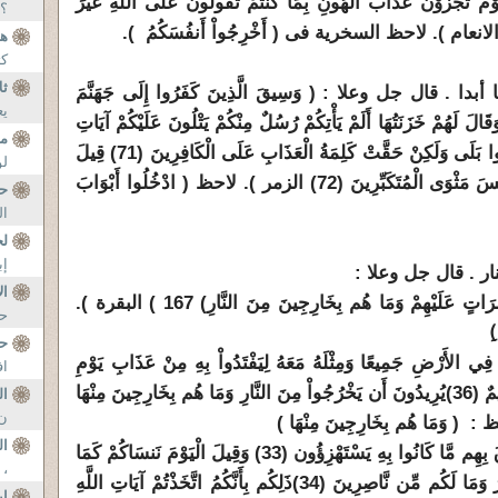
َوْمَ تُجْزَوْنَ عَذَابَ الْهُونِ بِمَا كُنتُمْ تَقُولُونَ عَلَى اللَّهِ غَيْرَ
؟ 
لانعام ). لاحظ السخرية فى ( أَخْرِجُواْ أَنفُسَكُمُ ).
هم
كث
ثل
 قال جل وعلا : ( وَسِيقَ الَّذِينَ كَفَرُوا إِلَى جَهَنَّمَ
يع
قَالَ لَهُمْ خَزَنَتُهَا أَلَمْ يَأْتِكُمْ رُسُلٌ مِنْكُمْ يَتْلُونَ عَلَيْكُمْ آيَاتِ
م
رَبِّكُمْ وَيُنْذِرُونَكُمْ لِقَاءَ يَوْمِكُمْ هَذَا قَالُوا بَلَى وَلَكِنْ حَقَّتْ كَلِمَةُ الْعَذَابِ عَلَى الْكَافِرِينَ (71) قِيلَ
لو
ادْخُلُوا أَبْوَابَ جَهَنَّمَ خَالِدِينَ فِيهَا فَبِئْسَ مَثْوَى الْمُتَكَبِّرِينَ (72) الزمر ). لاحظ ( ادْخُلُوا أَبْوَابَ
حق
ال
لح
إب
ر . قال جل وعلا :
ال
) 167 ) البقرة ).
حا
ِ
حف
َا فِي الأَرْضِ جَمِيعًا وَمِثْلَهُ مَعَهُ لِيَفْتَدُواْ بِهِ مِنْ عَذَابِ يَوْمِ
اف
مٌ
(36)
يُرِيدُونَ أَن يَخْرُجُواْ مِنَ النَّارِ وَمَا هُم بِخَارِجِينَ مِنْهَا
ال
ن 
 ( وَمَا هُم بِخَارِجِينَ مِنْهَا )
ال
3 ـ ( وَبَدَا لَهُمْ سَيِّئَاتُ مَا عَمِلُوا وَحَاقَ بِهِم مَّا كَانُوا بِهِ يَسْتَهْزِؤُون (33) وَقِيلَ الْيَوْمَ نَنسَاكُمْ كَمَا
، 
ارُ وَمَا لَكُم مِّن نَّاصِرِينَ
(34)
ذَلِكُم بِأَنَّكُمُ اتَّخَذْتُمْ آيَاتِ اللَّهِ
إي