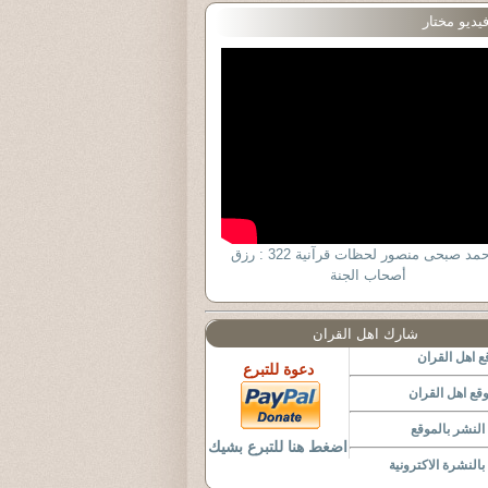
يديو مختار
د أحمد صبحى منصور لحظات قرآنية 322 : رزق
أصحاب الجنة
شارك اهل القران
 اهل القران
دعوة للتبرع
قع اهل القران
لنشر بالموقع
اضغط هنا للتبرع بشيك
النشرة الاكترونية