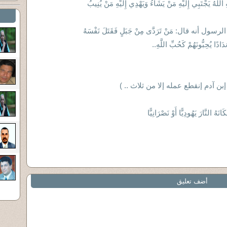
للَّهُ يَجْتَبِي إِلَيْهِ مَنْ يَشَاءُ وَيَهْدِي إِلَيْهِ مَنْ يُنِيبُ
أنه قال: مَنْ تَرَدَّى مِنْ جَبَلٍ فَقَتَلَ نَفْسَهُ
َادًا يُحِبُّونَهُمْ كَحُبِّ اللَّهِ..
ن آدم إنقطع عمله إلا من ثلاث .. )
َهُ النَّارَ يَهُودِيًّا أَوْ نَصْرَانِيًّا
أضف تعليق