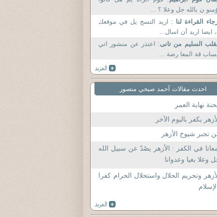
منو ن بالله جل وعلا ؟ ...
جاء القراءة لنا
: اريد التسج يل في موقعك
 ايضا اريد أن اسال...
قلب السليم من تانى
: اعتذر عن منشور اتي
ساب قة المعا رضة ...
احدث مقالات آحمد صبحي منصور
نة نهاية العمر
أزهر يكفر باليوم الآخر
 تجبر شيوخ الأزهر
عانا في الكفر : الأزهر يصُدّ عن سبيل الله
 وعلا بغيا وعدوانا
أزهر وتحريم الحلال واستحلال الحرام كفرا
لإسلام