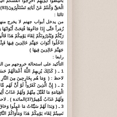
بَاسِطُواْ أَيْدِيهِمْ أَخْرِجُواْ أَنفُسَكُمُ الْي
الْحَقِّ وَكُنتُمْ عَنْ آيَاتِهِ تَسْتَكْبِرُونَ
(93)
ا
ثالثا :
من يدخل أبواب جهنم لا يخرج منها أبدا .
زُمَراً حَتَّى إِذَا جَاءُوهَا فُتِحَتْ أَبْوَابُهَا وَ
جَهَنَّمَ خَالِدِينَ فِيهَا )
رابعا :
التأكيد على استحالة خروجهم من النا
1 ـ ( كَذَلِكَ يُرِيهِمُ اللَّهُ أَعْمَالَهُمْ حَسَرَاتٍ عَلَيْهِمْ وَمَا هُم بِخَارِجِينَ مِنَ النَّارِ
لاحظ : ( وَمَا هُم بِخَارِجِينَ مِنَ النَّارِ )
2 ـ ( إِنَّ الَّذِينَ كَفَرُواْ لَوْ أَنَّ لَهُم مّ
الْقِيَامَةِ مَا تُقُبِّلَ مِنْهُمْ وَلَهُمْ عَذَابٌ أَلِي
وَلَهُمْ عَذَابٌ مُّقِيمٌ
(37)
المائدة ) . لاحظ :
نَسِيتُمْ لِقَاء يَوْمِكُمْ هَذَا وَمَأْوَاكُمْ النَّ