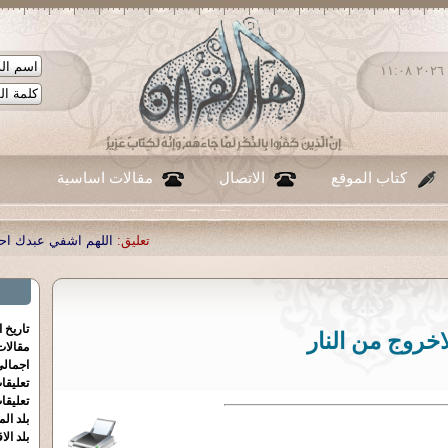
الأحد ٠٩ - أغسطس - ٢٠٢٦ ١١:٠٨
كتاب الموقع
الاتصال
مقالات اساسية
تعليق:
اللهم اشفي عبدك احمد صبحي منصور
|
ت
تاريخ 
اخروج من النار
مقالا
اجمالي
تعليقا
تعليقا
بلد الم
بلد الا