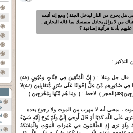
 هل يخرج من النار ليدخل الجنة ) ومع إنه أثبت
 هناك من لا يزال يجادل متمسك بما قاله البخارى .
عليهم بأدلة قرآنية إضافية ؟
التذكير :
لا خروج من الجنة لأصحاب الجنة . قال جل وعلا : ( إِنَّ الْمُتَّقِينَ فِي جَنَّاتٍ وَعُيُونٍ (45)
(47)
لاَ
َجِينَ
(48)
الحجر ). لاحظ : ( وَمَا هُم مِّنْهَا بِمُخْرَجِينَ ).
ثل
�ا
لموت ، بمعنى أنه لا مهرب من الموت ولا رجوع بعده. .
اد
َلَى اللَّهِ كَذِبًا أَوْ قَالَ أُوحِيَ إِلَيَّ وَلَمْ يُوحَ إِلَيْهِ شَيْءٌ
تع
ُ وَلَوْ تَرَى إِذِ الظَّالِمُونَ فِي غَمَرَاتِ الْمَوْتِ وَالْمَلائِكَةُ
وق