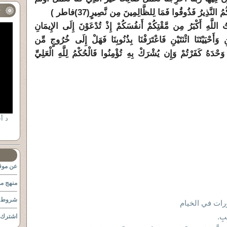
ف
ءَكُمُ النَّذِيرُ فَذُوقُوا فَمَا لِلظَّالِمِينَ مِن نَّصِيرٍ
(37)
فاطر )
ُ اللَّهِ أَكْبَرُ مِن مَّقْتِكُمْ أَنفُسَكُمْ إِذْ تُدْعَوْنَ إِلَى الإِيمَانِ
َيْنِ وَأَحْيَيْتَنَا اثْنَتَيْنِ فَاعْتَرَفْنَا بِذُنُوبِنَا فَهَلْ إِلَى خُرُوجٍ مِّن
ُ وَحْدَهُ كَفَرْتُمْ وَإِن يُشْرَكْ بِهِ تُؤْمِنُوا فَالْحُكْمُ لِلَّهِ الْعَلِيِّ
عن موقع
منهج مو
شروط ا
رات في الخيام
َبِ.
اشترك ب