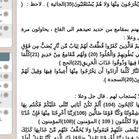
لا يُخْرَجُونَ مِنْهَا وَلا هُمْ يُسْتَعْتَبُونَ
(35)
الجاثية ) . لاحظ : (
يؤ
بر
م،
ال
هنم بمقامع من حديد تعيدهم الى القاع ، يحاولون مرة
ال
وعلا :
 فَالَّذِينَ كَفَرُوا قُطِّعَتْ لَهُمْ ثِيَابٌ مِّن نَّارٍ يُصَبُّ مِن فَوْقِ
(21)
كُلَّمَا
وا فِيهَا وَذُوقُوا عَذَابَ الْحَرِيقِ
(22)
الحج )
مح
نَّارُ كُلَّمَا أَرَادُوا أَن يَخْرُجُوا مِنْهَا أُعِيدُوا فِيهَا وَقِيلَ لَهُمْ
ال
ونَ
(20)
السجدة ).
عن
إم
 يُستجاب لهم . قال جل وعلا :
جل
( تَلْفَحُ وُجُوهَهُمُ النَّارُ وَهُمْ فِيهَا كَالِحُونَ (104) أَلَمْ تَكُنْ آيَاتِي تُتْلَى عَلَيْكُمْ فَكُنتُم بِهَا
ال
(106)
رَبَّنَا أَخْرِجْنَا مِنْهَا فَإِنْ عُدْنَا
با
ِّمُونِ ( 109 ) المؤمنون )
(108)
المؤمنون )
ا يُقْضَى عَلَيْهِمْ فَيَمُوتُوا وَلا يُخَفَّفُ عَنْهُم مِّنْ عَذَابِهَا كَذَلِكَ
ِيهَا رَبَّنَا أَخْرِجْنَا نَعْمَلْ صَالِحًا غَيْرَ الَّذِي كُنَّا نَعْمَلُ أَوَلَمْ