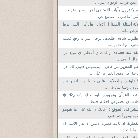
حين قرأت الردو د علي...
 يكفرون بآيات الله
: في أخر سنتين تقريب ا
يرا ً ماصرن ا نسمع عن...
اثة أسئلة
: السؤا ل الأول : هل كان النبى لوط
رض بناته...
طلوب شادى طلعت
: يرجى سرعة رفع قضية
قف بيع الجنس ية ...
ه عند حصاده
: والدت ي أعطتن ي مبلغ من
مال لتأمي ن ...
م الخنزير من تانى
: بخصوص فتوى لك عن
احة أكل دهن الخنز ير على...
انفلونزة والصلاة
: أعانى حاليا من انفلو نزة
دة ، وتنتا بنى فى...
ظ القرآن وتجويده
: اود منك د/احم� �
ادت ي بخصوص احكام حفظ...
نشر فى الموقع
: أعانك م الله على ما تقومو
به بحق أنتم على...
فطرة
: اذ كانت فطرة الانس ان هي الاسل ام
لماذا تجد...
مان قوم ابراهيم
: قوم ابراه يم هل كانوا