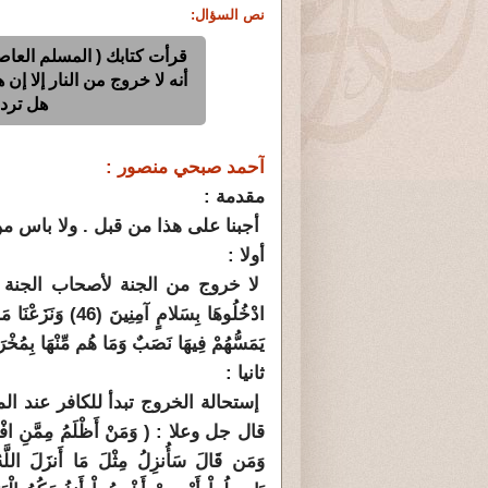
نص السؤال:
قرأت كتابك ( المسلم العاصى
أنه لا خروج من النار إلا إن
هل ترد 
آحمد صبحي منصور :
مقدمة :
أجبنا على هذا من قبل . ولا باس من 
أولا :
ادْخُلُوهَا بِسَلامٍ آمِنِينَ (46) وَنَزَعْنَا مَا فِي صُدُورِهِم مِّنْ غِلٍّ إِخْوَانًا عَلَى سُرُرٍ مُّتَقَابِلِينَ
يَمَسُّهُمْ فِيهَا نَصَبٌ وَمَا هُم مِّنْهَا بِمُخْر
ثانيا :
إستحالة الخروج تبدأ للكافر عند ا
قال جل وعلا : ( وَمَنْ أَظْلَمُ مِمَّنِ افْتَرَى ع
وَمَن قَالَ سَأُنزِلُ مِثْلَ مَا أَنزَلَ اللَّه