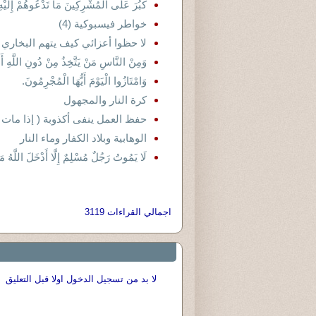
كَبُرَ عَلَى الْمُشْرِكِينَ مَا تَدْعُوهُمْ إِلَيْهِ ا
خواطر فيسبوكية (4)
لا حظوا أعزائي كيف يتهم البخاري الرسول 
وَمِنْ النَّاسِ مَنْ يَتَّخِذُ مِنْ دُونِ اللَّهِ أَند
وَامْتَازُوا الْيَوْمَ أَيُّهَا الْمُجْرِمُونَ.
كرة النار والمجهول
حفظ العمل ينفى أكذوبة ( إذا مات إب
الوهابية وبلاد الكفار وماء النار
لَا يَمُوتُ رَجُلٌ مُسْلِمٌ إِلَّا أَدْخَلَ اللَّهُ مَكَان
اجمالي القراءات 3119
لا بد من تسجيل الدخول اولا قبل التعليق