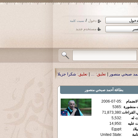
/
دخول
نسيت كلمة
مستخدم جديد
عليق:
...
|
تعليق:
شكرا جزيلا أستاذ حمد الحمد .أكرمكم الله .
|
تعليق:
نسأل الله تع
بطاقة
آحمد صبحي منصور
الانضمام
:
2006-07-05
ت منشورة
:
5365
 القراءات
:
71,873,380
ت له
:
5,532
ت عليه
:
14,950
يلاد
:
Egypt
قامة
:
United State