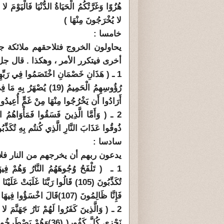
هُزُوًا وَغَرَّتْكُمُ الْحَيَاةُ الدُّنْيَا فَالْيَوْمَ 
لا يُخْرَجُونَ مِنْهَا )
خامسا :
يحاولون الخروج فتلاحقهم ملائكة ج
أخرى فيتكرر الأمر ، وهكذا . قال جل 
1 ـ ( هَذَانِ خَصْمَانِ اخْتَصَمُوا فِي رَبِّهِمْ
رُؤُوسِهِمُ الْحَمِيمُ (19) يُصْهَرُ بِهِ مَا فِي بُطُونِهِمْ وَالْجُلُودُ (20) وَلَهُم مَّقَامِعُ مِنْ حَدِيدٍ
أَرَادُوا أَن يَخْرُجُوا مِنْهَا مِنْ غَمٍّ أُعِيدُ
2 ـ ( وَأَمَّا الَّذِينَ فَسَقُوا فَمَأْوَاهُمُ ال
ذُوقُوا عَذَابَ النَّارِ الَّذِي كُنتُم بِهِ تُكَذِّبُ
سادسا :
يدعون ربهم أن يخرجهم من النار فلا
1 ـ
تُكَذِّبُونَ (105) قَالُوا رَبَّنَا غَلَبَتْ عَلَيْنَا شِقْوَتُنَا وَكُنَّا قَوْمًا ضَالِّينَ
فَإِنَّا ظَالِمُونَ
(107)
قَالَ اخْسَؤُوا فِيهَا وَلا تُكَل
2 ـ ( وَالَّذِينَ كَفَرُوا لَهُمْ نَارُ جَهَنَّمَ ل
نَجْزِي كُلَّ كَفُورٍ
(
(36)
وَهُمْ يَصْطَرِخُونَ ف