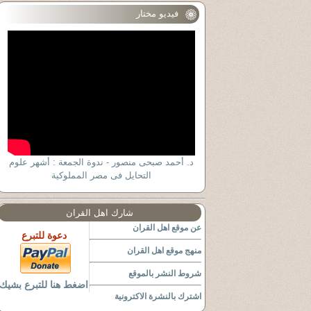
فيديو مختار
د. أحمد صبحى منصور - ندوة الجمعة : أشهر علوم
التحايل فى مصر المملوكية
شارك اهل القران
عن موقع اهل القران
دعوة للتبرع
منهج موقع اهل القران
شروط النشر بالموقع
اضغط هنا للتبرع بشيك
اشترك بالنشرة الاكترونية