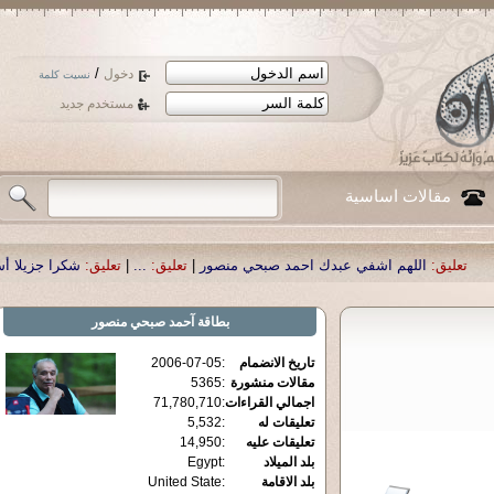
/
دخول
نسيت كلمة
مستخدم جديد
مقالات اساسية
م اشفي عبدك احمد صبحي منصور
|
تعليق:
...
|
تعليق:
شكرا جزيلا أستاذ حمد الحمد .
بطاقة
آحمد صبحي منصور
تاريخ الانضمام
:
2006-07-05
مقالات منشورة
:
5365
اجمالي القراءات
:
71,780,710
تعليقات له
:
5,532
تعليقات عليه
:
14,950
بلد الميلاد
:
Egypt
بلد الاقامة
:
United State