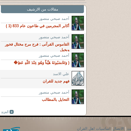
مقالات من الارشيف
آحمد صبحي منصور
أكابر المجرمين في طاعون عام 833 (1 )
آحمد صبحي منصور
القاموس القرآنى : فرح مرح مختال فخور
وبخيل
آحمد صبحي منصور
( وَتَحْسَبُونَهُ هَيِّناً وَهُوَ عِنْدَ اللَّهِ عَظِ�
علي الاسد
فهم جديد للقران
آحمد صبحي منصور
التحايل بالمطالب
حث
|
الاتصال
|
اساسيات اهل القران