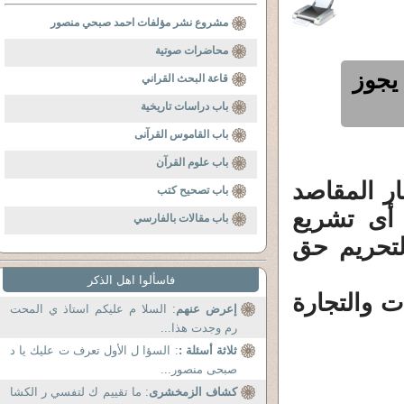
مشروع نشر مؤلفات احمد صبحي منصور
محاضرات صوتية
يجوز
قاعة البحث القراني
باب دراسات تاريخية
باب القاموس القرآنى
باب علوم القرآن
ار المقاصد
باب تصحيح كتب
 أى تشريع
باب مقالات بالفارسي
لتحريم حق
فاسألوا اهل الذكر
ت والتجارة
إعرض عنهم
: السلا م عليكم استاذ ي المحت
رم وجدت هذا...
ثلاثة أسئلة :
: السؤا ل الأول تعرف ت عليك يا د
صبحى منصور...
كشاف الزمخشرى
: ما تقييم ك لتفسي ر الكشا