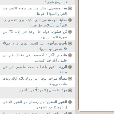
ف للزمخ شري؟ ...
هذا مستحيل
: هناك من يقر بزواج الانس من
الجن و السؤا ل هو هل...
خطبة الجمعة من تانى
: كيف ترى للخطي ب
القرآ ني بأن لايتد خل في...
كن فيكون
: قوله جل وعلا في الاية 73 من
سورة الانع ام ( يوم...
يأجوج ومأجوج
: الي السيد الفاض ل د.احم�
� منصور اولا مبروك...
هات م الآخر
: أحسست فى مقالك عن ابن
خلدون أنك حين كتبته...
الروك
: أقوم باعدا د بحث ماجيس تير عن
طبقة...
مسألة ميراث
: توفى أبى وترك ثلاثة أولاد وثلاث
بنات ، وزوجة...
مردّ
: ما معنى ( لا مردّ لَّا مَرَد َّ لَهُ مِنَ...
الشهر الفضيل
: هل رمضان هو الشهر الفضي
ل ؟ وماذا عن الشهو ر ...
ابنى ولحم الخنزير
: عندي طفل صغير، سيبدأ