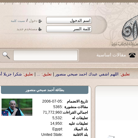
/
دخول
نسيت كلمة
مستخدم جديد
مقالات اساسية
هم اشفي عبدك احمد صبحي منصور
|
تعليق:
...
|
تعليق:
شكرا جزيلا أستاذ حمد الحمد 
بطاقة
آحمد صبحي منصور
تاريخ الانضمام
:
2006-07-05
مقالات منشورة
:
5365
اجمالي القراءات
:
71,772,960
تعليقات له
:
5,532
تعليقات عليه
:
14,950
بلد الميلاد
:
Egypt
بلد الاقامة
:
United State