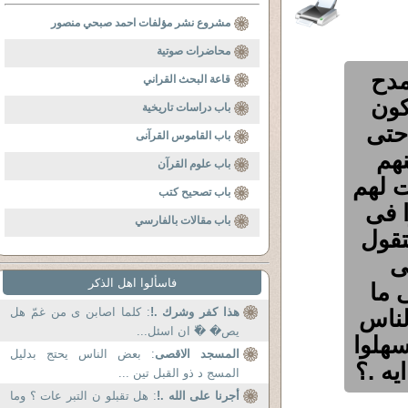
مشروع نشر مؤلفات احمد صبحي منصور
محاضرات صوتية
مدح
قاعة البحث القراني
كون
باب دراسات تاريخية
حتى
باب القاموس القرآنى
هم
باب علوم القرآن
ت لهم
باب تصحيح كتب
ا فى
باب مقالات بالفارسي
تقول
ى
فاسألوا اهل الذكر
 ما
لناس
هذا كفر وشرك .!
: کلما اصابن ی من غمّ هل
یص� �ّ ان اسئل...
هلوا
المسجد الاقصى
: بعض الناس يحتج بدليل
يه .؟
المسج د ذو القبل تين ...
أجرنا على الله .!
: هل تقبلو ن التبر عات ؟ وما