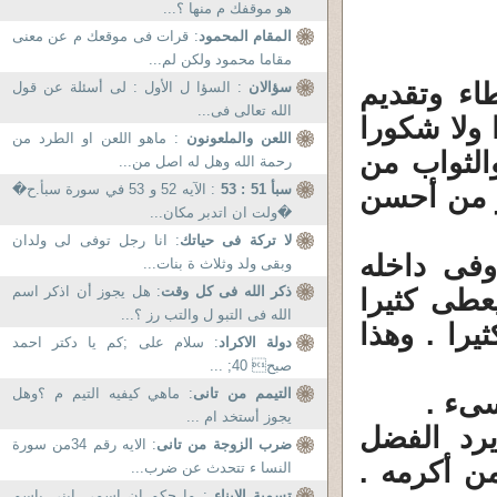
هو موقفك م منها ؟...
المقام المحمود
: قرات فى موقعك م عن معنى
مقاما محمود ولكن لم...
اء وتقديم
سؤالان
: السؤا ل الأول : لى أسئلة عن قول
الله تعالى فى...
 ولا شكورا
اللعن والملعونون
: ماهو اللعن او الطرد من
الثواب من
رحمة الله وهل له اصل من...
جر من أحسن
سبأ 51 : 53
: الآيه 52 و 53 في سورة سبأ.ح�
�ولت ان اتدبر مكان...
لا تركة فى حياتك
: انا رجل توفى لى ولدان
فى داخله
وبقى ولد وثلاث ة بنات...
ذكر الله فى كل وقت
: هل يجوز أن اذكر اسم
عطى كثيرا
الله فى التبو ل والتب رز ؟...
يرا . وهذا
دولة الاكراد
: سلام علی ;کم یا دکتر احمد
صبح 40; ...
التيمم من تانى
: ماهي كيفيه التيم م ؟وهل
سىء .
يجوز أستخد ام ...
رد الفضل
ضرب الزوجة من تانى
: الايه رقم 34من سورة
ن أكرمه .
النسا ء تتحدث عن ضرب...
تسمية الابناء
: ما حكم ان اسمي ابني باسم