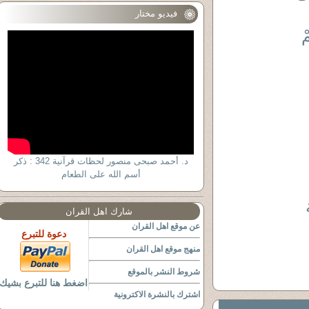
فيديو مختار
ْ
د. أحمد صبحى منصور لحظات قرآنية 342 : ذكر
أسم الله على الطعام
شارك اهل القران
عن موقع اهل القران
دعوة للتبرع
منهج موقع اهل القران
شروط النشر بالموقع
اضغط هنا للتبرع بشيك
اشترك بالنشرة الاكترونية