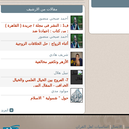
مقالات من الارشيف
آحمد صبحي منصور
ف1 : النشر فى مجلة / جريدة ( القاهرة )
: من كتاب : (جهادنا ضد
آحمد صبحي منصور
أثناء الزواج : حل الخلافات الزوجية
شريف هادي
الأزهر وتكفير مخالفية
نبيل هلال
7- العروج بين الخيال العلمي والخيال
الخرافى - المقال الس
مولود مدي
حول " شمولية " الاسلام
حث
|
الاتصال
|
اساسيات اهل القران