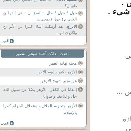
 .
دانيا ل؟ ...
 شىء .
حول / حول / حال
: السؤا ل : فى القرآ ن
الكري م ( حول ) بمعنى...
الابراج
: لقد أرسلت أسال كثيرا عن الأبر اج
ولكنً ى لم...
ى
احدث مقالات آحمد صبحي منصور
محنة نهاية العمر
الأزهر يكفر باليوم الآخر
عن تجبر شيوخ الأزهر
إمعانا في الكفر : الأزهر يصُدّ عن سبيل الله
 ...
جل وعلا بغيا وعدوانا
الأزهر وتحريم الحلال واستحلال الحرام كفرا
بالإسلام
ى