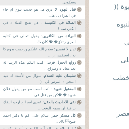
وسكون...
ة )(
قتل البهود
: لا ادري هل هو حديث نبوي ام جاء
في القرا ن , هل...
بوة
الصلاة فى الكنيسة
: هل تصح الصلا ة فى
الكني سة ؟...
البراءة من الكافرين
: يقول تعالى في كتابه
ى
العزي ز::(قَ� �ْ كَانَ تْ ...
تدبر لا تفسير
: سلام الله عليكم ورحمت ه وبركا
ته . استفس ار ...
لى
زواج الجيرل فرند
: اكتب اليكم هذه الرسا لة
بعد معانا ة وصراع...
سليمان عليه السلام
: سؤال من الأست اذ عبد
لخطب
المجي د المرس لى : (...
المقتول شهيدا
: أنت لست مع من يقول فلان
شهيد.� �كن من قتل في...
نفى الاحاديث بالعقل
: عندي اقترا ح ارجو التفك
ير فية ان سمح الوقت...
لعصر
كل مسكر خمر
: سلام علی ;کم یا دکتر احمد
صبح 40; ...
نُبل / نبلاء
: فى القرآ ن الكري م أوصاف كثيرة