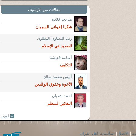
مقالات من الارشيف
مدحت قلادة
شكرا إخواني السريان
رضا البطاوى البطاوى
الصديد في الإسلام
أسامة قفيشة
التكليف
أنيس محمد صالح
الأخوة وعقوق الوالدين
احمد شعبان
التفكير المنظم
حث
|
الاتصال
|
اساسيات اهل القران