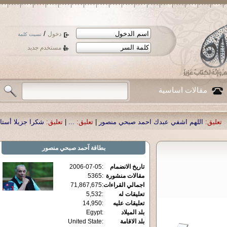
/
دخول
نسيت كلمة
مستخدم جديد
مقالات اساسية
 اشفي عبدك احمد صبحي منصور
|
تعليق:
...
|
تعليق:
شكرا جزيلا أستاذ حمد الحمد .أ
بطاقة
آحمد صبحي منصور
تاريخ الانضمام
:
2006-07-05
مقالات منشورة
:
5365
اجمالي القراءات
:
71,867,675
تعليقات له
:
5,532
تعليقات عليه
:
14,950
بلد الميلاد
:
Egypt
بلد الاقامة
:
United State