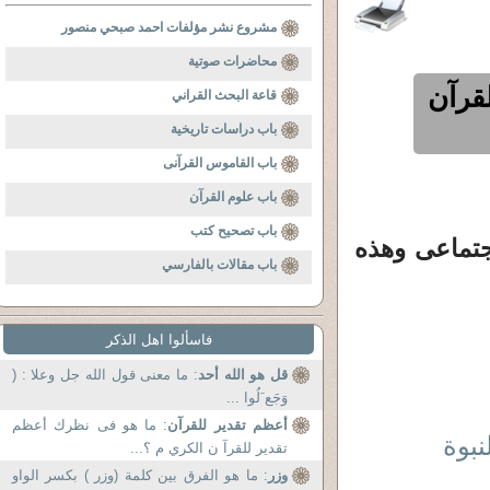
مشروع نشر مؤلفات احمد صبحي منصور
محاضرات صوتية
قرآن
قاعة البحث القراني
باب دراسات تاريخية
باب القاموس القرآنى
باب علوم القرآن
باب تصحيح كتب
جتماعى وهذه
باب مقالات بالفارسي
فاسألوا اهل الذكر
قل هو الله أحد
: ما معنى قول الله جل وعلا : (
وَجَع َلُوا ...
أعظم تقدير للقرآن
: ما هو فى نظرك أعظم
بوة
تقدير للقرآ ن الكري م ؟...
وزر
: ما هو الفرق بين كلمة (وزر ) بكسر الواو