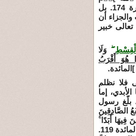
ٱلۡقِيَٰمَةِ وَلَا يُزَكِّيهِمۡ وَلَهُمۡ عَذَابٌ أَلِيمٌ. البقرة 174. بل
والجزاء أن
تعالى خبير
الْقِسْطِ
ۖ
وَلَا
وا هُوَ أَقْرَبُ
[
المائدة.
 فلا نظلم
لأبدي، إما
 بلّغ رسول
 الصَّادِقِينَ
َ فِيهَا أَبَدًا ۚ
الْعَظِيمُ. المائدة 119.