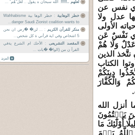
لعلهم ..!!!!!
: الله سبحان ه يقول .. لَعَل َّهُم ْ ...
جزي نفس عن
ا عدل ولا
خطر الوهابية
: خطر الوها بية Wahhabisme
danger Saudi Zionist coalition wants to...
اته الأولى
منكر للقرآن الكريم
: ... لن� �رض ان نحن
ْزِي نَفْسٌ عَن
5 اشخاص وفي اية قرأني ة كل شخص...
عَدْلٌ وَلَا هُمْ
المقصد التشريعى
: الأحك ام الشرع يةفي
القرآ ن من (الوا� �بات ...
نتَّخذ الذين
وتوا الكتاب
َخَذُوا دِينَكُمْ
مْ وَالْكُفَّارَ
.
 أنزل الله
َ يَكۡتُمُونَ
 أُوْلَٰٓئِكَ مَا
 ٱللَّهُ يَوۡمَ