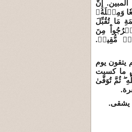
بين. إِنَّ
عٗا وَمِثۡلَهُۥ
 مَا تُقُبِّلَ
ۡرُجُواْ مِنَ
ابٞ مُّقِيمٞ.
 يتقون يوم
فس ما كسبت
ِ ۖ ثُمَّ تُوَفَّىٰ
رة.
ا يشقى.