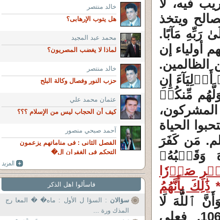
يب فيه، لا
خالد منتصر
لصالح ويتخذ
هل يتوب الإرهابى؟
ٰ رَبِّهِ مَآبًا.
محمد عبد المجيد
نهم أولياء إن
لماذا لا يغضب المصريون؟
 الظالمين.
خالد منتصر
ۡ أَوۡلِيَآءَ إِنِ
حزب النور وفصال وكالة البلح
َهُم مِّنكُمۡ
عثمان محمد علي
ة 23. (الظالمون) أي المشركون،
كيف أن الحجاب ليس من الإسلام ؟؟؟
بوا الحياة
آحمد صبحي منصور
 مَن كَفَرَ
الفصل الثانى : فى مناماتهم يزعمون
َ وَقَلۡبُهُۥ
التحكم فى الغفران ال�
ُفۡرِ صَدۡرٗا
ذَٰلِكَ بِأَنَّهُمُ
فاسألوا اهل الذكر
َأَنَّ ٱللَّهَ لَا
سؤالان
: السؤا ل الأول : ماه� � المعا رج
المذك ورة ...
يَهۡدِي ٱلۡقَوۡمَ ٱلۡكَٰفِرِينَ. النحل 106/107. فعلى