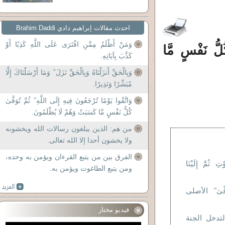
احدث مقالات إبراهيم دادي Brahim Daddi
وَمَنْ أَظْلَمُ مِمَّنِ افْتَرَى عَلَى اللَّهِ كَذِبًا أَوْ
ُلُّ نَفْسٍ مَّا
كَذَّبَ بِآيَاتِهِ.
وَبِالْحَقِّ أَنزَلْنَاهُ وَبِالْحَقِّ نَزَلَ ۗ وَمَا أَرْسَلْنَاكَ إِلَّا
مُبَشِّرًا وَنَذِيرًا.
وَاتَّقُوا يَوْمًا تُرْجَعُونَ فِيهِ إِلَى اللَّهِ ۖ ثُمَّ تُوَفَّىٰ
كُلُّ نَفْسٍ مَّا كَسَبَتْ وَهُمْ لَا يُظْلَمُونَ.
من هم: الذين يبلغون رسالات الله ويخشونه
ولا يخشون أحدا إلا الله تعالى.
الفرق بين من يتبع القرءان ويؤمن به وحده،
ِ ثُمَّ إِلَيْنَا
ومن يتبع الطاغوت ويؤمن به.
ِّىَ" الأصلى
فيديو مختار
تدخل الجنة