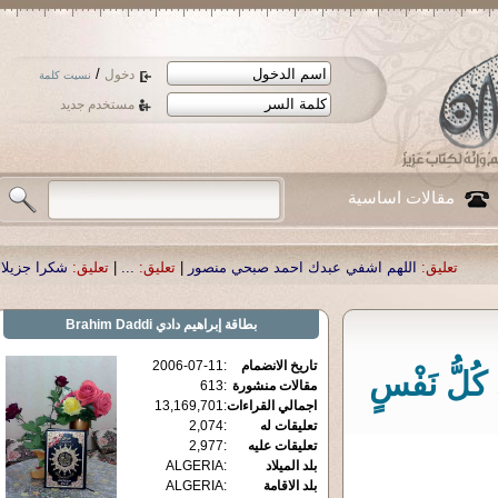
/
دخول
نسيت كلمة
مستخدم جديد
مقالات اساسية
لهم اشفي عبدك احمد صبحي منصور
|
تعليق:
...
|
تعليق:
شكرا جزيلا أستاذ حمد الحم
بطاقة
إبراهيم دادي Brahim Daddi
تاريخ الانضمام
:
2006-07-11
ىٰ كُلُّ نَفْسٍ
مقالات منشورة
:
613
اجمالي القراءات
:
13,169,701
تعليقات له
:
2,074
تعليقات عليه
:
2,977
بلد الميلاد
:
ALGERIA
بلد الاقامة
:
ALGERIA