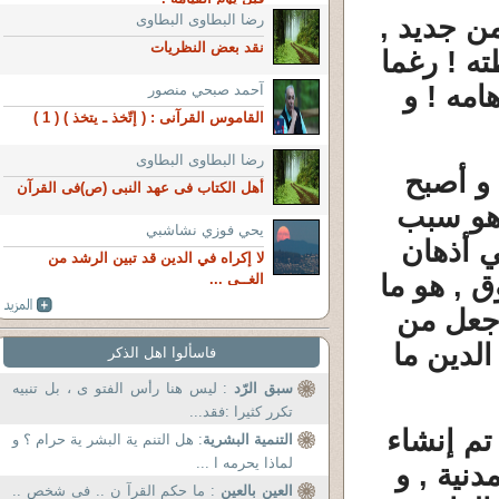
من جديد ,
رضا البطاوى البطاوى
نقد بعض النظريات
ه ! رغما
امه ! و
آحمد صبحي منصور
القاموس القرآنى : ( إتّخذ ـ يتخذ ) ( 1 )
رضا البطاوى البطاوى
و أصبح
أهل الكتاب فى عهد النبى (ص)فى القرآن
 هو سبب
يحي فوزي نشاشبي
ي أذهان
لا إكراه في الدين قد تبين الرشد من
ق , هو ما
الغــي ...
 جعل من
الدين ما
فاسألوا اهل الذكر
سبق الرّد
: ليس هنا رأس الفتو ى ، بل تنبيه
تكرر كثيرا :فقد...
تم إنشاء
التنمية البشرية
: هل التنم ية البشر ية حرام ؟ و
لماذا يحرمه ا ...
نية , و
العين بالعين
: ما حكم القرآ ن .. فى شخص ..