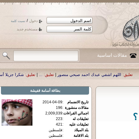
/
دخول
نسيت كلمة
مستخدم جديد
مقالات اساسية
م اشفي عبدك احمد صبحي منصور
|
تعليق:
...
|
تعليق:
شكرا جزيلا أستاذ حمد الحمد .
بطاقة
أسامة قفيشة
تاريخ الانضمام
:
2014-04-09
مقالات منشورة
:
196
اجمالي القراءات
:
2,009,039
؟
تعليقات له
:
223
تعليقات عليه
:
421
بلد الميلاد
:
فلسطين
بلد الاقامة
:
فلسطين