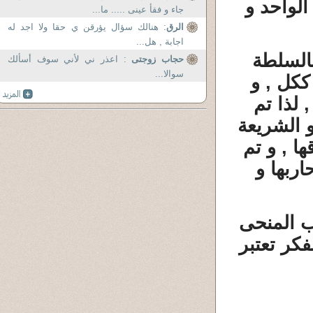
الواحد و
جاء و فقأ عينى ..... ما...
الرق
: هنالك سؤال يؤرقن ي حقا ولا اجد له
اجابة , هل...
بالسلطة
حجاب زوجتى
: اعذر ني لأني سوف أسألك
سوالا...
ككل , و
 لذا تم
 الشريعة
ها , و تم
اربها و
ب المنحى
كر تعتبر