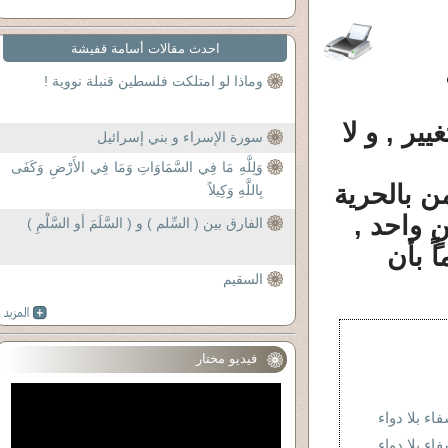
احدث مقالات أسامة قفيشة
وماذا لو امتلكت فلسطين قنبلة نووية !
ير , و لا
سورة الإسراء و بني إسرائيل
وَلِلَّهِ مَا فِي السَّمَاوَاتِ وَمَا فِي الأَرْضِ وَكَفَى
من بالحرية
بِاللَّهِ وَكِيلاً
 واحد ,
الفارق بين ( السِّلم ) و ( السَّلَمَ أو السَّلْمِ )
ً بأن
السقيم
فيديو مختار
اء بلا دواء
اء بلا دواء