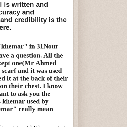
l is written and
curacy and
and credibility is the
here.
 "khemar" in 31Nour
ave a question. All the
 exept one(Mr Ahmed
scarf and it was used
 it at the back of their
on their chest. I know
ant to ask you the
s khemar used by
emar" really mean