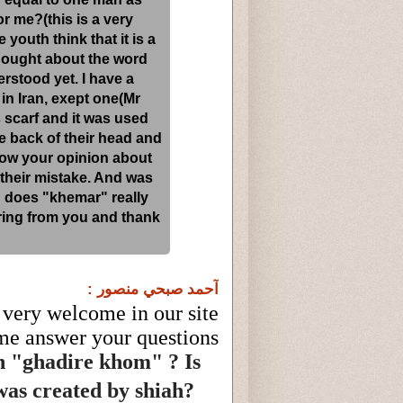
or me?(this is a very
youth think that it is a
 thought about the word
rstood yet. I have a
 in Iran, exept one(Mr
scarf and it was used
e back of their head and
 know your opinion about
 their mistake. And was
does "khemar" really
ring from you and thank
آحمد صبحي منصور :
very welcome in our site .
me answer your questions:
n "ghadire khom" ? Is
t was created by shiah?