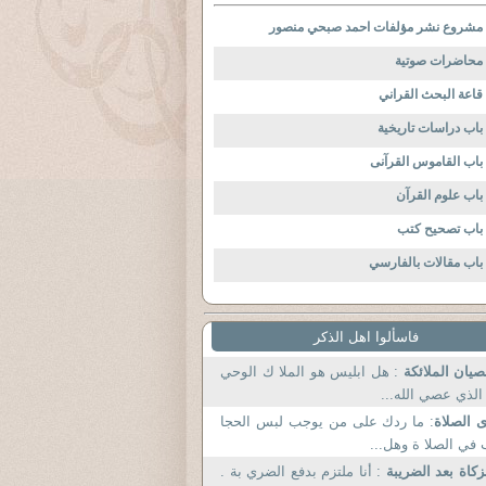
مشروع نشر مؤلفات احمد صبحي منصور
محاضرات صوتية
قاعة البحث القراني
باب دراسات تاريخية
باب القاموس القرآنى
باب علوم القرآن
باب تصحيح كتب
باب مقالات بالفارسي
فاسألوا اهل الذكر
يان الملائكة
: هل ابليس هو الملا ك الوحي
د الذي عصي الله.
 الصلاة
: ما ردك على من يوجب لبس الحجا
ب في الصلا ة وهل.
زكاة بعد الضريبة
: أنا ملتزم بدفع الضري بة .