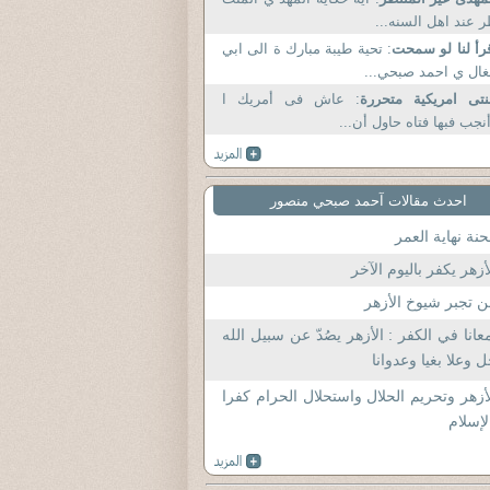
ظر عند اهل السنه.
رأ لنا لو سمحت
: تحية طيبة مبارك ة الى ابي
الغال ي احمد صبحي.
نتى امريكية متحررة
: عاش فى أمريك ا
وأنجب فبها فتاه حاول أن.
احدث مقالات آحمد صبحي منصور
نة نهاية العمر
أزهر يكفر باليوم الآخر
 تجبر شيوخ الأزهر
عانا في الكفر : الأزهر يصُدّ عن سبيل الله
 وعلا بغيا وعدوانا
أزهر وتحريم الحلال واستحلال الحرام كفرا
لإسلام