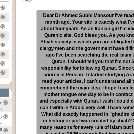
Dear Dr Ahmed Subhi Mansour I've read 
month ago. Your site is exactly what I'v
about four years. As an Iranian girl I'm v
Quranic site. God bless you. As you know
Shiah society in which you are obligated t
clergy men and the government have difin
ago I've been searching the real Islam 
Quran. I should tell you that I'm not S
responsibility for following Quran. Since 
source in Persian, I started studying Ar
read your articles, I can't understand all
comprehend the main idea. I hope I can le
mother tongue one day to be in contact 
and especially with Quran. I wish I could 
عص
can't write in Arabic very well. I have so
..
What did exactly happened in "ghadire kho
زى
in history or just was created by shiah? 
..
many reasons for every rule of islam but I
ال
is said in 282Bagharah that two women