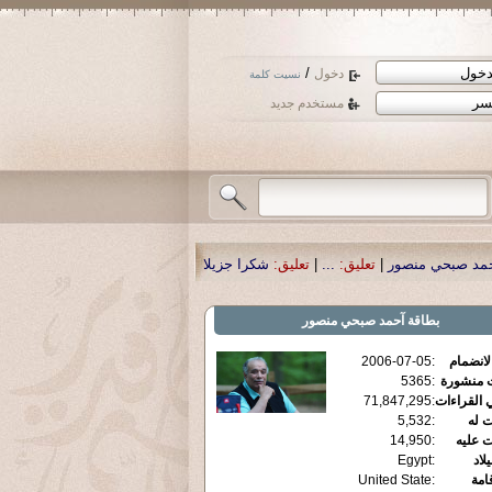
/
دخول
نسيت كلمة
مستخدم جديد
نسأل الله تعا
تعليق:
|
شكرا جزيلا أستاذ حمد الحمد .أكرمكم الله .
تعليق:
|
...
تعليق
بطاقة
آحمد صبحي منصور
2006-07-05
:
الانضمام
5365
:
ت منشورة
71,847,295
:
 القراءات
5,532
:
ت له
14,950
:
ت عليه
Egypt
:
يلاد
United State
:
قامة