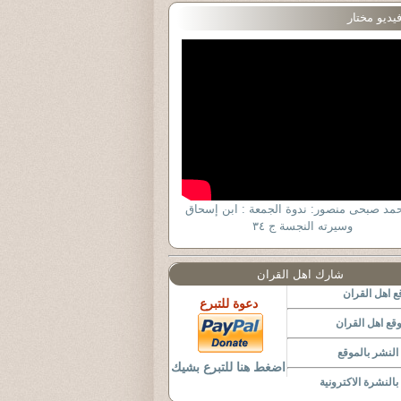
يديو مختار
حمد صبحى منصور: ندوة الجمعة : ابن إسحاق
وسيرته النجسة ج ٣٤
شارك اهل القران
 اهل القران
دعوة للتبرع
قع اهل القران
لنشر بالموقع
اضغط هنا للتبرع بشيك
النشرة الاكترونية