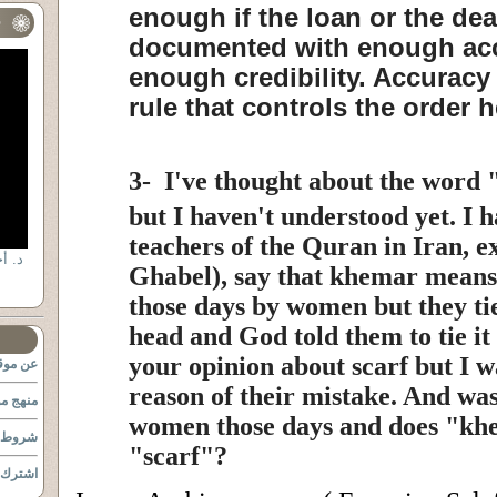
enough if the loan or the dea
ف
documented with enough ac
enough credibility. Accuracy 
rule that controls the order 
3-
I've thought about the word
but I haven't understood yet. I h
teachers of the Quran in Iran,
د. أ
Ghabel), say that khemar means 
those days by women but they tied
head and God told them to tie it 
your opinion about scarf but I w
عن موقع
reason of their mistake. And wa
منهج مو
women those days and does "kh
شروط ا
"scarf"?
اشترك ب