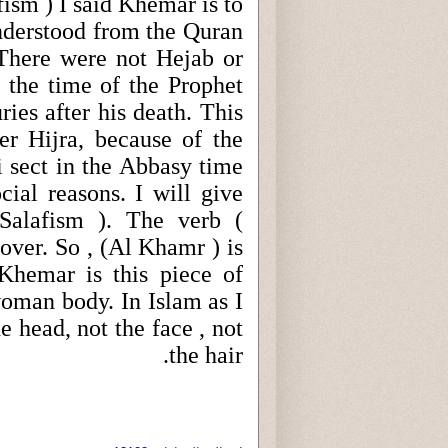
ism ) I said Khemar is to
understood from the Quran
 There were not Hejab or
 the time of the Prophet
es after his death. This
er Hijra, because of the
i sect in the Abbasy time
cial reasons. I will give
Salafism ). The verb (
ver. So , (Al Khamr ) is
 Khemar is this piece of
woman body. In Islam as I
he head, not the face , not
the hair.