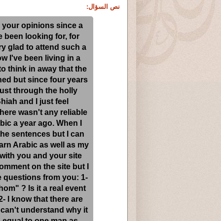
نص السؤال:
your opinions since a
e been looking for, for
ery glad to attend such a
 I've been living in a
o think in away that the
ed but since four years
just through the holly
hiah and I just feel
there wasn't any reliable
abic a year ago. When I
 the sentences but I can
arn Arabic as well as my
with you and your site
comment on the site but I
me questions from you: 1-
m" ? Is it a real event
2- I know that there are
 can't understand why it
 equal to one man as