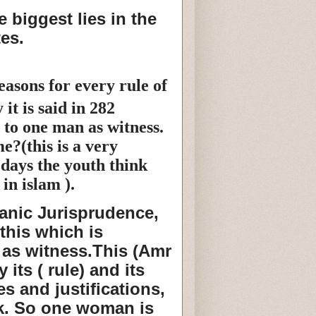
e biggest lies in the
tes.
asons for every rule of
it is said in 282
to one man as witness.
e?(this is a very
 days the youth think
 in islam ).
anic Jurisprudence,
 this which is
as witness.This (Amr
 its ( rule) and its
es and justifications,
rk. So one woman is