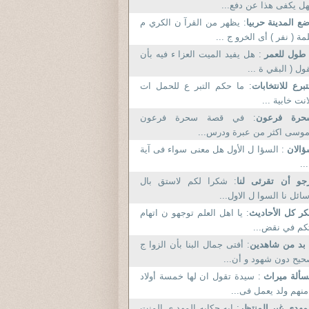
فهل يكفى هذا عن دفع.
ع المدينة حربيا
: يظهر من القرآ ن الكري م
كلمة ( نفر ) أى الخرو ج .
 طول للعمر
: هل يفيد الميت العزا ء فيه بأن
نقول ( البقي ة .
تبرع للانتخابات
: ما حكم التبر ع للحمل ات
الانت خابية .
حرة فرعون
: في قصة سحرة فرعون
وموسى اكثر من عبرة ودرس.
ؤالان
: السؤا ل الأول هل معنى سواء فى آية
( .
جو أن تقرئى لنا
: شكرا لكم لاستق بال
رسائل نا السوا ل الاول.
كر كل الأحاديث
: يا اهل العلم توجهو ن اتهام
اتكم في نقض.
 بد من شاهدين
: أفتى جمال البنا بأن الزوا ج
صحيح دون شهود و أن.
سألة ميراث
: سيدة تقول ان لها خمسة أولاد
. منهم ولد يعمل فى.
مهدى غير المنتظر
: ايه حكايه المهد ي المنت