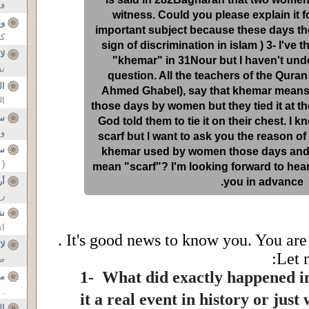
..
witness. Could you please explain it f
وض
important subject because these days the 
..
sign of discrimination in islam ) 3- I've
لا
"khemar" in 31Nour but I haven't unde
..
question. All the teachers of the Quran
ال
Ahmed Ghabel), say that khemar means 
..
those days by women but they tied it at th
س
God told them to tie it on their chest. I
..
scarf but I want to ask you the reason of
س
khemar used by women those days and 
..
mean "scarf"? I'm looking forward to hea
أر
you in advance.
..
نن
..
It's good news to know you. You are 
لا
Let 
..
1-
What did exactly happened i
م
..
it a real event in history or jus
ال