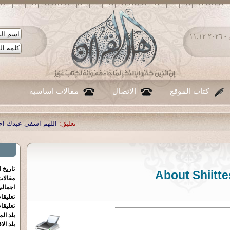
السبت ٠٨ - أغسطس - ٢٠٢٦ ١١:١٢
كتاب الموقع
الاتصال
مقالات اساسية
:
|
اللهم اشفي عبدك احمد صبحي منصور
تعليق:
تاريخ 
About Shiitte
مقالا
اجمالي
تعليقا
تعليقا
بلد الم
بلد الا