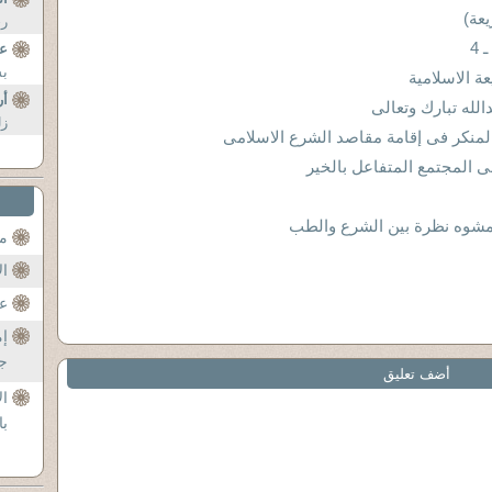
يعة)
رج
4
عن
بش
 الاسلامية
أر
الله تبارك وتعالى
زل
المنكر فى إقامة مقاصد الشرع الاسلامى
ى المجتمع المتفاعل بالخير
مشوه نظرة بين الشرع والطب
مح
ال
عن
إم
جل
أضف تعليق
ال
با