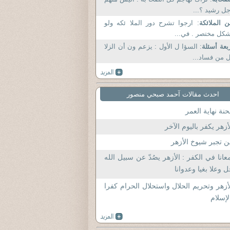
ل رشيد ؟...
 الملائكة
: ارجوا تشرح دور الملا ئكه ولو
كل مختصر . في...
بعة أسئلة
: السؤا ل الأول : يزعم ون أن الزلا
 من فساد...
احدث مقالات آحمد صبحي منصور
نة نهاية العمر
أزهر يكفر باليوم الآخر
 تجبر شيوخ الأزهر
عانا في الكفر : الأزهر يصُدّ عن سبيل الله
 وعلا بغيا وعدوانا
أزهر وتحريم الحلال واستحلال الحرام كفرا
لإسلام