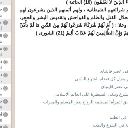
ذِينَ لا يَعْلَمُونَ (18) الجاثية )
مل
هم شرائعهم الشيطانية ، ولهم أئمتهم الذين يشرعون لهم
حر
مش
تحلال القتل والظلم والفواحش وتقديس البشر والحجر،
عن
مْ لَهُمْ شُرَكَاءُ شَرَعُوا لَهُمْ مِنْ الدِّينِ مَا لَمْ يَأْذَنْ
آي
َإِنَّ الظَّالِمِينَ لَهُمْ عَذَابٌ أَلِيمٌ (21) الشورى )
ال
شغ
نت
ان
قت
أن
فى عصر قايتباى
قب
 بعزل كل قضاة الشرع السّنى
ت 
ى عصر قايتباى
دل
هن
ح
ق المرأة المسلمة الزواج بغير المسلم والميراث
ال
أط
 فى الظلم
38 سنة. وهو متس
رية في الشرع والطب
ال