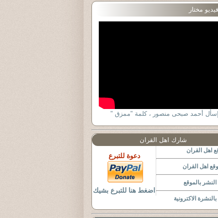
يديو مختار
ٕسأل أحمد صبحى منصور ، كلمة "ممزق "
شارك اهل القران
 اهل القران
دعوة للتبرع
قع اهل القران
لنشر بالموقع
اضغط هنا للتبرع بشيك
النشرة الاكترونية