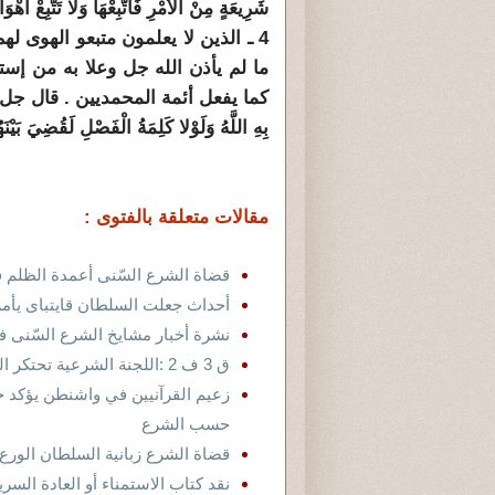
شَرِيعَةٍ مِنْ الأَمْرِ فَاتَّبِعْهَا وَلا تَتَّبِعْ أَهْوَاءَ الَّ
4 ـ الذين لا يعلمون متبعو الهوى ل
ما لم يأذن الله جل وعلا به من إس
كما يفعل أئمة المحمديين . قال جل وعلا : ( أَ
بِهِ اللَّهُ وَلَوْلا كَلِمَةُ الْفَصْلِ لَقُضِيَ بَيْنَهُمْ و
مقالات متعلقة بالفتوى :
قضاة الشرع السّنى أعمدة الظلم 
أحداث جعلت السلطان قايتباى يأمر
نشرة أخبار مشايخ الشرع السّنى ف
ق 3 ف 2 :اللجنة الشرعية تحتكر الشرع وتبغى السيطرة على العالم الاسلامى
زعيم القرآنيين في واشنطن يؤكد ح
حسب الشرع
قضاة الشرع زبانية السلطان الورع
نقد كتاب الاستمناء أو العادة الس