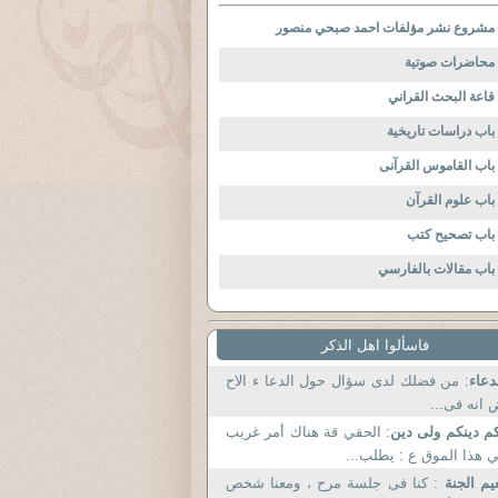
مشروع نشر مؤلفات احمد صبحي منصور
محاضرات صوتية
قاعة البحث القراني
باب دراسات تاريخية
باب القاموس القرآنى
باب علوم القرآن
باب تصحيح كتب
باب مقالات بالفارسي
فاسألوا اهل الذكر
دعاء
: من فضلك لدى سؤال حول الدعا ء الاح
انه فى...
م دينكم ولى دين
: الحقي قة هناك أمر غريب
 هذا الموق ع : يطلب...
يم الجنة
: كنا فى جلسة مرح ، ومعنا شخص