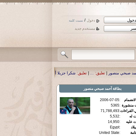
/
دخول
نسيت كلمة
مستخدم جديد
عليق:
...
|
تعليق:
شكرا جزيلا أستاذ حمد الحمد .أكرمكم الله .
|
تعليق:
نسأل الله تعا
بطاقة
آحمد صبحي منصور
الانضمام
:
2006-07-05
ت منشورة
:
5365
 القراءات
:
71,788,493
ت له
:
5,532
ت عليه
:
14,950
يلاد
:
Egypt
قامة
:
United State