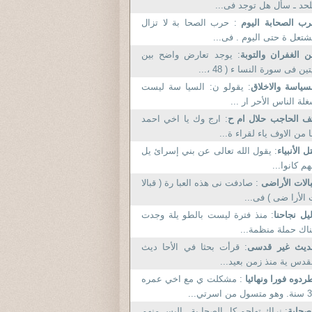
حد ـ سأل هل توجد فى...
ب الصحابة اليوم
: حرب الصحا بة لا تزال
تعل ة حتى اليوم . فى...
 الغفران والتوبة
: يوجد تعارض واضح بين
تين فى سورة النسا ء ( 48 ،...
سياسة والاخلاق
: يقولو ن: السيا سة ليست
لة الناس الأحر ار ...
ف الحاجب حلال ام ح
: ارج وك يا اخي احمد
ا من الاوف ياء لقراء ة...
ل الأنبياء
: يقول الله تعالى عن بني إسرائ يل
هم كانوا...
الات الأراضى
: صادفت نى هذه العبا رة ( قبالا
الأرا ضى ) فى...
يل نجاحنا
: منذ فترة ليست بالطو يلة وجدت
اك حملة منظمة...
ديث غير قدسى
: قرأت بحثا في الأحا ديث
قدس ية منذ زمن بعيد...
ردوه فورا ونهائيا
: مشكلت ي مع اخي عمره
ول من اسرتي...
صحابة
: نراك تهاجم كل الصحا بة . اليس منهم