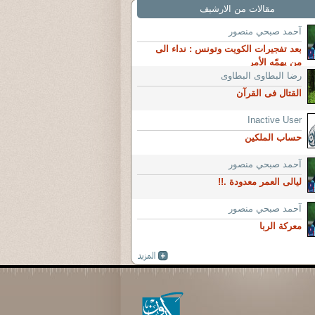
مقالات من الارشيف
آحمد صبحي منصور
بعد تفجيرات الكويت وتونس : نداء الى
من يهمّه الأمر
رضا البطاوى البطاوى
القتال فى القرآن
Inactive User
حساب الملكين
آحمد صبحي منصور
ليالى العمر معدودة .!!
آحمد صبحي منصور
معركة الربا