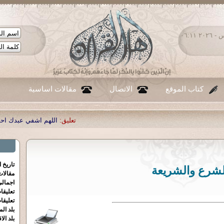
الخميس ٠٦ - أغسطس - ٢٠٢٦ ٠٦:١١
كتاب الموقع
الاتصال
مقالات اساسية
تعليق:
اللهم اشفي عبدك احمد صبحي منصور
|
ت
تاريخ 
لشرع والشريعة
مقالا
اجمالي
تعليقا
تعليقا
بلد الم
بلد الا