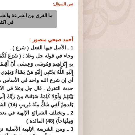
نص السؤال:
ما الفرق بين الشرعة والشر
في اكثر
آحمد صبحي منصور :
1 ـ الأصل فيها الفعل ( شرع ) .
وجاء في قوله جل وعلا : ( شَرَعَ لَكُمْ مِنْ الدّ
بِهِ إِبْرَاهِيمَ وَمُوسَى وَعِيسَى أَنْ أَقِيمُوا
إِلَيْهِ اللَّهُ يَجْتَبِي إِلَيْهِ مَنْ يَشَاءُ وَيَهْدِي إِلَيْهِ 
أي إن شرع الله واحد في الأساس ، 
حدث التفرق . قال جل وعلا في الآية التالية : (
بَيْنَهُمْ وَلَوْلا كَلِمَةٌ سَبَقَتْ مِنْ رَبِّكَ إِل
بَعْدِهِمْ لَفِي شَكٍّ مِنْهُ مُرِيبٍ (14) الشورى ).
2 ـ وتختلف الشرائع الإلهية في بعض الت
وَمِنْهَاجاً) (48) المائدة )
3 ـ ومن الشريعة الإلهية الأصلية نزل