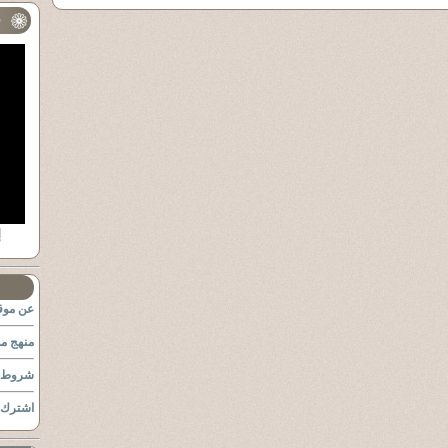
ف
ا
عن موقع
منهج مو
شروط ا
اشترك ب