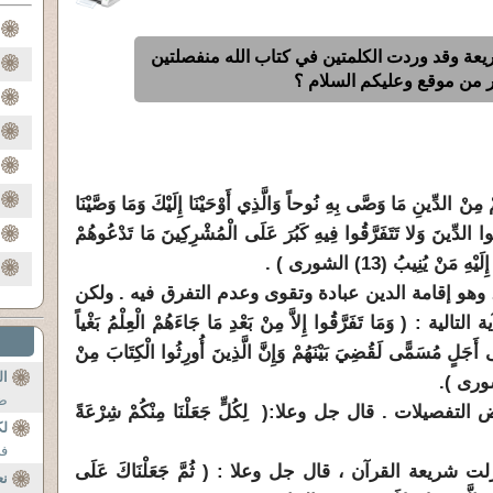
يعة وقد وردت الكلمتين في كتاب الله منفصلتين
 من موقع وعليكم السلام ؟
ِينِ مَا وَصَّى بِهِ نُوحاً وَالَّذِي أَوْحَيْنَا إِلَيْكَ وَمَا وَصَّيْنَا
 الدِّينَ وَلا تَتَفَرَّقُوا فِيهِ كَبُرَ عَلَى الْمُشْرِكِينَ مَا تَدْعُوهُمْ
مَنْ يُنِيبُ (13) الشورى ) .
وهو إقامة الدين عبادة وتقوى وعدم التفرق فيه . ولكن
 وَمَا تَفَرَّقُوا إِلاَّ مِنْ بَعْدِ مَا جَاءَهُمْ الْعِلْمُ بَغْياً
َى أَجَلٍ مُسَمًّى لَقُضِيَ بَيْنَهُمْ وَإِنَّ الَّذِينَ أُورِثُوا الْكِتَابَ مِنْ
ال
ض 
فصيلات . قال جل وعلا:( لِكُلٍّ جَعَلْنَا مِنْكُمْ شِرْعَةً
لك
في
ت شريعة القرآن ، قال جل وعلا : ( ثُمَّ جَعَلْنَاكَ عَلَى
نع