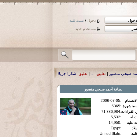
/
دخول
نسيت كلمة
مستخدم جديد
ليق:
...
|
تعليق:
شكرا جزيلا أستاذ حمد الحمد .أكرمكم الله .
|
تعليق:
نسأل الله تعا
بطاقة
آحمد صبحي منصور
الانضمام
:
2006-07-05
ت منشورة
:
5365
 القراءات
:
71,786,984
ت له
:
5,532
ت عليه
:
14,950
يلاد
:
Egypt
قامة
:
United State