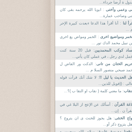
دول ة أرضا جرداء...
بى وعمى وأختى
: ابويا الله يرحمه بقى كان
ى وصاحب عمارة...
رأ لنا
: أنا أقرأ هذا الدعا ءبعدت كبيرة الإحر
 ...
خمر ومواضيع اخرى
: الخمر ومواض يع اخرى
 نبيل محمد الدك تور ...
ساد كوكب المحمديين
: قبل 20 سنة كنت
مل لدي رجل ، في عملي كان يأتي...
ريم الختان من تانى
: الدكت ور الفاض ل
مد صبحي منصور السلا م ...
ل الحديث يا ليل !!
: لا شك أنك قرأت قوله
الى : ((فويل للذين...
نقاب
: ما معني كلمة ( نقاب او النقا ب )؟...
اغة القرآن
: أسألك عن الإعج از البلا غي في
قرآ ن . إن...
اج الخنثى
: هل يجوز للخنث ى ان يتروج ؟
ل يتزوج ذكر أو...
قعنا مدرسة علمية
: سلام الله ومحبت ه