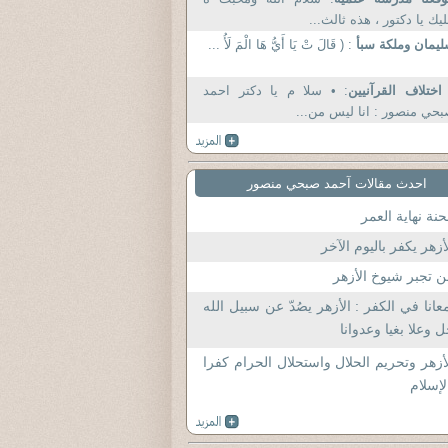
يك يا دكتور ، هذه ثالث...
يمان وملكة سبأ
: ( قَالَ تْ يَا أَيُّ هَا الْمَ لَأُ ...
اختلاف القرآنيين
: • سلا م يا دکتر احمد
حي منصور : انا ليس من...
احدث مقالات آحمد صبحي منصور
نة نهاية العمر
أزهر يكفر باليوم الآخر
 تجبر شيوخ الأزهر
عانا في الكفر : الأزهر يصُدّ عن سبيل الله
 وعلا بغيا وعدوانا
أزهر وتحريم الحلال واستحلال الحرام كفرا
لإسلام