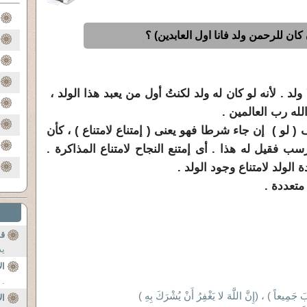
كان للرحمن ولد فانا اول العابدين) ؟
د . لأنه لو كان له ولد لكنتُ أول من يعبد هذا الولد ،
الله رب العالمين .
 ( لو ) إن جاء شرطا فهو يعنى ( إمتناع لامتناع ) ، كأن
ب فقيل له هذا . أى إمتنع النجاح لامتناع المذاكرة .
الولد لامتناع وجود الولد .
 متعددة .
قد
يد
ال
. 
جَمِيعاً ) ، (إِنَّ اللَّهَ لا يَغْفِرُ أَنْ يُشْرَكَ بِهِ )
ال