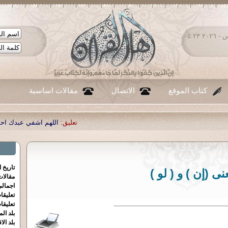
الخميس ٠٦ - أغسطس - ٢٠٢٦ ٠٥:٢٣
كتاب الموقع
الاتصال
مقالات اساسية
تعليق:
اللهم اشفي عبدك احمد صبحي منصور
|
تع
تاريخ 
نى (إن ) و ( لو )
مقالا
اجمالي
تعليقا
تعليقا
بلد الم
بلد الا