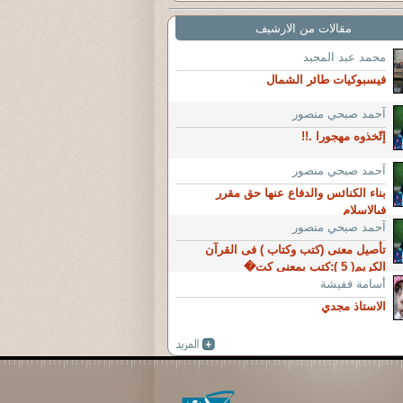
مقالات من الارشيف
محمد عبد المجيد
فيسبوكيات طائر الشمال
آحمد صبحي منصور
إتّخذوه مهجورا .!!
آحمد صبحي منصور
بناء الكنائس والدفاع عنها حق مقرر
فىالاسلام
آحمد صبحي منصور
تأصيل معنى (كتب وكتاب ) فى القرآن
الكريم( 5 ):كتب بمعنى كت�
أسامة قفيشة
الاستاذ مجدي