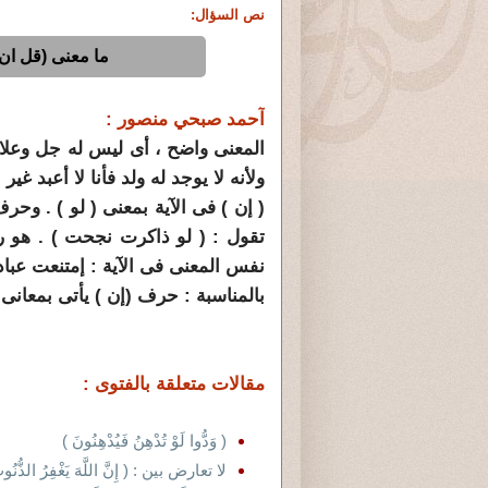
نص السؤال:
ما معنى (قل ان 
آحمد صبحي منصور :
المعنى واضح ، أى ليس له جل وعلا ول
ولأنه لا يوجد له ولد فأنا لا أعبد غير 
( إن ) فى الآية بمعنى ( لو ) . وحرف
تقول : ( لو ذاكرت نجحت ) . هو رس
نفس المعنى فى الآية : إمتنعت عبادة 
بالمناسبة : حرف (إن ) يأتى بمعانى
مقالات متعلقة بالفتوى :
( وَدُّوا لَوْ تُدْهِنُ فَيُدْهِنُونَ )
لا تعارض بين : ( إِنَّ اللَّهَ يَغْفِرُ الذُّنُوبَ 