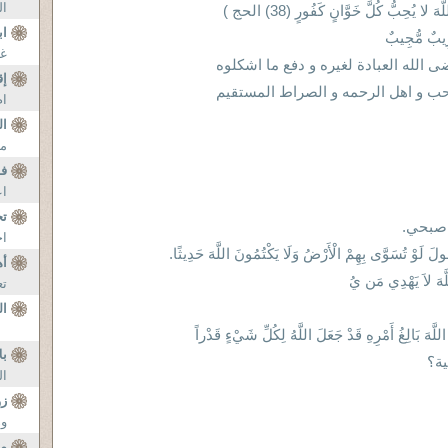
ال
َ لا يُحِبُّ كُلَّ خَوَّانٍ كَفُورٍ (38) الحج )
ا
قَرِيبٌ مُّجِيبٌ
غن
ى الله العبادة لغيره و دفع ما اشكلوه
إق
حب و اهل الرحمه و الصراط المستقيم
ام
ال
من
ف
اع
تح
 صبحي.
اح
ُولَ لَوْ تُسَوَّى بِهِمْ الْأَرْضُ وَلَا يَكْتُمُونَ اللَّهَ حَدِيثًا.
أه
تع
ال
للَّهَ بَالِغُ أَمْرِهِ قَدْ جَعَلَ اللَّهُ لِكُلِّ شَيْءٍ قَدْراً
بل
ية؟
ال
زو
وه
مو