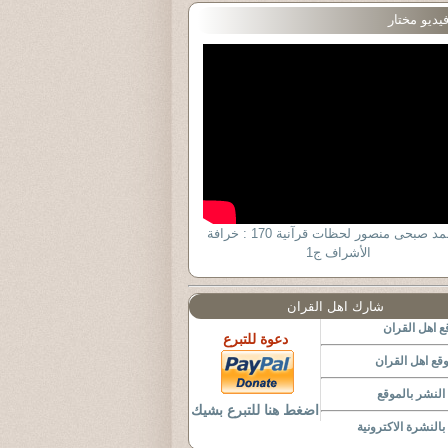
يديو مختار
د أحمد صبحى منصور لحظات قرآنية 170 : خرافة
الأشراف ج1
شارك اهل القران
 اهل القران
دعوة للتبرع
قع اهل القران
لنشر بالموقع
اضغط هنا للتبرع بشيك
النشرة الاكترونية