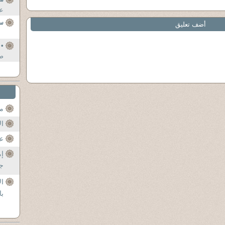
عل
سل
أضف تعليق
• 
صب
مح
ال
عن
إم
جل
ال
با