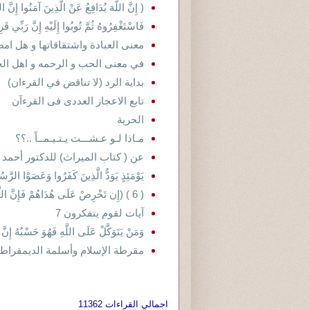
( إِنَّ اللَّهَ يُدَافِعُ عَنْ الَّذِينَ آمَنُوا إِنَّ اللَّه
فَاسْتَغْفِرُوهُ ثُمَّ تُوبُوا إِلَيْهِ إِنَّ رَبِّي 
معنى العبادة واشتقاقاتها و هل امض
في معنى الحب و الرحمه و اهل ال
بداية الرد (لا تناقض في القرءان)
تابع الاعجاز العددى فى القرءآن
الحرية
مـاذا لـو عـشـــت يـتـيـمــاً ..؟؟
عن ( كتاب الميراث) للدكتور أحمد
يَوْمَئِذٍ يَوَدُّ الَّذِينَ كَفَرُوا وَعَصَوْا الرَّس
( 6 ) (إِن تَحْرِصْ عَلَى هُدَاهُمْ فَإِنَّ اللَّهَ لاَ يَهْدِي مَن يُ
آيات لقوم يتفكرون 7
وَمَنْ يَتَوَكَّلْ عَلَى اللَّهِ فَهُوَ حَسْبُهُ إِنَّ ا
مقرطة الإسلام وأسلمة الديمقراط
اجمالي القراءات 11362