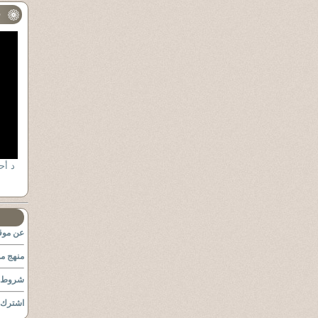
ف
عن موقع
منهج مو
شروط ا
اشترك ب