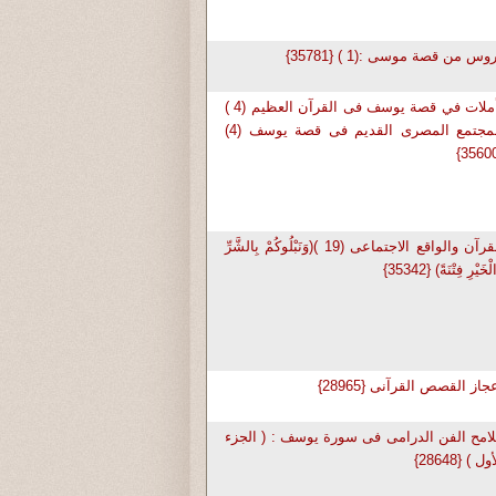
وس من قصة موسى :(1 ) {35781}
تأملات في قصة يوسف فى القرآن العظيم (4 )
المجتمع المصرى القديم فى قصة يوسف (4)
القرآن والواقع الاجتماعى (19 )(وَنَبْلُوكُمْ بِالشَّرِّ
لْخَيْرِ فِتْنَةً) {35342}
جاز القصص القرآنى {28965}
امح الفن الدرامى فى سورة يوسف : ( الجزء
ول ) {28648}