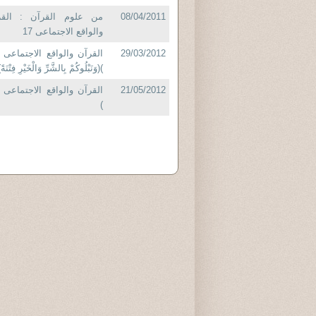
08/04/2011
من علوم القرآن : القر
والواقع الاجتماعى 17
29/03/2012
)(وَنَبْلُوكُمْ بِالشَّرِّ وَالْخَيْرِ فِتْنَةً
21/05/2012
)