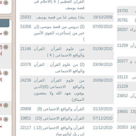
القرآن العظيم ( 6 )الأحلام فى
ال
قصة يوسف
24700
19/10/2009
ماذا يتبقى لنا من قصة يوسف
25933
35781
07/05/2010
(2) دروس من قصة موسى (إن
51058
اء
28207
خير من إستأجرت القوى الأمين
من
)
آن
21259
01/06/2010
من علوم القرآن :القرآن
21146
إس
والواقع الاجتماعى ( 4 )
 و
20377
03/06/2010
(2) من علوم القرآن : القرآن
20378
والواقع الاجتماعى
23115
)ا
20/06/2010
من علوم القرآن :القرآن
24239
21229
والواقع الاجتماعى:(6)(الذين
يوفون بعهد الله ولا ينقضون
آن
23652
الميثاق)
ال
31/10/2010
القرآن والواقع الاجتماعى (9)
20908
القرآن والواقع الاجتماعى (13
19655
07/11/2010
القرآن والواقع الاجتماعى (10)
19851
ا
يو
القرآن والواقع الاجتماعى (14
20253
11/12/2010
القرآن والواقع الاجتماعى (12 )
22117
إن ربك لبالمرصاد