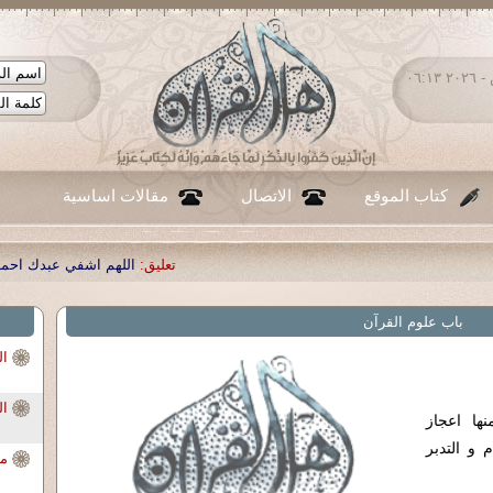
الجمعة ٠٧ - أغسطس - ٢٠٢٦ ٠٦:١٣
كتاب الموقع
الاتصال
مقالات اساسية
تعليق:
اللهم اشفي عبدك احمد صبحي منصور
|
تع
باب علوم القرآن
ال
ال
نها اعجاز
 و التدبر
من