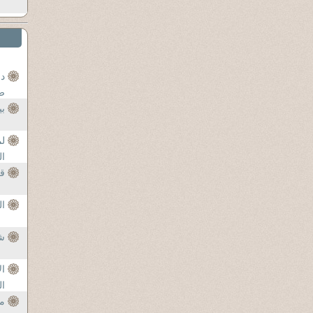
دع
ضد
بي
لم
ال
قر
ال
ش
ا
ال
مح