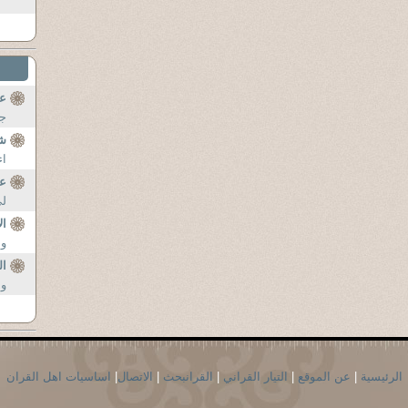
ع
جز
شر
اء
عن
لي
ال
ود
ال
و 
الرئيسية
|
عن الموقع
|
التيار القراني
|
القرانبحث
|
الاتصال
|
اساسيات اهل القران