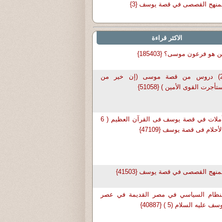
منهج القصصى في قصة يوسف {3}
الاكثر قراءة
 هو فرعون موسى؟ {185403}
(2) دروس من قصة موسى (إن خير من
تأجرت القوى الأمين ) {51058}
تأملات في قصة يوسف فى القرآن العظيم ( 6
لأحلام فى قصة يوسف {47109}
منهج القصصى في قصة يوسف {41503}
لنظام السياسي في مصر القديمة في عصر
سف عليه السلام (5 ) {40887}