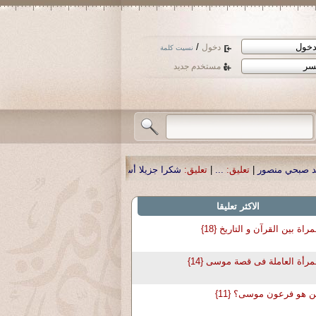
/
دخول
نسيت كلمة
مستخدم جديد
ليق:
...
|
تعليق:
شكرا جزيلا أستاذ حمد الحمد .أكرمكم الله .
|
تعليق:
نسأل الله تعال
الاكثر تعليقا
مراة بين القرآن و التاريخ {18}
مرأة العاملة فى قصة موسى {14}
 هو فرعون موسى؟ {11}