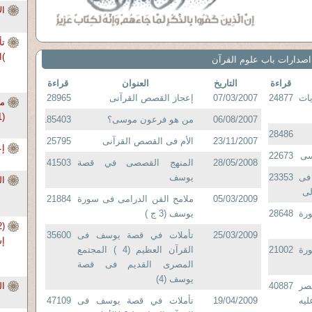
ال
)ا
اصدارات باب علوم القرآن
قراءة
التاريخ
العنوان
قراءة
ات
24877
07/03/2007
إعجاز القصص القرآنى
28965
من
(11 ) {8}
06/08/2007
من هو فرعون موسى؟
185403
28486
23/11/2007
الأم فى القصص القرآنى
25795
إع
سى
22673
28/05/2008
المنهج القصصى في قصة
41503
فى
23353
يوسف
ال
لى
05/03/2009
ملامح الفن الدرامى فى سورة
21884
رة
28648
يوسف (3 ج )
25/03/2009
تأملات في قصة يوسف فى
35600
إس
رة
21002
القرآن العظيم (4 ) المجتمع
المصرى القديم فى قصة
يوسف (4)
صر
40887
ال
يه
19/04/2009
تأملات في قصة يوسف فى
47109